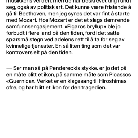
musikkens verden, men de har beskrevet ting rundt
seg, også av politisk art. Det kunne være fristende å
gå til Beethoven, men jeg synes det var fint å starte
med Mozart. Hos Mozart er det et slags demrende
samfunnsengasjement. «Figaros bryllup» ble jo
forbudt i flere land på den tiden, fordi det satte
spørsmålstegn ved adelens rett til å ta for seg av
kvinnelige tjenester. En så liten ting som det var
kontroversielt på den tiden.
— Ser man så på Pendereckis stykke. er jo det på
en måte blitt et ikon, på samme måte som Picassos
«Guernica». Verket er en klagesang til Hiroshimas
ofre, og har blitt et ikon for den tragedien,.