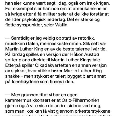
han sier kunne vært sagt i dag, også om Irak-krigen.
For eksempel sier han noe om at amerikanerne er
så ivrige etter å få militær seier at de ikke forstår at
de lider psykologisk nederlag. Det er sterke og
flotte synspunkter, seier Wallin.
— Samtidig er jeg veldig opptatt av retorikk,
musikken i talen, menneskestemmen. Slik sett var
Martin Luther King en av de beste talerne i vår tid.
På lørdag spilles en versjon der Håkon Austbø
spiller piano direkte til Martin Luther Kings tale.
Etterpå spiller CIkadakvartetten en annen versjon
av stykket, hvor vi ikke hører Martin Luther King
snakke – men stykket er talen; bygget blant annet
på tonehøydene som finnes i den.
— Men grunnen til at vi har en egen
kammermusikkonsert er at Oslo-Filharmonien
gjerne også ville vise de andre sidene ved meg,
som man ikke kan få vist gjennom orkesterstykkene