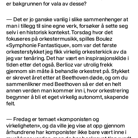
er bakgrunnen for vala av desse?
— Det er jo ganske vanlig i slike sammenhenger at
man i tillegg til sine egne verk, forsøker å sette seg
selv i en historisk kontekst. Torsdag hvor det
fokuseres på orkestermusikk, spilles Boulez
«Symphonie Fantastique», som var det første
orkesterstykket jeg fikk virkelig orkesterkick av da
jeg var tenåring. Det har vært en inspirasjonskilde i
tiden etter det også. Berlioz var utrolig frekk
gjennom sin måte å behandle orkestret på. Stykket
er skrevet året etter at Beethoven døde, og om du
sammenlikner med Beethoven så er det en helt
annen verden man kommer inn i, hvor orkestrering
begynner å bli et eget virkelig autonomt, skapende
felt.
— Fredag er temaet «komponisten og
virkeligheten», og da ville jeg vise at opp gjennom
århundrene har komponister ikke bare vært inne i