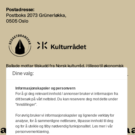
Postadresse:
Postboks 2073 Grünerløkka,
0505 Oslo
Ballade mottar tilskudd fra Norsk kulturråd, i tillegg til økonomisk
støtte fra eierne NOPA, Norsk komponistforening og
Dine valg:
Musikkforleggerne. Ballade drives etter Redaktør- og Vær Varsom-
plakaten.
Informasjonskapsler og personvern
BALLADE — NORGES MUSIKKMAGASIN
For å gi deg relevant innhold / annonser bruker vi informasjon fra
ditt besøk på vårt nettsted. Du kan reservere deg mot dette under
"Innstillinger".
For øvrig bruker vi informasjonskapsler og lignende verktøy for
analyse, for å sammenligne nettlesere, tilpasse innhold til deg
a
a
a
a
a
a
a
a
og for å utvikle og tilby nødvendig funksjonalitet. Les mer i vår
personvernerklæring.