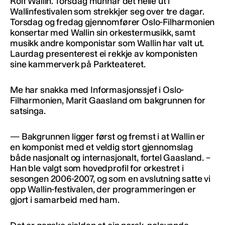
Rolf Wallin. Torsdag munnar det heile ut i
Wallinfestivalen som strekkjer seg over tre dagar.
Torsdag og fredag gjennomfører Oslo-Filharmonien
konsertar med Wallin sin orkestermusikk, samt
musikk andre komponistar som Wallin har valt ut.
Laurdag presenterest ei rekkje av komponisten
sine kammerverk på Parkteateret.
Me har snakka med Informasjonssjef i Oslo-
Filharmonien, Marit Gaasland om bakgrunnen for
satsinga.
— Bakgrunnen ligger først og fremst i at Wallin er
en komponist med et veldig stort gjennomslag
både nasjonalt og internasjonalt, fortel Gaasland. –
Han ble valgt som hovedprofil for orkestret i
sesongen 2006-2007, og som en avslutning satte vi
opp Wallin-festivalen, der programmeringen er
gjort i samarbeid med ham.