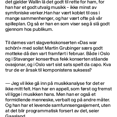
det gjelder Wallin lå det godt til rette for ham, for
han har et godt utvalg musikk – ikke minst av
symfoniske verker.Han har vært koblet til oss i
mange sammenhenger, og har vært ofte på vår
spilleplan. Og så er han en som viser seg å slå godt
gjennom hos publikum.
Til dømes vart slagverkskonserten «Das war
schön!» med solist Martin Grubinger særs godt
motteke då den vart framført i februar. Både i Oslo
og i Stavanger konserthus fekk konserten ståande
ovasjonar, og i Oslo vart sist sats spelt da capo. Kva
trur de er årsak til komponistens suksess?
— Jeg vil ikke gå inn på musikkanalyse for det er
ikke mitt felt. Han har en appell, som først og fremst
vil ligge i musikken hans. Men han er også et
formidlende menneske, verbalt og på andre måter.
Og han har et levende samfunnsengasjement, uten
at det blir programmatisk forsert av det, seier
Gaasland.