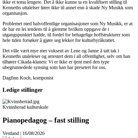
ikke et tema lengere. Det å ikke kunne ta en kvalifisert stilling til
Kenneths uttalelser fører ikke til annet enn å skade Ny Musikk som
organisasjon.
Problemet med halvoffentlige organisasjoner som Ny Musikk, er at
de har en lei tendens til å glemme hvilken oppgave de i
utgangspunktet hadde, til fordel for behagelige hoffstrukturer som
hele tiden forsøker å gjøre seg lekker for kulturbyråkratiet.
Det ville vært mye mer voksent av Lene og Janne å tatt tak i
Kenneths utaleleser og arrestert dem i all offentlighet, selv om han
tilhører Cikada-klanen: Vi er ikke er tjent med den type
ubegrunnedede synsing som han har presetert for oss.
Dagfinn Koch, komponist
Ledige stillinger
Kvinnherad kulturskule
Pianopedagog – fast stilling
Vestland | 16/08/2026