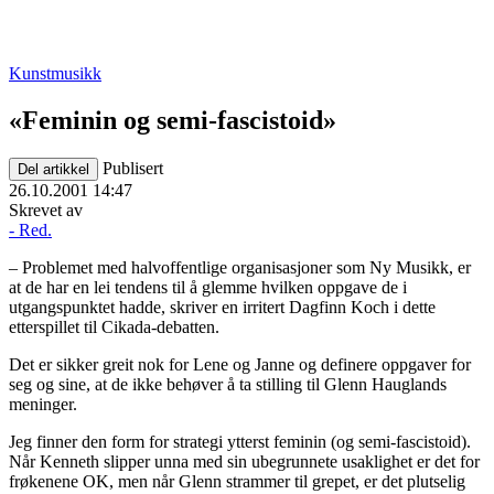
Kunstmusikk
«Feminin og semi-fascistoid»
Publisert
Del artikkel
26.10.2001 14:47
Skrevet av
- Red.
– Problemet med halvoffentlige organisasjoner som Ny Musikk, er
at de har en lei tendens til å glemme hvilken oppgave de i
utgangspunktet hadde, skriver en irritert Dagfinn Koch i dette
etterspillet til Cikada-debatten.
Det er sikker greit nok for Lene og Janne og definere oppgaver for
seg og sine, at de ikke behøver å ta stilling til Glenn Hauglands
meninger.
Jeg finner den form for strategi ytterst feminin (og semi-fascistoid).
Når Kenneth slipper unna med sin ubegrunnete usaklighet er det for
frøkenene OK, men når Glenn strammer til grepet, er det plutselig