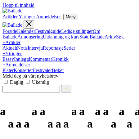
Hopp til innhald
Artikler
Ytringer
Anmeldelser
Meny
Forside
Kalender
Festivalguide
Ledige stillinger
Om
Ballade
Annonsering
Utdanning og kurs
Støtt Ballade
Arkiv
Søk
+
Artikler
Aktuelt
Notis
Intervju
Reportasje
Serier
+
Ytringer
Essay
Innlegg
Kommentar
Kronikk
+
Anmeldelser
Plater
Konserter
Festivaler
Bøker
Meld deg på vårt nyhetsbrev
Daglig
Ukentlig
a
a
a
a
a
a
a
a
a
a
a
a
a
a
a
a
a