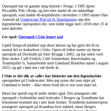
Operapub har en ganske lang historie i Norge. I 1985 åpnet
Piccadilly Pub i Bodø, og året etter startet de sin månedlige
operapub, som hadde 40-årsjubileum i desember. I 1993 startet Olav
Aamodt på
Underwater Pub på St. Hanshaugen
opp den
legendariske operapuben der, som måtte legge ned i 2018 etter 25 år
med aktivitet.
Les også:
Operapub i Oslo legger ned
Gjøril Songvoll plukket opp disse ideene og har gjort det til en
sentral del av kulturlivet i Oslo. Opera til folket startet sin første
operapub på Dockside på Aker Brygge i 2002, og har siden vært
flere steder; Café Frölich, Café Amsterdam, Røverstaden og
Teaterkjeller’n. Samarbeidet med Grønland Boulebar startet i august
2023, og går i høst inn i sitt fjerde år.
I Oslo er det slik at «alle» har historier om den legendariske
operapuben på Underwater. Men jeg synes det som skjer på
Grønland er bedre – ikke minst fordi det er noe som skjer
nå
.
Ideen har spredt seg til andre steder også. Det arrangeres ofte
operapub i forbindelse med festivaler. I Bergen og Trondheim har
fenomenet kommet inn i mer faste former. Trondheim kammeropera
arrangerer operapub på Krambua hver måned, mens Bergen