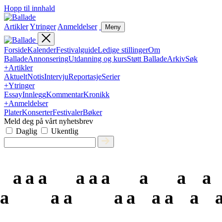
Hopp til innhald
Artikler
Ytringer
Anmeldelser
Meny
Forside
Kalender
Festivalguide
Ledige stillinger
Om
Ballade
Annonsering
Utdanning og kurs
Støtt Ballade
Arkiv
Søk
+
Artikler
Aktuelt
Notis
Intervju
Reportasje
Serier
+
Ytringer
Essay
Innlegg
Kommentar
Kronikk
+
Anmeldelser
Plater
Konserter
Festivaler
Bøker
Meld deg på vårt nyhetsbrev
Daglig
Ukentlig
a
a
a
a
a
a
a
a
a
a
a
a
a
a
a
a
a