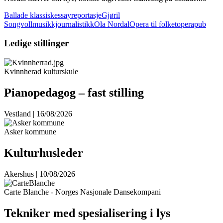
Ballade klassisk
essayreportasje
Gjøril
Songvoll
musikkjournalistikk
Ola Nordal
Opera til folket
operapub
Ledige stillinger
Kvinnherad kulturskule
Pianopedagog – fast stilling
Vestland | 16/08/2026
Asker kommune
Kulturhusleder
Akershus | 10/08/2026
Carte Blanche - Norges Nasjonale Dansekompani
Tekniker med spesialisering i lys