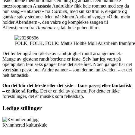
reaksjonene mellom fotballstemning og andakt. Den ukrainske
mezzosopranen Anastasia Andrukhiv fikk hele rommet med seg da
hun sang «Habanera» fra
Carmen
, med sin kraftfulle, elegante og
ganske spicy stemme. Men når Simen Aadland synger «O du, mein
holder Abendstern», den vakre og komplekse sangen til
Aftenstjernen fra
Tannhäuser
, falt hele puben til ro.
FOLK, FOLK, FOLK: Mattis Holthe Møll Austrheim framfører «P
Det hviler også en følelse av samhørighet rundt arrangementet.
Mange av gjestene rundt bordene er faste. Selv har jeg vært på
operapuben fem-seks ganger bare det siste året. Noen ganger har det
vært sånn passe bra. Andre ganger – som denne junikvelden – er det
helt fantastisk.
Om det blir det første eller det siste – bare passe, eller fantastisk
– er ikke så farlig.
Det er en del av sjarmen. For dette er ikke
forestillinger, det er musikk som fellesskap.
Ledige stillinger
Kvinnherad kulturskule