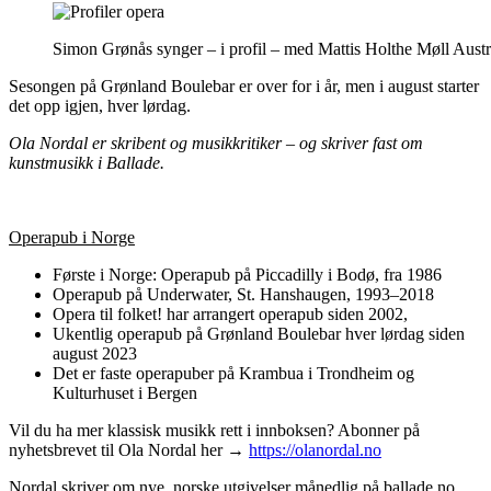
Simon Grønås synger – i profil – med Mattis Holthe Møll Austrh
Sesongen på Grønland Boulebar er over for i år, men i august starter
det opp igjen, hver lørdag.
Ola Nordal er skribent og musikkritiker – og skriver fast om
kunstmusikk i Ballade.
Operapub i Norge
Første i Norge: Operapub på Piccadilly i Bodø, fra 1986
Operapub på Underwater, St. Hanshaugen, 1993–2018
Opera til folket! har arrangert operapub siden 2002,
Ukentlig operapub på Grønland Boulebar hver lørdag siden
august 2023
Det er faste operapuber på Krambua i Trondheim og
Kulturhuset i Bergen
Vil du ha mer klassisk musikk rett i innboksen? Abonner på
nyhetsbrevet til Ola Nordal her →
https://olanordal.no
Nordal skriver om nye, norske utgivelser månedlig på ballade.no