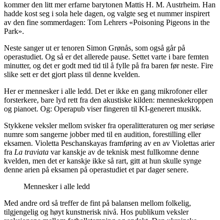
kommer den litt mer erfarne barytonen Mattis H. M. Austrheim. Han
hadde kost seg i sola hele dagen, og valgte seg et nummer inspirert
av den fine sommerdagen: Tom Lehrers «Poisoning Pigeons in the
Park».
Neste sanger ut er tenoren Simon Grønås, som også går på
operastudiet. Og så er det allerede pause. Settet varte i bare femten
minutter, og det er godt med tid til å fylle på fra baren før neste. Fire
slike sett er det gjort plass til denne kvelden.
Her er mennesker i alle ledd. Det er ikke en gang mikrofoner eller
forsterkere, bare lyd rett fra den akustiske kilden: menneskekroppen
og pianoet. Og: Operapub viser fingeren til KI-generert musikk.
Stykkene veksler mellom svisker fra operalitteraturen og mer seriøse
numre som sangerne jobber med til en audition, forestilling eller
eksamen. Violetta Peschanskayas framføring av en av Violettas arier
fra
La traviata
var kanskje av de teknisk mest fullkomne denne
kvelden, men det er kanskje ikke så rart, gitt at hun skulle synge
denne arien på eksamen på operastudiet et par dager senere.
Mennesker i alle ledd
Med andre ord så treffer de fint på balansen mellom folkelig,
tilgjengelig og høyt kunstnerisk nivå. Hos publikum veksler