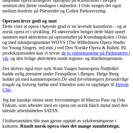
nasjonale opera arrangerer operapub på Kulturhuset i Bergen
sentrum den første onsdagen i måneden. I Oslo synges det også
mellom bordene på Pilestredet og Collett Parkservering.
Operaen lever godt og sunt
Dette viser at opera i høyeste grad er en levende kunstform – og at
norsk opera er i utvikling. På utøversiden henger dette blant annet
sammen med aktiviteten på operastudiet på Kunsthøgskolen i Oslo
og med talentprogrammet WOYS (The Wilhelmsen Opera Studio
for Young Singers, red.mrk.) ved Den Norske Opera & Ballett. På
produksjonssiden kan vi nevne
de to oppsetningene på Parkteateret i
vår
, og den livlige aktiviteten rundt regions- og distriktsoperaene.
Det skrives også mye nytt: Knut Vaages barneopera
Nattfolket
hadde nylig premiere under Festspillene i Bergen. Helge Iberg
holder på med kammeroperaen
De små forventningers forunderlige
tyngde
og Solveig Sørbø med
Vilanden
som en oppfølger til
Heroin
Chic
.
Jeg har kanskje ekstra store forventninger til Marcus Paus og Oda
Fiskum, som arbeider med en opera om norsk black metal med den
talende arbeidstittelen
SATAN
.
I kultursamtalen blir man gjerne opptatt av sykdomstegnene i
kulturen.
Rundt norsk opera vises det mange sunnhetstegn.