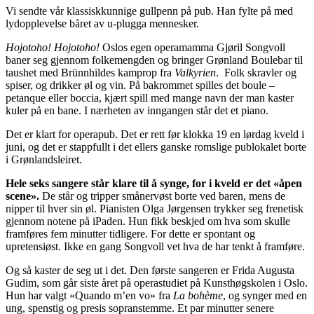
Vi sendte vår klassiskkunnige gullpenn på pub. Han fylte på med
lydopplevelse båret av u-plugga mennesker.
Hojotoho! Hojotoho!
Oslos egen operamamma Gjøril Songvoll
baner seg gjennom folkemengden og bringer Grønland Boulebar til
taushet med Brünnhildes kamprop fra
Valkyrien
. Folk skravler og
spiser, og drikker øl og vin. På bakrommet spilles det boule –
petanque eller boccia, kjært spill med mange navn der man kaster
kuler på en bane. I nærheten av inngangen står det et piano.
Det er klart for operapub. Det er rett før klokka 19 en lørdag kveld i
juni, og det er stappfullt i det ellers ganske romslige publokalet borte
i Grønlandsleiret.
Hele seks sangere står klare til å synge, for i kveld er det «åpen
scene».
De står og tripper smånervøst borte ved baren, mens de
nipper til hver sin øl. Pianisten Olga Jørgensen trykker seg frenetisk
gjennom notene på iPaden. Hun fikk beskjed om hva som skulle
framføres fem minutter tidligere. For dette er spontant og
upretensiøst. Ikke en gang Songvoll vet hva de har tenkt å framføre.
Og så kaster de seg ut i det. Den første sangeren er Frida Augusta
Gudim, som går siste året på operastudiet på Kunsthøgskolen i Oslo.
Hun har valgt «Quando m’en vo» fra
La bohème
, og synger med en
ung, spenstig og presis sopranstemme. Et par minutter senere