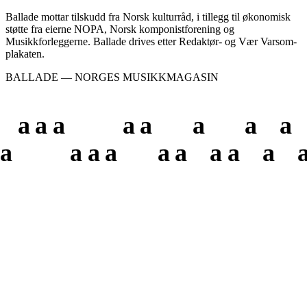
Ballade mottar tilskudd fra Norsk kulturråd, i tillegg til økonomisk
støtte fra eierne NOPA, Norsk komponistforening og
Musikkforleggerne. Ballade drives etter Redaktør- og Vær Varsom-
plakaten.
BALLADE — NORGES MUSIKKMAGASIN
a
a
a
a
a
a
a
a
a
a
a
a
a
a
a
a
a