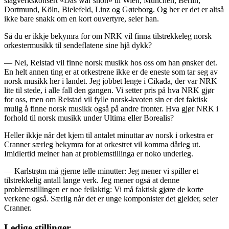
slagverkskonsert «Das war shön» til Wien, München, Berlin,
Dortmund, Köln, Bielefeld, Linz og Gøteborg. Og her er det er altså
ikke bare snakk om en kort ouvertyre, seier han.
Så du er ikkje bekymra for om NRK vil finna tilstrekkeleg norsk
orkestermusikk til sendeflatene sine hjå dykk?
— Nei, Reistad vil finne norsk musikk hos oss om han ønsker det.
En helt annen ting er at orkestrene ikke er de eneste som tar seg av
norsk musikk her i landet. Jeg jobbet lenge i Cikada, der var NRK
lite til stede, i alle fall den gangen. Vi setter pris på hva NRK gjør
for oss, men om Reistad vil fylle norsk-kvoten sin er det faktisk
mulig å finne norsk musikk også på andre fronter. Hva gjør NRK i
forhold til norsk musikk under Ultima eller Borealis?
Heller ikkje når det kjem til antalet minuttar av norsk i orkestra er
Cranner særleg bekymra for at orkestret vil komma dårleg ut.
Imidlertid meiner han at problemstillinga er noko underleg.
— Karlstrøm må gjerne telle minutter: Jeg mener vi spiller et
tilstrekkelig antall lange verk. Jeg mener også at denne
problemstillingen er noe feilaktig: Vi må faktisk gjøre de korte
verkene også. Særlig når det er unge komponister det gjelder, seier
Cranner.
Ledige stillinger