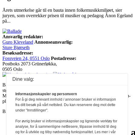
Årets utmerkelse går til en bauta innen folkemusikkmiljøet, sier
juryen, som overrekker prisen til musiker og pedagog Ånon Egeland
på...
Ansvarlig redaktør:
Guro Kleveland
Annonseansvarlig:
Sture Bjørseth
Besøksadresse:
Fossveien 24, 0551 Oslo
Postadresse:
Postboks 2073 Grünerløkka,
0505 Oslo
Dine valg:
Ballade mottar tilskudd fra Norsk kulturråd, i tillegg til økonomisk
støtte fra eierne NOPA, Norsk komponistforening og
Informasjonskapsler og personvern
Musikkforleggerne. Ballade drives etter Redaktør- og Vær Varsom-
For å gi deg relevant innhold / annonser bruker vi informasjon
plakaten.
fra ditt besøk på vårt nettsted. Du kan reservere deg mot dette
under "Innstillinger".
BALLADE — NORGES MUSIKKMAGASIN
For øvrig bruker vi informasjonskapsler og lignende verktøy for
analyse, for å sammenligne nettlesere, tilpasse innhold til deg
a
a
a
a
a
a
a
a
a
a
og for å utvikle og tilby nødvendig funksjonalitet. Les mer i vår