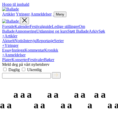
Hopp til innhald
Artikler
Ytringer
Anmeldelser
Meny
Forside
Kalender
Festivalguide
Ledige stillinger
Om
Ballade
Annonsering
Utdanning og kurs
Støtt Ballade
Arkiv
Søk
+
Artikler
Aktuelt
Notis
Intervju
Reportasje
Serier
+
Ytringer
Essay
Innlegg
Kommentar
Kronikk
+
Anmeldelser
Plater
Konserter
Festivaler
Bøker
Meld deg på vårt nyhetsbrev
Daglig
Ukentlig
a
a
a
a
a
a
a
a
a
a
a
a
a
a
a
a
a