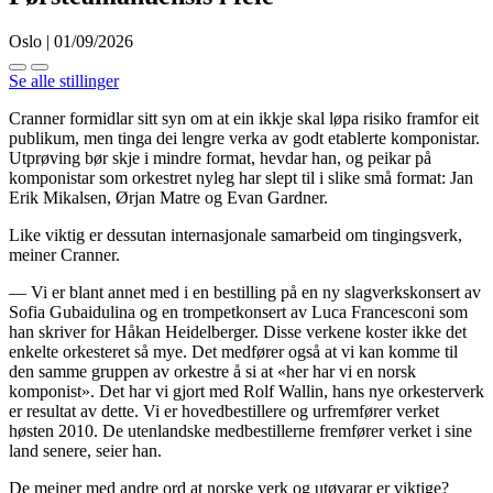
Oslo | 01/09/2026
Se alle stillinger
Cranner formidlar sitt syn om at ein ikkje skal løpa risiko framfor eit
publikum, men tinga dei lengre verka av godt etablerte komponistar.
Utprøving bør skje i mindre format, hevdar han, og peikar på
komponistar som orkestret nyleg har slept til i slike små format: Jan
Erik Mikalsen, Ørjan Matre og Evan Gardner.
Like viktig er dessutan internasjonale samarbeid om tingingsverk,
meiner Cranner.
— Vi er blant annet med i en bestilling på en ny slagverkskonsert av
Sofia Gubaidulina og en trompetkonsert av Luca Francesconi som
han skriver for Håkan Heidelberger. Disse verkene koster ikke det
enkelte orkesteret så mye. Det medfører også at vi kan komme til
den samme gruppen av orkestre å si at «her har vi en norsk
komponist». Det har vi gjort med Rolf Wallin, hans nye orkesterverk
er resultat av dette. Vi er hovedbestillere og urfremfører verket
høsten 2010. De utenlandske medbestillerne fremfører verket i sine
land senere, seier han.
De meiner med andre ord at norske verk og utøvarar er viktige?