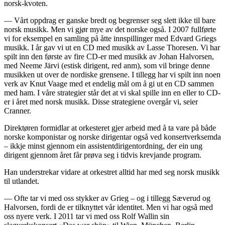
norsk-kvoten.
— Vårt oppdrag er ganske bredt og begrenser seg slett ikke til bare
norsk musikk. Men vi gjør mye av det norske også. I 2007 fullførte
vi for eksempel en samling på åtte innspillinger med Edvard Griegs
musikk. I år gav vi ut en CD med musikk av Lasse Thoresen. Vi har
spilt inn den første av fire CD-er med musikk av Johan Halvorsen,
med Neeme Järvi (estisk dirigent, red anm), som vil bringe denne
musikken ut over de nordiske grensene. I tillegg har vi spilt inn noen
verk av Knut Vaage med et endelig mål om å gi ut en CD sammen
med ham. I våre strategier står det at vi skal spille inn en eller to CD-
er i året med norsk musikk. Disse strategiene overgår vi, seier
Cranner.
Direktøren formidlar at orkesteret gjer arbeid med å ta vare på både
norske komponistar og norske dirigentar også ved konsertverksemda
– ikkje minst gjennom ein assistentdirigentordning, der ein ung
dirigent gjennom året får prøva seg i tidvis krevjande program.
Han understrekar vidare at orkestret alltid har med seg norsk musikk
til utlandet.
— Ofte tar vi med oss stykker av Grieg – og i tillegg Sæverud og
Halvorsen, fordi de er tilknyttet vår identitet. Men vi har også med
oss nyere verk. I 2011 tar vi med oss Rolf Wallin sin