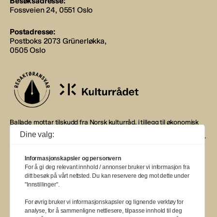
Besøksadresse:
Fossveien 24, 0551 Oslo
Postadresse:
Postboks 2073 Grünerløkka,
0505 Oslo
Ballade mottar tilskudd fra Norsk kulturråd, i tillegg til økonomisk
støtte fra eierne NOPA, Norsk komponistforening og
Dine valg:
Musikkforleggerne. Ballade drives etter Redaktør- og Vær Varsom-
plakaten.
Informasjonskapsler og personvern
BALLADE — NORGES MUSIKKMAGASIN
For å gi deg relevant innhold / annonser bruker vi informasjon fra
ditt besøk på vårt nettsted. Du kan reservere deg mot dette under
"Innstillinger".
For øvrig bruker vi informasjonskapsler og lignende verktøy for
analyse, for å sammenligne nettlesere, tilpasse innhold til deg