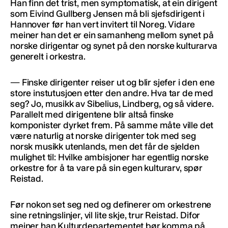
Han finn det trist, men symptomatisk, at ein dirigent
som Eivind Gullberg Jensen må bli sjefsdirigent i
Hannover før han vert invitert til Noreg. Vidare
meiner han det er ein samanheng mellom synet på
norske dirigentar og synet på den norske kulturarva
generelt i orkestra.
— Finske dirigenter reiser ut og blir sjefer i den ene
store instutusjoen etter den andre. Hva tar de med
seg? Jo, musikk av Sibelius, Lindberg, og så videre.
Parallelt med dirigentene blir altså finske
komponister dyrket frem. På samme måte ville det
være naturlig at norske dirigenter tok med seg
norsk musikk utenlands, men det får de sjelden
mulighet til: Hvilke ambisjoner har egentlig norske
orkestre for å ta vare på sin egen kulturarv, spør
Reistad.
Før nokon set seg ned og definerer om orkestrene
sine retningslinjer, vil lite skje, trur Reistad. Difor
meiner han Kulturdepartementet bør komma på