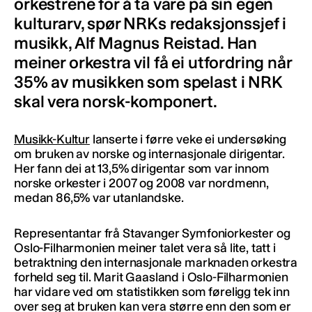
orkestrene for å ta vare på sin egen
kulturarv, spør NRKs redaksjonssjef i
musikk, Alf Magnus Reistad. Han
meiner orkestra vil få ei utfordring når
35% av musikken som spelast i NRK
skal vera norsk-komponert.
Musikk-Kultur
lanserte i førre veke ei undersøking
om bruken av norske og internasjonale dirigentar.
Her fann dei at 13,5% dirigentar som var innom
norske orkester i 2007 og 2008 var nordmenn,
medan 86,5% var utanlandske.
Representantar frå Stavanger Symfoniorkester og
Oslo-Filharmonien meiner talet vera så lite, tatt i
betraktning den internasjonale marknaden orkestra
forheld seg til. Marit Gaasland i Oslo-Filharmonien
har vidare ved om statistikken som føreligg tek inn
over seg at bruken kan vera større enn den som er