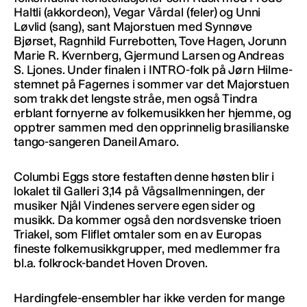
Haltli (akkordeon), Vegar Vårdal (feler) og Unni
Løvlid (sang), sant Majorstuen med Synnøve
Bjørset, Ragnhild Furrebotten, Tove Hagen, Jorunn
Marie R. Kvernberg, Gjermund Larsen og Andreas
S. Ljones. Under finalen i INTRO-folk på Jørn Hilme-
stemnet på Fagernes i sommer var det Majorstuen
som trakk det lengste stråe, men også Tindra
erblant fornyerne av folkemusikken her hjemme, og
opptrer sammen med den opprinnelig brasilianske
tango-sangeren Daneil Amaro.
Columbi Eggs store festaften denne høsten blir i
lokalet til Galleri 3,14 på Vågsallmenningen, der
musiker Njål Vindenes servere egen sider og
musikk. Da kommer også den nordsvenske trioen
Triakel, som Fliflet omtaler som en av Europas
fineste folkemusikkgrupper, med medlemmer fra
bl.a. folkrock-bandet Hoven Droven.
Hardingfele-ensembler har ikke verden for mange