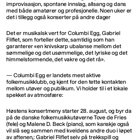
improvisasjon, spontane innslag, allsang og dans
med både amatører og profesjonelle. Noen uker er
det i tillegg også konserter på andre dager
Det er musikalsk vert for Columbi Egg, Gabriel
Fliflet, som forteller dette, samtidig som han
garanterer «en knivskarp ubalanse mellom det
sømmelige og det usømmelige, det lyriske og det
himmelstormende, det vakre og det rå».
— Columbi Egg er landets mest aktive
folkemusikklubb, og kjent for den tette kontakten
mellom utøver og publikum. Vi holder til i et lokale
spekket av atmosfære:
Høstens konsertmeny starter 28. august, og byr da
på de danske folkemusikkutøverne Tove de Fries
(fele) og Malene D. Beck (piano), som kanskje også
vil slå seg sammen med kveldens andre duo i løpet
av aftenen,: Gabriel Fliflet selv på trekkspill og