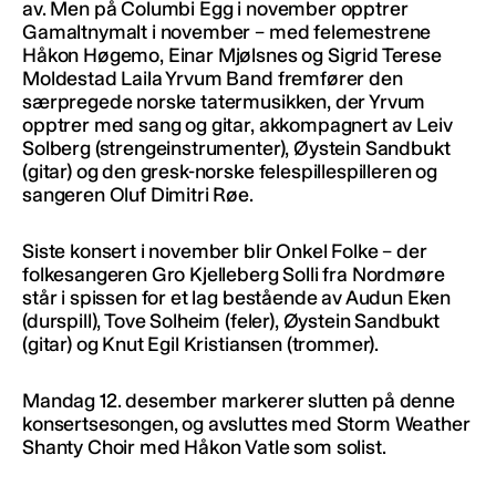
av. Men på Columbi Egg i november opptrer
Gamaltnymalt i november – med felemestrene
Håkon Høgemo, Einar Mjølsnes og Sigrid Terese
Moldestad Laila Yrvum Band fremfører den
særpregede norske tatermusikken, der Yrvum
opptrer med sang og gitar, akkompagnert av Leiv
Solberg (strengeinstrumenter), Øystein Sandbukt
(gitar) og den gresk-norske felespillespilleren og
sangeren Oluf Dimitri Røe.
Siste konsert i november blir Onkel Folke – der
folkesangeren Gro Kjelleberg Solli fra Nordmøre
står i spissen for et lag bestående av Audun Eken
(durspill), Tove Solheim (feler), Øystein Sandbukt
(gitar) og Knut Egil Kristiansen (trommer).
Mandag 12. desember markerer slutten på denne
konsertsesongen, og avsluttes med Storm Weather
Shanty Choir med Håkon Vatle som solist.