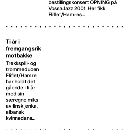
bestillingskonsert OPNING på
VossaJazz 2001. Her fikk
Fliflet/Hamres...
Ti år i
fremgangsrik
motbakke
Trekkspill- og
trommeduoen
Fliflet/Hamre
har holdt det
gående i ti år
med sin
særegne miks
av finsk jenka,
albansk
kvinnedans...