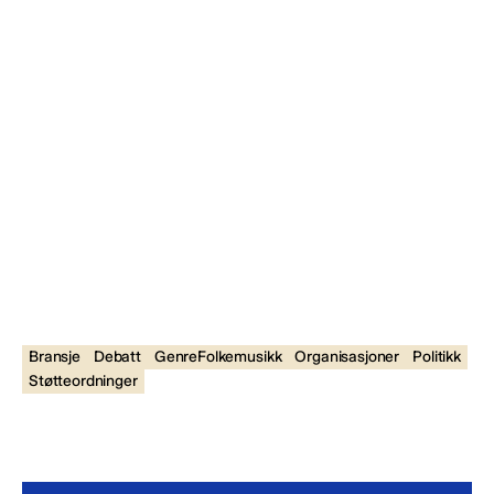
Bransje
Debatt
GenreFolkemusikk
Organisasjoner
Politikk
Støtteordninger