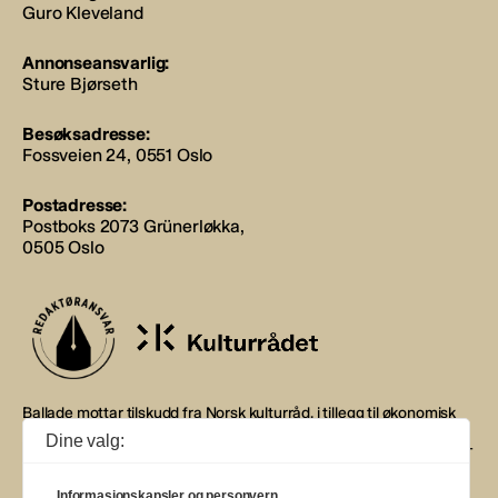
Guro Kleveland
Annonseansvarlig:
Sture Bjørseth
Besøksadresse:
Fossveien 24, 0551 Oslo
Postadresse:
Postboks 2073 Grünerløkka,
0505 Oslo
Ballade mottar tilskudd fra Norsk kulturråd, i tillegg til økonomisk
støtte fra eierne NOPA, Norsk komponistforening og
Dine valg:
Musikkforleggerne. Ballade drives etter Redaktør- og Vær Varsom-
plakaten.
Informasjonskapsler og personvern