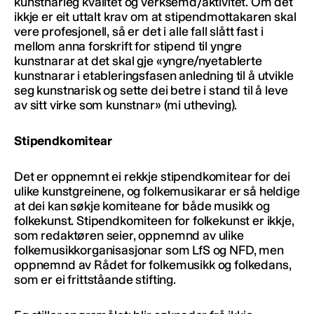
kunstnarleg kvalitet og verksemd/aktivitet. Om det
ikkje er eit uttalt krav om at stipendmottakaren skal
vere profesjonell, så er det i alle fall slått fast i
mellom anna forskrift for stipend til yngre
kunstnarar at det skal gje «yngre/nyetablerte
kunstnarar i etableringsfasen anledning til å utvikle
seg kunstnarisk og sette dei betre i stand til å leve
av sitt virke som kunstnar» (mi utheving).
Stipendkomitear
Det er oppnemnt ei rekkje stipendkomitear for dei
ulike kunstgreinene, og folkemusikarar er så heldige
at dei kan søkje komiteane for både musikk og
folkekunst. Stipendkomiteen for folkekunst er ikkje,
som redaktøren seier, oppnemnd av ulike
folkemusikkorganisasjonar som LfS og NFD, men
oppnemnd av Rådet for folkemusikk og folkedans,
som er ei frittståande stifting.