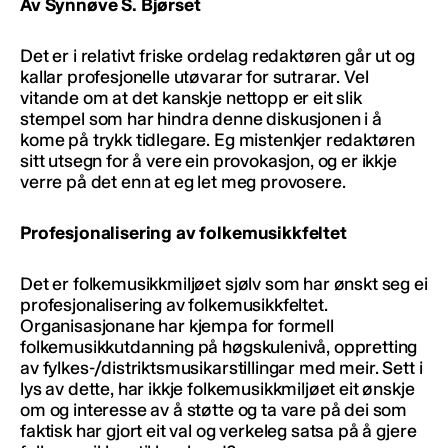
Av Synnøve S. Bjørset
Det er i relativt friske ordelag redaktøren går ut og
kallar profesjonelle utøvarar for sutrarar. Vel
vitande om at det kanskje nettopp er eit slik
stempel som har hindra denne diskusjonen i å
kome på trykk tidlegare. Eg mistenkjer redaktøren
sitt utsegn for å vere ein provokasjon, og er ikkje
verre på det enn at eg let meg provosere.
Profesjonalisering av folkemusikkfeltet
Det er folkemusikkmiljøet sjølv som har ønskt seg ei
profesjonalisering av folkemusikkfeltet.
Organisasjonane har kjempa for formell
folkemusikkutdanning på høgskulenivå, oppretting
av fylkes-/distriktsmusikarstillingar med meir. Sett i
lys av dette, har ikkje folkemusikkmiljøet eit ønskje
om og interesse av å støtte og ta vare på dei som
faktisk har gjort eit val og verkeleg satsa på å gjere