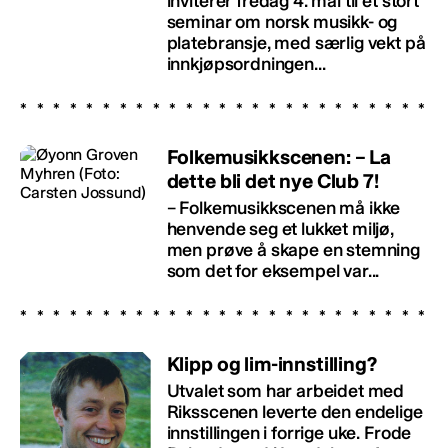
inviterer fredag 4. mai til et stort
seminar om norsk musikk- og
platebransje, med særlig vekt på
innkjøpsordningen...
Folkemusikkscenen: – La
dette bli det nye Club 7!
– Folkemusikkscenen må ikke
henvende seg et lukket miljø,
men prøve å skape en stemning
som det for eksempel var...
Klipp og lim-innstilling?
Utvalet som har arbeidet med
Riksscenen leverte den endelige
innstillingen i forrige uke. Frode