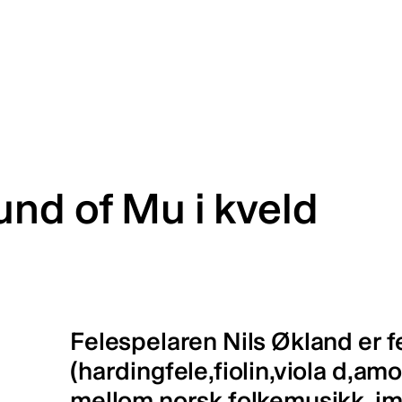
und of Mu i kveld
Felespelaren Nils Økland er f
(hardingfele,fiolin,viola d,am
mellom norsk folkemusikk, i