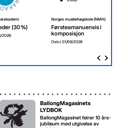
erakademi
Norges musikkhøgskole (NMH)
Tr
eder (30 %)
Førsteamanuensis i
Da
komposisjon
09/2026
Tr
Oslo | 01/09/2026
BallongMagasinets
LYDBOK
BallongMagasinet feirer 10 års-
jubileum med utgivelse av