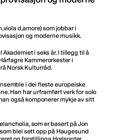
in,viola d,amore) som jobbar i
ovisasjon og moderne musikk.
Akademiet i seks år. I tillegg til å
d Hårfagre Kammerorkester i
å Norsk Kulturråd.
ensemble i dei fleste europeiske
ane. Han har urframført verk for solo
at han også komponerer mykje av sitt
elancholia, som er basert på Jon
g som blei sett opp på Haugesund
eret og forstillinga Horisonter