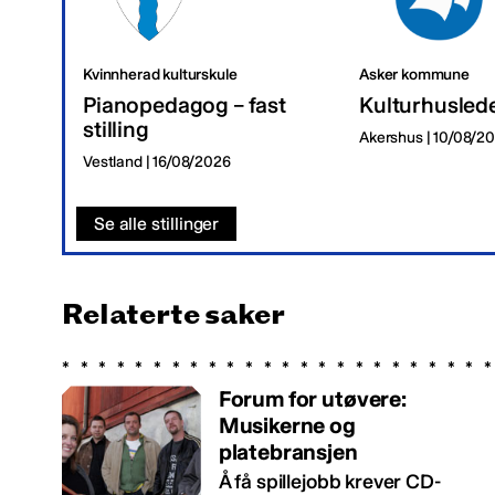
Kvinnherad kulturskule
Asker kommune
Pianopedagog – fast
Kulturhusled
stilling
Akershus | 10/08/2
Vestland | 16/08/2026
Se alle stillinger
Relaterte saker
Forum for utøvere:
Musikerne og
platebransjen
Å få spillejobb krever CD-