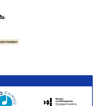
Mu
.
mprovisasjon