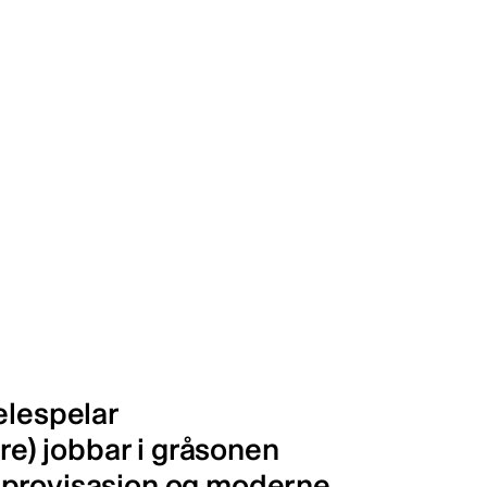
elespelar
ore) jobbar i gråsonen
mprovisasjon og moderne