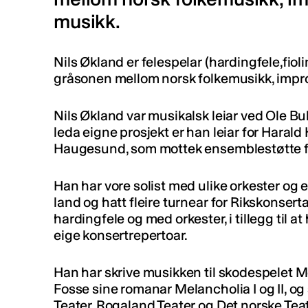
musikk.
Nils Økland er felespelar (hardingfele,fiol
gråsonen mellom norsk folkemusikk, impr
Nils Økland var musikalsk leiar ved Ole Bull 
leda eigne prosjekt er han leiar for Haral
Haugesund, som mottek ensemblestøtte fr
Han har vore solist med ulike orkester og 
land og hatt fleire turnear for Rikskonsert
hardingfele og med orkester, i tillegg til 
eige konsertrepertoar.
Han har skrive musikken til skodespelet M
Fosse sine romanar Melancholia I og II, o
Teater, Rogaland Teater og Det norske Teat