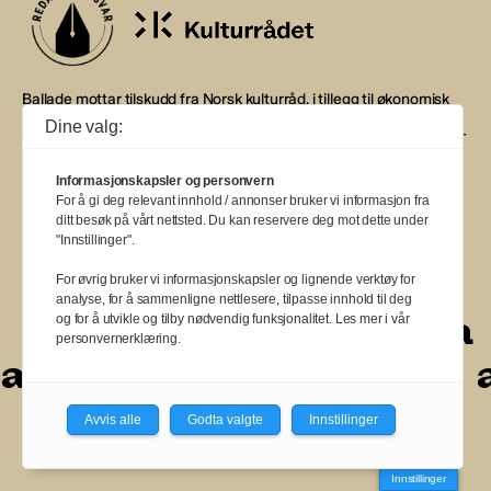
Ballade mottar tilskudd fra Norsk kulturråd, i tillegg til økonomisk
støtte fra eierne NOPA, Norsk komponistforening og
Dine valg:
Musikkforleggerne. Ballade drives etter Redaktør- og Vær Varsom-
plakaten.
Informasjonskapsler og personvern
BALLADE — NORGES MUSIKKMAGASIN
For å gi deg relevant innhold / annonser bruker vi informasjon fra
ditt besøk på vårt nettsted. Du kan reservere deg mot dette under
"Innstillinger".
For øvrig bruker vi informasjonskapsler og lignende verktøy for
analyse, for å sammenligne nettlesere, tilpasse innhold til deg
a
a
a
a
a
a
a
a
a
og for å utvikle og tilby nødvendig funksjonalitet. Les mer i vår
personvernerklæring.
a
a
a
a
a
a
a
a
Avvis alle
Godta valgte
Innstillinger
Innstillinger