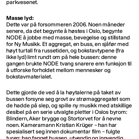
parkvesenet.
Masse lyd:
Dette var på forsommeren 2006. Noen måneder
senere, da det begynte å høstes i Oslo, begynte
NODE å jobbe med masse, bevegelse og stillstand
for Ny Musikk. Et aggregat, en buss, en sjåfør med
høyt turtall fra russetiden, og bokstavtypene (fra
Ikke lyd) limt rundt om på hele bussen: denne
gangen brukte NODE tvang snarere enn funksjon til
å utforske forholdet mellom mennesker og
bokstavmaterialet.
Dette gjorde de ved å la høytalerne på taket av
bussen forsyne seg grovt av strømaggregatet som
de hadde på slep, og spille ny musikk med atskillige
desibel på en serie utvalgte pletter i Oslos byrom:
Blindern, Aker brygge og Stortorvet for å nevne
noen. Kameramann Kristian Krüger – han har
spesialisert seg innen dokumentar film – fulgte
turen: han fanget bussen, utvendig og innvendig.