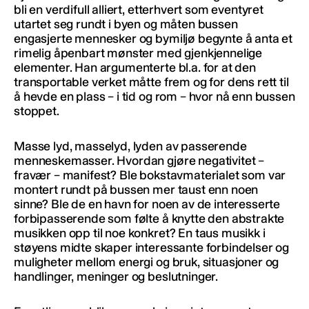
bli en verdifull alliert, etterhvert som eventyret
utartet seg rundt i byen og måten bussen
engasjerte mennesker og bymiljø begynte å anta et
rimelig åpenbart mønster med gjenkjennelige
elementer. Han argumenterte bl.a. for at den
transportable verket måtte frem og for dens rett til
å hevde en plass – i tid og rom – hvor nå enn bussen
stoppet.
Masse lyd, masselyd, lyden av passerende
menneskemasser. Hvordan gjøre negativitet –
fravær – manifest? Ble bokstavmaterialet som var
montert rundt på bussen mer taust enn noen
sinne? Ble de en havn for noen av de interesserte
forbipasserende som følte å knytte den abstrakte
musikken opp til noe konkret? En taus musikk i
støyens midte skaper interessante forbindelser og
muligheter mellom energi og bruk, situasjoner og
handlinger, meninger og beslutninger.