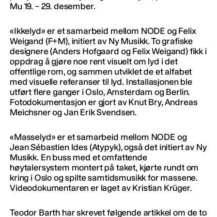
Mu 19. – 29. desember.
«Ikkelyd» er et samarbeid mellom NODE og Felix
Weigand (F+M), initiert av Ny Musikk. To grafiske
designere (Anders Hofgaard og Felix Weigand) fikk i
oppdrag å gjøre noe rent visuelt om lyd i det
offentlige rom, og sammen utviklet de et alfabet
med visuelle referanser til lyd. Installasjonen ble
utført flere ganger i Oslo, Amsterdam og Berlin.
Fotodokumentasjon er gjort av Knut Bry, Andreas
Meichsner og Jan Erik Svendsen.
«Masselyd» er et samarbeid mellom NODE og
Jean Sébastien Ides (Atypyk), også det initiert av Ny
Musikk. En buss med et omfattende
høytalersystem montert på taket, kjørte rundt om
kring i Oslo og spilte samtidsmusikk for massene.
Videodokumentaren er laget av Kristian Krüger.
Teodor Barth har skrevet følgende artikkel om de to