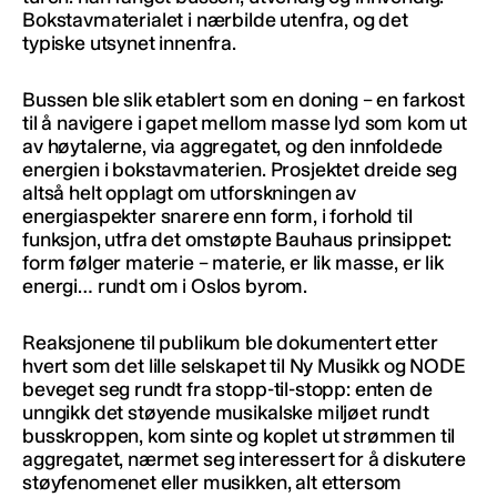
Bokstavmaterialet i nærbilde utenfra, og det
typiske utsynet innenfra.
Bussen ble slik etablert som en doning – en farkost
til å navigere i gapet mellom masse lyd som kom ut
av høytalerne, via aggregatet, og den innfoldede
energien i bokstavmaterien. Prosjektet dreide seg
altså helt opplagt om utforskningen av
energiaspekter snarere enn form, i forhold til
funksjon, utfra det omstøpte Bauhaus prinsippet:
form følger materie – materie, er lik masse, er lik
energi… rundt om i Oslos byrom.
Reaksjonene til publikum ble dokumentert etter
hvert som det lille selskapet til Ny Musikk og NODE
beveget seg rundt fra stopp-til-stopp: enten de
unngikk det støyende musikalske miljøet rundt
busskroppen, kom sinte og koplet ut strømmen til
aggregatet, nærmet seg interessert for å diskutere
støyfenomenet eller musikken, alt ettersom