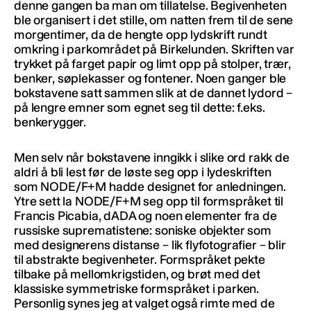
denne gangen ba man om tillatelse. Begivenheten
ble organisert i det stille, om natten frem til de sene
morgentimer, da de hengte opp lydskrift rundt
omkring i parkområdet på Birkelunden. Skriften var
trykket på farget papir og limt opp på stolper, trær,
benker, søplekasser og fontener. Noen ganger ble
bokstavene satt sammen slik at de dannet lydord –
på lengre emner som egnet seg til dette: f.eks.
benkerygger.
Men selv når bokstavene inngikk i slike ord rakk de
aldri å bli lest før de løste seg opp i lydeskriften
som NODE/F+M hadde designet for anledningen.
Ytre sett la NODE/F+M seg opp til formspråket til
Francis Picabia, dADA og noen elementer fra de
russiske suprematistene: soniske objekter som
med designerens distanse – lik flyfotografier – blir
til abstrakte begivenheter. Formspråket pekte
tilbake på mellomkrigstiden, og brøt med det
klassiske symmetriske formspråket i parken.
Personlig synes jeg at valget også rimte med de