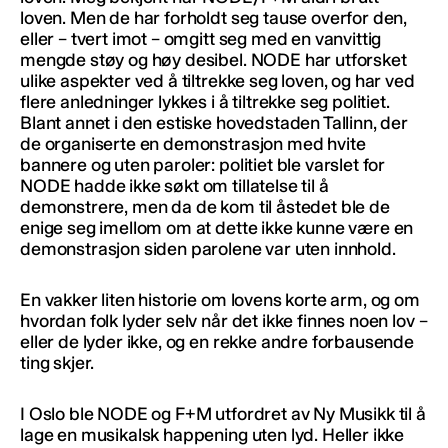
loven. Men de har forholdt seg tause overfor den,
eller – tvert imot – omgitt seg med en vanvittig
mengde støy og høy desibel. NODE har utforsket
ulike aspekter ved å tiltrekke seg loven, og har ved
flere anledninger lykkes i å tiltrekke seg politiet.
Blant annet i den estiske hovedstaden Tallinn, der
de organiserte en demonstrasjon med hvite
bannere og uten paroler: politiet ble varslet for
NODE hadde ikke søkt om tillatelse til å
demonstrere, men da de kom til åstedet ble de
enige seg imellom om at dette ikke kunne være en
demonstrasjon siden parolene var uten innhold.
En vakker liten historie om lovens korte arm, og om
hvordan folk lyder selv når det ikke finnes noen lov –
eller de lyder ikke, og en rekke andre forbausende
ting skjer.
I Oslo ble NODE og F+M utfordret av Ny Musikk til å
lage en musikalsk happening uten lyd. Heller ikke