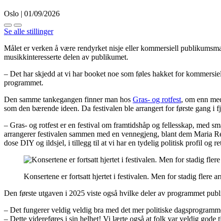
Oslo | 01/09/2026
Se alle stillinger
Målet er verken å være rendyrket nisje eller kommersiell publikumsma
musikkinteresserte delen av publikumet.
– Det har skjedd at vi har booket noe som føles hakket for kommersielt
programmet.
Den samme tankegangen finner man hos
Gras- og rotfest
, om enn med
som den bærende ideen. Da festivalen ble arrangert for første gang i f
– Gras- og rotfest er en festival om framtidshåp og fellesskap, med s
arrangerer festivalen sammen med en vennegjeng, blant dem Maria Refslan
dose DIY og ildsjel, i tillegg til at vi har en tydelig politisk profil og r
Konsertene er fortsatt hjertet i festivalen. Men for stadig fle
Den første utgaven i 2025 viste også hvilke deler av programmet publi
– Det fungerer veldig veldig bra med det mer politiske dagsprogrammet.
– Dette videreføres i sin helhet! Vi lærte også at folk var veldig gode t