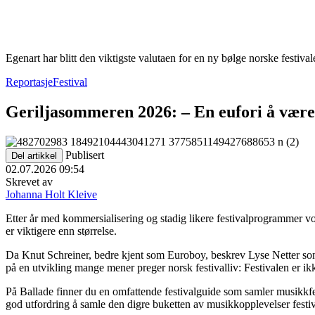
Egenart har blitt den viktigste valutaen for en ny bølge norske festivale
Reportasje
Festival
Geriljasommeren 2026: – En eufori å være i
Publisert
Del artikkel
02.07.2026 09:54
Skrevet av
Johanna Holt Kleive
Etter år med kommersialisering og stadig likere festivalprogrammer vok
er viktigere enn størrelse.
Da Knut Schreiner, bedre kjent som Euroboy, beskrev Lyse Netter som de
på en utvikling mange mener preger norsk festivalliv: Festivalen er i
På Ballade finner du en omfattende festivalguide som samler musikkfes
god utfordring å samle den digre buketten av musikkopplevelser festiva