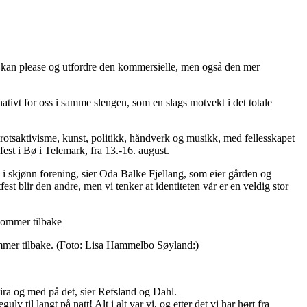
de kan please og utfordre den kommersielle, men også den mer
ativt for oss i samme slengen, som en slags motvekt i det totale
otsaktivisme, kunst, politikk, håndverk og musikk, med fellesskapet
tfest i Bø i Telemark, fra 13.-16. august.
 i skjønn forening, sier Oda Balke Fjellang, som eier gården og
st blir den andre, men vi tenker at identiteten vår er en veldig stor
mmer tilbake.
(Foto: Lisa Hammelbo Søyland:)
gira og med på det, sier Refsland og Dahl.
 til langt på natt! Alt i alt var vi, og etter det vi har hørt fra