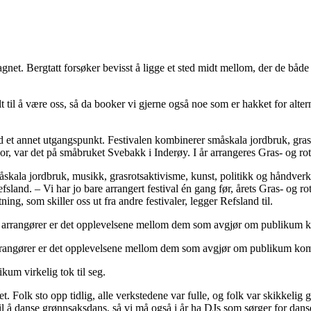
gnet. Bergtatt forsøker bevisst å ligge et sted midt mellom, der de bå
 til å være oss, så da booker vi gjerne også noe som er hakket for altern
 et annet utgangspunkt. Festivalen kombinerer småskala jordbruk, grasr
jor, var det på småbruket Svebakk i Inderøy. I år arrangeres Gras- og ro
måskala jordbruk, musikk, grasrotsaktivisme, kunst, politikk og håndverk
d. – Vi har jo bare arrangert festival én gang før, årets Gras- og rotfe
etning, som skiller oss ut fra andre festivaler, legger Refsland til.
re arrangører er det opplevelsene mellom dem som avgjør om publikum ko
kum virkelig tok til seg.
 Folk sto opp tidlig, alle verkstedene var fulle, og folk var skikkelig 
il å danse grønnsaksdans, så vi må også i år ha DJs som sørger for dansegulv