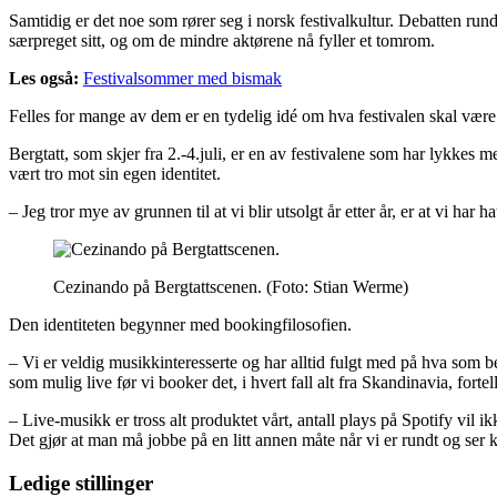
Samtidig er det noe som rører seg i norsk festivalkultur. Debatten run
særpreget sitt, og om de mindre aktørene nå fyller et tomrom.
Les også:
Festivalsommer med bismak
Felles for mange av dem er en tydelig idé om hva festivalen skal vær
Bergtatt, som skjer fra 2.-4.juli, er en av festivalene som har lykkes m
vært tro mot sin egen identitet.
– Jeg tror mye av grunnen til at vi blir utsolgt år etter år, er at vi har ha
Cezinando på Bergtattscenen.
(Foto: Stian Werme)
Den identiteten begynner med bookingfilosofien.
– Vi er veldig musikkinteresserte og har alltid fulgt med på hva som beveg
som mulig live før vi booker det, i hvert fall alt fra Skandinavia, fortel
– Live-musikk er tross alt produktet vårt, antall plays på Spotify vil i
Det gjør at man må jobbe på en litt annen måte når vi er rundt og ser ko
Ledige stillinger