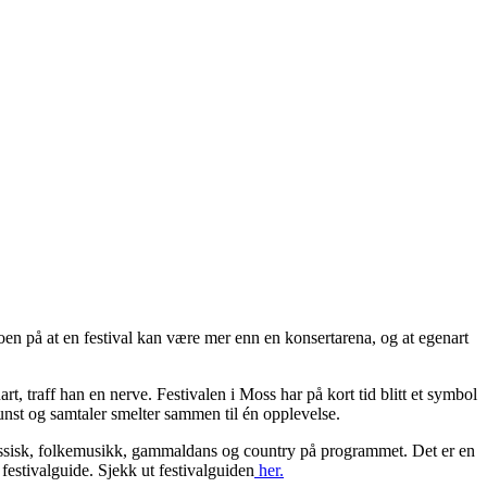
oen på at en festival kan være mer enn en konsertarena, og at egenart
, traff han en nerve. Festivalen i Moss har på kort tid blitt et symbol
unst og samtaler smelter sammen til én opplevelse.
klassisk, folkemusikk, gammaldans og country på programmet. Det er en
festivalguide. Sjekk ut festivalguiden
her.