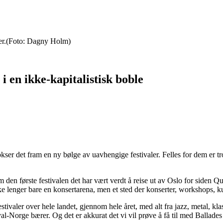
r.
(Foto: Dagny Holm)
 en ikke-kapitalistisk boble
ser det fram en ny bølge av uavhengige festivaler. Felles for dem er tr
n første festivalen det har vært verdt å reise ut av Oslo for siden Quart
kke lenger bare en konsertarena, men et sted der konserter, workshops, k
tivaler over hele landet, gjennom hele året, med alt fra jazz, metal, 
l-Norge bærer. Og det er akkurat det vi vil prøve å få til med Ballades 