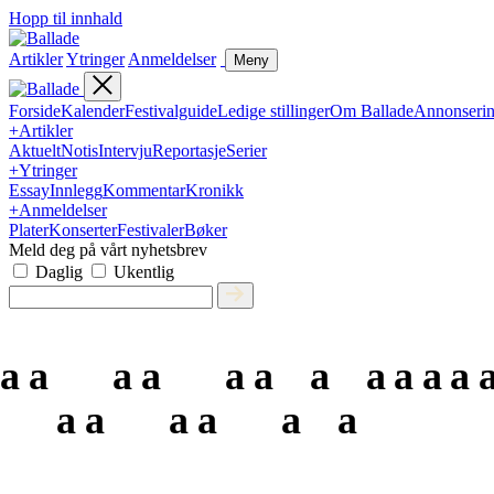
Hopp til innhald
Artikler
Ytringer
Anmeldelser
Meny
Forside
Kalender
Festivalguide
Ledige stillinger
Om Ballade
Annonseri
+
Artikler
Aktuelt
Notis
Intervju
Reportasje
Serier
+
Ytringer
Essay
Innlegg
Kommentar
Kronikk
+
Anmeldelser
Plater
Konserter
Festivaler
Bøker
Meld deg på vårt nyhetsbrev
Daglig
Ukentlig
a
a
a
a
a
a
a
a
a
a
a
a
a
a
a
a
a