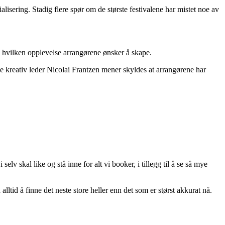
isering. Stadig flere spør om de største festivalene har mistet noe av
 hvilken opplevelse arrangørene ønsker å skape.
 noe kreativ leder Nicolai Frantzen mener skyldes at arrangørene har
elv skal like og stå inne for alt vi booker, i tillegg til å se så mye
lltid å finne det neste store heller enn det som er størst akkurat nå.