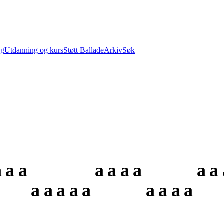
ng
Utdanning og kurs
Støtt Ballade
Arkiv
Søk
a
a
a
a
a
a
a
a
a
a
a
a
a
a
a
a
a
a