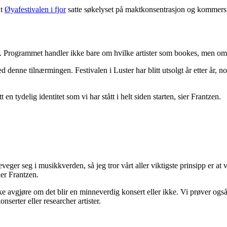
dt
Øyafestivalen i fjor
satte søkelyset på maktkonsentrasjon og kommersial
e. Programmet handler ikke bare om hvilke artister som bookes, men om
ed denne tilnærmingen. Festivalen i Luster har blitt utsolgt år etter år,
tt en tydelig identitet som vi har stått i helt siden starten, sier Frantzen.
er seg i musikkverden, så jeg tror vårt aller viktigste prinsipp er at vi s
ler Frantzen.
kke avgjøre om det blir en minneverdig konsert eller ikke. Vi prøver også a
nserter eller researcher artister.