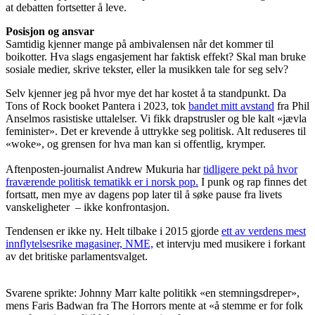
at debatten fortsetter å leve.
Posisjon og ansvar
Samtidig kjenner mange på ambivalensen når det kommer til
boikotter. Hva slags engasjement har faktisk effekt? Skal man bruke
sosiale medier, skrive tekster, eller la musikken tale for seg selv?
Selv kjenner jeg på hvor mye det har kostet å ta standpunkt. Da
Tons of Rock booket Pantera i 2023, tok
bandet mitt avstand
fra Phil
Anselmos rasistiske uttalelser. Vi fikk drapstrusler og ble kalt «jævla
feminister». Det er krevende å uttrykke seg politisk. Alt reduseres til
«woke», og grensen for hva man kan si offentlig, krymper.
Aftenposten-journalist Andrew Mukuria har
tidligere pekt på hvor
fraværende politisk tematikk er i norsk pop.
I punk og rap finnes det
fortsatt, men mye av dagens pop later til å søke pause fra livets
vanskeligheter – ikke konfrontasjon.
Tendensen er ikke ny. Helt tilbake i 2015 gjorde
ett av verdens mest
innflytelsesrike magasiner, NME,
et intervju med musikere i forkant
av det britiske parlamentsvalget.
Svarene sprikte: Johnny Marr kalte politikk «en stemningsdreper»,
mens Faris Badwan fra The Horrors mente at «å stemme er for folk