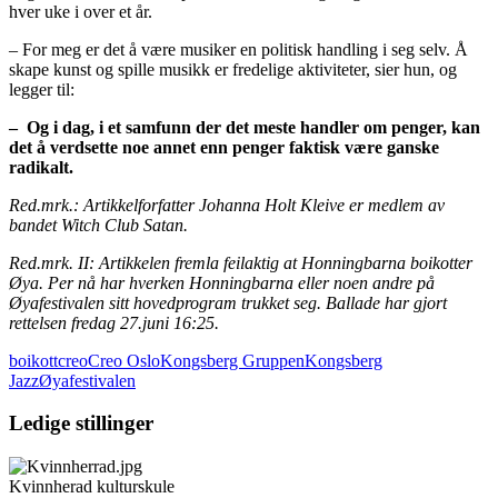
hver uke i over et år.
– For meg er det å være musiker en politisk handling i seg selv. Å
skape kunst og spille musikk er fredelige aktiviteter, sier hun, og
legger til:
– Og i dag, i et samfunn der det meste handler om penger, kan
det å verdsette noe annet enn penger faktisk være ganske
radikalt.
Red.mrk.: Artikkelforfatter Johanna Holt Kleive er medlem av
bandet Witch Club Satan.
Red.mrk. II: Artikkelen fremla feilaktig at Honningbarna boikotter
Øya. Per nå har hverken Honningbarna eller noen andre på
Øyafestivalen sitt hovedprogram trukket seg. Ballade har gjort
rettelsen fredag 27.juni 16:25.
boikott
creo
Creo Oslo
Kongsberg Gruppen
Kongsberg
Jazz
Øyafestivalen
Ledige stillinger
Kvinnherad kulturskule