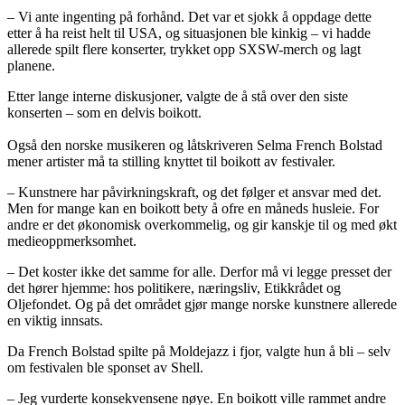
– Vi ante ingenting på forhånd. Det var et sjokk å oppdage dette
etter å ha reist helt til USA, og situasjonen ble kinkig – vi hadde
allerede spilt flere konserter, trykket opp SXSW-merch og lagt
planene.
Etter lange interne diskusjoner, valgte de å stå over den siste
konserten – som en delvis boikott.
Også den norske musikeren og låtskriveren Selma French Bolstad
mener artister må ta stilling knyttet til boikott av festivaler.
– Kunstnere har påvirkningskraft, og det følger et ansvar med det.
Men for mange kan en boikott bety å ofre en måneds husleie. For
andre er det økonomisk overkommelig, og gir kanskje til og med økt
medieoppmerksomhet.
– Det koster ikke det samme for alle. Derfor må vi legge presset der
det hører hjemme: hos politikere, næringsliv, Etikkrådet og
Oljefondet. Og på det området gjør mange norske kunstnere allerede
en viktig innsats.
Da French Bolstad spilte på Moldejazz i fjor, valgte hun å bli – selv
om festivalen ble sponset av Shell.
– Jeg vurderte konsekvensene nøye. En boikott ville rammet andre