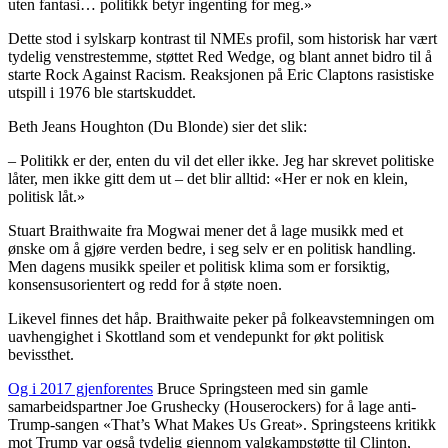
uten fantasi… politikk betyr ingenting for meg.»
Dette stod i sylskarp kontrast til NMEs profil, som historisk har vært
tydelig venstrestemme, støttet Red Wedge, og blant annet bidro til å
starte Rock Against Racism. Reaksjonen på Eric Claptons rasistiske
utspill i 1976 ble startskuddet.
Beth Jeans Houghton (Du Blonde) sier det slik:
– Politikk er der, enten du vil det eller ikke. Jeg har skrevet politiske
låter, men ikke gitt dem ut – det blir alltid: «Her er nok en klein,
politisk låt.»
Stuart Braithwaite fra Mogwai mener det å lage musikk med et
ønske om å gjøre verden bedre, i seg selv er en politisk handling.
Men dagens musikk speiler et politisk klima som er forsiktig,
konsensusorientert og redd for å støte noen.
Likevel finnes det håp. Braithwaite peker på folkeavstemningen om
uavhengighet i Skottland som et vendepunkt for økt politisk
bevissthet.
Og i 2017 gjenforentes
Bruce Springsteen med sin gamle
samarbeidspartner Joe Grushecky (Houserockers) for å lage anti-
Trump-sangen «That’s What Makes Us Great». Springsteens kritikk
mot Trump var også tydelig gjennom valgkampstøtte til Clinton,