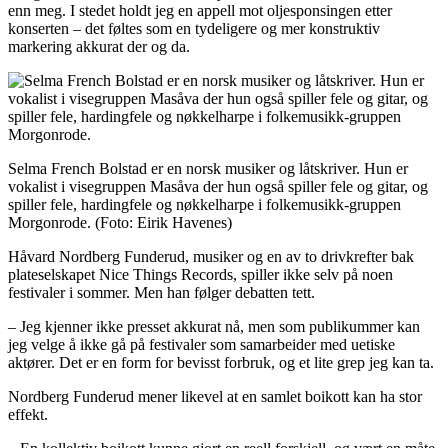
enn meg. I stedet holdt jeg en appell mot oljesponsingen etter
konserten – det føltes som en tydeligere og mer konstruktiv
markering akkurat der og da.
Selma French Bolstad er en norsk musiker og låtskriver. Hun er
vokalist i visegruppen Masåva der hun også spiller fele og gitar, og
spiller fele, hardingfele og nøkkelharpe i folkemusikk-gruppen
Morgonrode.
(Foto: Eirik Havenes)
Håvard Nordberg Funderud, musiker og en av to drivkrefter bak
plateselskapet Nice Things Records, spiller ikke selv på noen
festivaler i sommer. Men han følger debatten tett.
– Jeg kjenner ikke presset akkurat nå, men som publikummer kan
jeg velge å ikke gå på festivaler som samarbeider med uetiske
aktører. Det er en form for bevisst forbruk, og et lite grep jeg kan ta.
Nordberg Funderud mener likevel at en samlet boikott kan ha stor
effekt.