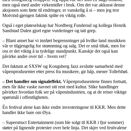
men også med andre virkemidler i bruk. Om det var akkurat denne
aksjonen som førte til endringer, er vanskelig å si – men jeg tror
Motvind-gjengen faktisk spilte en viktig rolle.
Også i eget plateselskap har Nordberg Funderud og kollega
Henrik
Sandstad Dalen gjort
egne vurderinger og tatt grep.
– Blant annet har vi innført begrensninger på hvilke land musikken
vår er tilgjengelig for strømming og salg. Det er små tiltak, men for
oss er det viktig å ta tydelige standpunkt. Kanskje det også kan
påvirke andre over tid – hvem vet?
Det faktum at SXSW og Kongsberg Jazz avslutte samarbeid med
våpenprodusenter etter press fra musikere, gir håp, mener Tollefsbøl.
– Det handler om signaleffekt.
Våpenprodusentene finnes fortsatt,
men får ikke vaske navnet sitt rent med kultur. Slike
handlinger
påvirker hvordan folk ser på våpenindustrien, og at de reiser viktige
spørsmål i offentligheten.
Én festival alene kan ikke endre investeringene til KKR. Men dette
handler ikke bare om Øya.
–
Superstruct Entertainment (som ble solgt til KKR i fjor sommer)
støter på lignende protester over hele linja. Det skjer ved festivalene