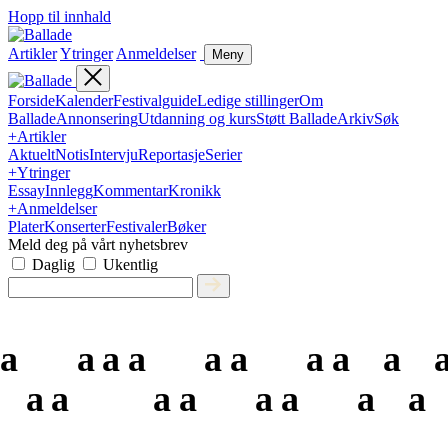
Hopp til innhald
Artikler
Ytringer
Anmeldelser
Meny
Forside
Kalender
Festivalguide
Ledige stillinger
Om
Ballade
Annonsering
Utdanning og kurs
Støtt Ballade
Arkiv
Søk
+
Artikler
Aktuelt
Notis
Intervju
Reportasje
Serier
+
Ytringer
Essay
Innlegg
Kommentar
Kronikk
+
Anmeldelser
Plater
Konserter
Festivaler
Bøker
Meld deg på vårt nyhetsbrev
Daglig
Ukentlig
a
a
a
a
a
a
a
a
a
a
a
a
a
a
a
a
a