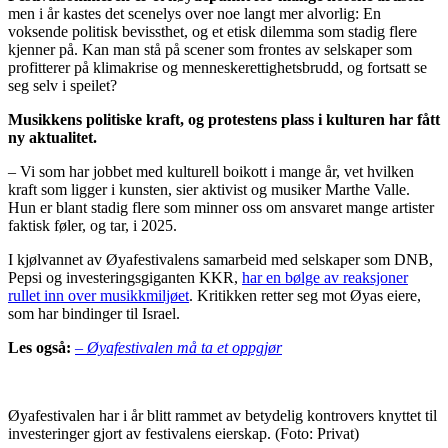
men i år kastes det scenelys over noe langt mer alvorlig: En
voksende politisk bevissthet, og et etisk dilemma som stadig flere
kjenner på. Kan man stå på scener som frontes av selskaper som
profitterer på klimakrise og menneskerettighetsbrudd, og fortsatt se
seg selv i speilet?
Musikkens politiske kraft, og protestens plass i kulturen har fått
ny aktualitet.
– Vi som har jobbet med kulturell boikott i mange år, vet hvilken
kraft som ligger i kunsten, sier aktivist og musiker Marthe Valle.
Hun er blant stadig flere som minner oss om ansvaret mange artister
faktisk føler, og tar, i 2025.
I kjølvannet av Øyafestivalens samarbeid med selskaper som DNB,
Pepsi og investeringsgiganten KKR,
har en bølge av reaksjoner
rullet inn over musikkmiljøet
. Kritikken retter seg mot Øyas eiere,
som har bindinger til Israel.
Les også:
– Øyafestivalen må ta et oppgjør
Øyafestivalen har i år blitt rammet av betydelig kontrovers knyttet til
investeringer gjort av festivalens eierskap.
(Foto: Privat)