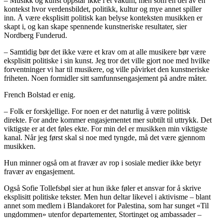
–
Musikk og kunst oppstår ikke i et vakum, men som en del av en
kontekst hvor verdensbildet, politikk, kultur og mye annet spiller
inn. Å være eksplisitt politisk kan belyse konteksten musikken er
skapt i, og kan skape spennende kunstneriske resultater, sier
Nordberg Funderud.
– Samtidig bør det ikke være et krav om at alle musikere bør være
eksplisitt politiske i sin kunst. Jeg tror det ville gjort noe med hvilke
forventninger vi har til musikere, og ville påvirket den kunstneriske
friheten.
Noen formidler sitt samfunnsengasjement på andre måter.
French
Bolstad er enig.
– Folk er forskjellige. For noen er det naturlig å være politisk
direkte. For andre kommer engasjementet mer subtilt til uttrykk. Det
viktigste er at det føles ekte. For min del er musikken min viktigste
kanal. Når jeg først skal si noe med tyngde, må det være gjennom
musikken.
Hun minner også om at fravær av rop i sosiale medier ikke betyr
fravær av engasjement.
Også
Sofie Tollefsbøl
sier at hun ikke føler et ansvar for å skrive
eksplisitt politiske tekster. Men hun deltar likevel i aktivisme – blant
annet som medlem i Blandakoret for Palestina, som har sunget «Til
ungdommen» utenfor departementer, Stortinget og ambassader –