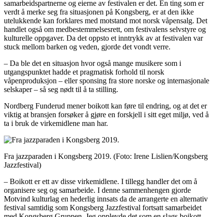
samarbeidspartnerne og eierne av festivalen er det. Én ting som er
verdt å merke seg fra situasjonen på Kongsberg, er at den ikke
utelukkende kan forklares med motstand mot norsk våpensalg. Det
handlet også om medbestemmelsesrett, om festivalens selvstyre og
kulturelle oppgaver. Da det oppsto et inntrykk av at festivalen var
stuck mellom barken og veden, gjorde det vondt verre.
– Da ble det en situasjon hvor også mange musikere som i
utgangspunktet hadde et pragmatisk forhold til norsk
våpenproduksjon – eller sponsing fra store norske og internasjonale
selskaper – så seg nødt til å ta stilling.
Nordberg Funderud mener boikott kan føre til endring, og at det er
viktig at bransjen forsøker å gjøre en forskjell i sitt eget miljø, ved å
ta i bruk de virkemidlene man har.
Fra jazzparaden i Kongsberg 2019.
(Foto: Irene Lislien/Kongsberg
Jazzfestival)
– Boikott er ett av disse virkemidlene. I tillegg handler det om å
organisere seg og samarbeide. I denne sammenhengen gjorde
Motvind kulturlag en hederlig innsats da de arrangerte en alternativ
festival samtidig som Kongsberg Jazzfestival fortsatt samarbeidet
med Kongsberg Gruppen. Jeg opplevde det som en slags boikott,