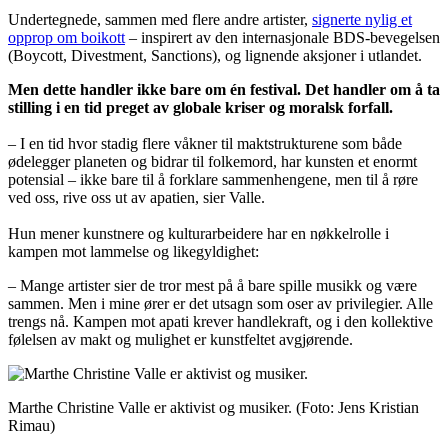
Undertegnede, sammen med flere andre artister,
signerte nylig et
opprop om boikott
– inspirert av den internasjonale BDS-bevegelsen
(Boycott, Divestment, Sanctions), og lignende aksjoner i utlandet.
Men dette handler ikke bare om én festival. Det handler om å ta
stilling i en tid preget av globale kriser og moralsk forfall.
– I en tid hvor stadig flere våkner til maktstrukturene som både
ødelegger planeten og bidrar til folkemord, har kunsten et enormt
potensial – ikke bare til å forklare sammenhengene, men til å røre
ved oss, rive oss ut av apatien, sier Valle.
Hun mener kunstnere og kulturarbeidere har en nøkkelrolle i
kampen mot lammelse og likegyldighet:
– Mange artister sier de tror mest på å bare spille musikk og være
sammen. Men i mine ører er det utsagn som oser av privilegier. Alle
trengs nå. Kampen mot apati krever handlekraft, og i den kollektive
følelsen av makt og mulighet er kunstfeltet avgjørende.
Marthe Christine Valle er aktivist og musiker.
(Foto: Jens Kristian
Rimau)