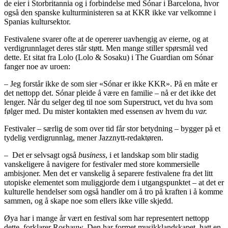
de eier i Storbritannia og i forbindelse med Sónar i Barcelona, hvor
også den spanske kulturministeren sa at KKR ikke var velkomne i
Spanias kultursektor.
Festivalene svarer ofte at de opererer uavhengig av eierne, og at
verdigrunnlaget deres står støtt. Men mange stiller spørsmål ved
dette. Et sitat fra Lolo (Lolo & Sosaku) i The Guardian om Sónar
fanger noe av uroen:
– Jeg forstår ikke de som sier «Sónar er ikke KKR». På en måte er
det nettopp det. Sónar pleide å være en familie – nå er det ikke det
lenger. Når du selger deg til noe som Superstruct, vet du hva som
følger med. Du mister kontakten med essensen av hvem du
var.
Festivaler – særlig de som over tid får stor betydning – bygger på et
tydelig verdigrunnlag, mener Jazznytt-redaktøren.
–
Det er selvsagt også
business
, i et landskap som blir stadig
vanskeligere å navigere for festivaler med store kommersielle
ambisjoner. Men det er vanskelig å separere festivalene fra det litt
utopiske elementet som muliggjorde dem i utgangspunktet – at det er
kulturelle hendelser som også handler om å tro på kraften i å komme
sammen, og å skape noe som ellers ikke ville skjedd.
Øya har i mange år vært en festival som har representert nettopp
dette, forklarer Roshauw.
Den har formet musikklandskapet, hatt en