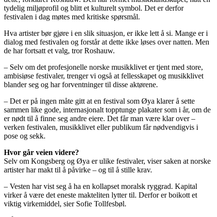
tydelig miljøprofil og blitt et kulturelt symbol. Det er derfor
festivalen i dag møtes med kritiske spørsmål.
Hva artister bør gjøre i en slik situasjon, er ikke lett å si. Mange er i
dialog med festivalen og forstår at dette ikke løses over natten. Men
de har fortsatt et valg, tror Roshauw.
– Selv om det profesjonelle norske musikklivet er tjent med store,
ambisiøse festivaler, trenger vi også at fellesskapet og musikklivet
blander seg og har forventninger til disse aktørene.
– Det er på ingen måte gitt at en festival som Øya klarer å sette
sammen like gode, internasjonalt topptunge plakater som i år, om de
er nødt til å finne seg andre eiere. Det får man være klar over –
verken festivalen, musikklivet eller publikum får nødvendigvis i
pose og sekk.
Hvor går veien videre?
Selv om Kongsberg og Øya er ulike festivaler, viser saken at norske
artister har makt til å påvirke – og til å stille krav.
– Vesten har vist seg å ha en kollapset moralsk ryggrad. Kapital
virker å være det eneste makteliten lytter til. Derfor er boikott et
viktig virkemiddel, sier Sofie Tollfesbøl.