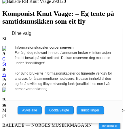
Komponist Knut Vaage: – Eg tente på
samtidsmusikken som eit fly
Dine valg:
– Eg kjenner meg heldig, seier samtidskomponisten Knut Vaage.
Sidan tidleg 90-tal har han skapt fantasifull musikk, frå rein støy...
Informasjonskapsler og personvern
For å gi deg relevant innhold / annonser bruker vi informasjon
Ansvarlig redaktør:
fra ditt besøk på vårt nettsted. Du kan reservere deg mot dette
Guro Kleveland
Annonseansvarlig:
under "Innstillinger".
Sture Bjørseth
Besøksadresse:
For øvrig bruker vi informasjonskapsler og lignende verktøy for
Fossveien 24, 0551 Oslo
Postadresse:
analyse, for å sammenligne nettlesere, tilpasse innhold til deg
Postboks 2073 Grünerløkka,
og for å utvikle og tilby nødvendig funksjonalitet. Les mer i vår
0505 Oslo
personvernerklæring.
Ballade mottar tilskudd fra Norsk kulturråd, i tillegg til økonomisk
støtte fra eierne NOPA, Norsk komponistforening og
Musikkforleggerne. Ballade drives etter Redaktør- og Vær Varsom-
Avvis alle
Godta valgte
Innstillinger
plakaten.
BALLADE — NORGES MUSIKKMAGASIN
Innstillinger