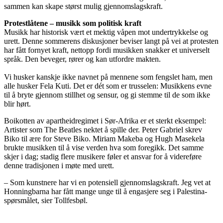
sammen kan skape størst mulig gjennomslagskraft.
Protestlåtene – musikk som politisk kraft
Musikk har historisk vært et mektig våpen mot undertrykkelse og
urett. Denne sommerens diskusjoner beviser langt på vei at protesten
har fått fornyet kraft, nettopp fordi musikken snakker et universelt
språk. Den beveger, rører og kan utfordre makten.
Vi husker kanskje ikke navnet på mennene som fengslet ham, men
alle husker Fela Kuti. Det er dét som er trusselen: Musikkens evne
til å bryte gjennom stillhet og sensur, og gi stemme til de som ikke
blir hørt.
Boikotten av apartheidregimet i Sør-Afrika er et sterkt eksempel:
Artister som The Beatles nektet å spille der. Peter Gabriel skrev
Biko til ære for Steve Biko. Miriam Makeba og Hugh Masekela
brukte musikken til å vise verden hva som foregikk. Det samme
skjer i dag; stadig flere musikere føler et ansvar for å videreføre
denne tradisjonen i møte med urett.
– Som kunstnere har vi en potensiell gjennomslagskraft. Jeg vet at
Honningbarna har fått mange unge til å engasjere seg i Palestina-
spørsmålet, sier Tollfesbøl.