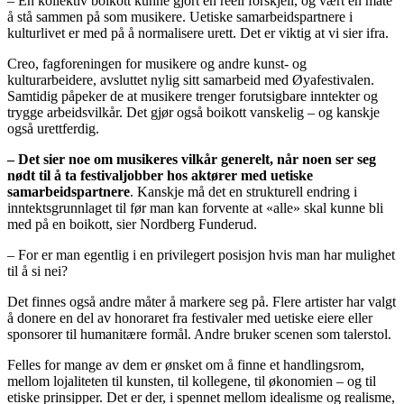
– En kollektiv boikott kunne gjort en reell forskjell, og vært en måte
å stå sammen på som musikere. Uetiske samarbeidspartnere i
kulturlivet er med på å normalisere urett. Det er viktig at vi sier ifra.
Creo, fagforeningen for musikere og andre kunst- og
kulturarbeidere, avsluttet nylig sitt samarbeid med Øyafestivalen.
Samtidig påpeker de at musikere trenger forutsigbare inntekter og
trygge arbeidsvilkår. Det gjør også boikott vanskelig – og kanskje
også urettferdig.
– Det sier noe om musikeres vilkår generelt, når noen ser seg
nødt til å ta festivaljobber hos aktører med uetiske
samarbeidspartnere
. Kanskje må det en strukturell endring i
inntektsgrunnlaget til før man kan forvente at «alle» skal kunne bli
med på en boikott, sier Nordberg Funderud.
– For er man egentlig i en privilegert posisjon hvis man har mulighet
til å si nei?
Det finnes også andre måter å markere seg på. Flere artister har valgt
å donere en del av honoraret fra festivaler med uetiske eiere eller
sponsorer til humanitære formål. Andre bruker scenen som talerstol.
Felles for mange av dem er ønsket om å finne et handlingsrom,
mellom lojaliteten til kunsten, til kollegene, til økonomien – og til
etiske prinsipper. Det er der, i spennet mellom idealisme og realisme,