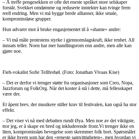
– Å treffe pengesekken er ofte det eneste språket store selskaper
forstår. Svekket omdømme og reduserte inntekter kan tvinge frem
reell endring. Men vi må bygge brede allianser, ikke smale,
kompromissløse grupper.
Hun advarer mot å bruke engasjementet til å «shame» andre:
– Vi må måle protestens styrke i gjennomslagskraft, ikke renhet. All
innsats teller. Noen har mer handlingsrom enn andre, men alle kan
gjøre noe.
Fieh-vokalist Sofie Tellfesbøl.
(Foto: Jonathan Vivaas Kise)
– Det er derfor vi trenger støtte fra organisasjoner som Creo, Nopa,
Jazzforum og FolkOrg. Når det koster å stå i dette, må fellesskapet
være der.
Et åpent brev, der musikere stiller krav til festivalen, kan også ha stor
effekt.
– Det viser vi nå med debatten rundt Øya. Men noe av det viktigste,
tror jeg, er å skape en bred og inkluderende front.
Vi trenger ikke en
liten, kompromissløs bevegelse som skremmer folk bort. Spørsmålet
er ikke hvem som har den «reneste samvittigheten», men hvordan vi