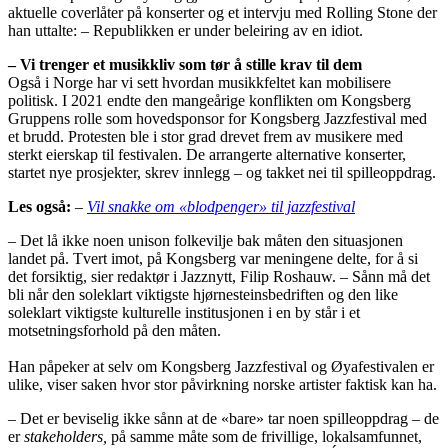
aktuelle coverlåter på konserter og et intervju med Rolling Stone der
han uttalte: – Republikken er under beleiring av en idiot.
– Vi trenger et musikkliv som tør å stille krav til dem
Også i Norge har vi sett hvordan musikkfeltet kan mobilisere
politisk. I 2021 endte den mangeårige konflikten om Kongsberg
Gruppens rolle som hovedsponsor for Kongsberg Jazzfestival med
et brudd. Protesten ble i stor grad drevet frem av musikere med
sterkt eierskap til festivalen. De arrangerte alternative konserter,
startet nye prosjekter, skrev innlegg – og takket nei til spilleoppdrag.
Les også:
–
Vil snakke om «blodpenger» til jazzfestival
–
Det lå ikke noen unison folkevilje bak måten den situasjonen
landet på. Tvert imot, på Kongsberg var meningene delte, for å si
det forsiktig, sier redaktør i Jazznytt, Filip Roshauw. – Sånn må det
bli når den soleklart viktigste hjørnesteinsbedriften og den like
soleklart viktigste kulturelle institusjonen i en by står i et
motsetningsforhold på den måten.
Han påpeker at selv om Kongsberg Jazzfestival og Øyafestivalen er
ulike, viser saken hvor stor påvirkning norske artister faktisk kan ha.
– Det er beviselig ikke sånn at de «bare» tar noen spilleoppdrag – de
er
stakeholders,
på samme måte som de frivillige, lokalsamfunnet,