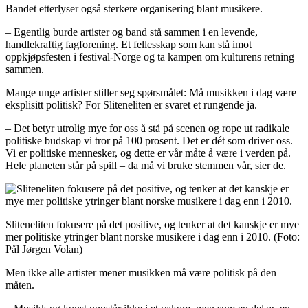
Bandet etterlyser også sterkere organisering blant musikere.
– Egentlig burde artister og band stå sammen i en levende,
handlekraftig fagforening. Et fellesskap som kan stå imot
oppkjøpsfesten i festival-Norge og ta kampen om kulturens retning
sammen.
Mange unge artister stiller seg spørsmålet: Må musikken i dag være
eksplisitt politisk? For
Sliteneliten
er svaret et rungende ja.
– Det betyr utrolig mye for oss å stå på scenen og rope ut radikale
politiske budskap vi tror på 100 prosent. Det er dét som driver oss.
Vi er politiske mennesker, og dette er vår måte å være i verden på.
Hele planeten står på spill – da må vi bruke stemmen vår, sier de.
Sliteneliten fokusere på det positive, og tenker at det kanskje er mye
mer politiske ytringer blant norske musikere i dag enn i 2010.
(Foto:
Pål Jørgen Volan)
Men ikke alle artister mener musikken må være politisk på den
måten.