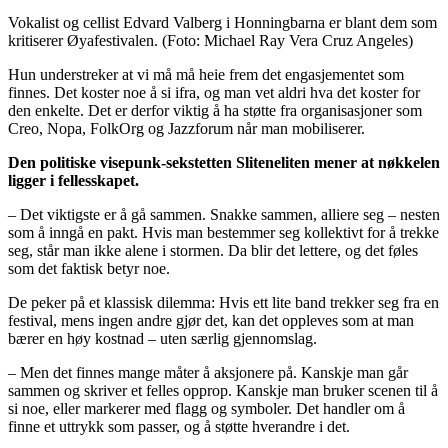
Vokalist og cellist Edvard Valberg i Honningbarna er blant dem som
kritiserer Øyafestivalen.
(Foto: Michael Ray Vera Cruz Angeles)
Hun understreker at vi må må heie frem det engasjementet som
finnes. Det koster noe å si ifra, og man vet aldri hva det koster for
den enkelte. Det er derfor viktig å ha støtte fra organisasjoner som
Creo, Nopa, FolkOrg og Jazzforum når man mobiliserer.
Den politiske visepunk-sekstetten Sliteneliten mener at nøkkelen
ligger i fellesskapet.
– Det viktigste er å gå sammen. Snakke sammen, alliere seg – nesten
som å inngå en pakt. Hvis man bestemmer seg kollektivt for å trekke
seg, står man ikke alene i stormen. Da blir det lettere, og det føles
som det faktisk betyr noe.
De peker på et klassisk dilemma: Hvis ett lite band trekker seg fra en
festival, mens ingen andre gjør det, kan det oppleves som at man
bærer en høy kostnad – uten særlig gjennomslag.
– Men det finnes mange måter å aksjonere på. Kanskje man går
sammen og skriver et felles opprop. Kanskje man bruker scenen til å
si noe, eller markerer med flagg og symboler. Det handler om å
finne et uttrykk som passer, og å støtte hverandre i det.