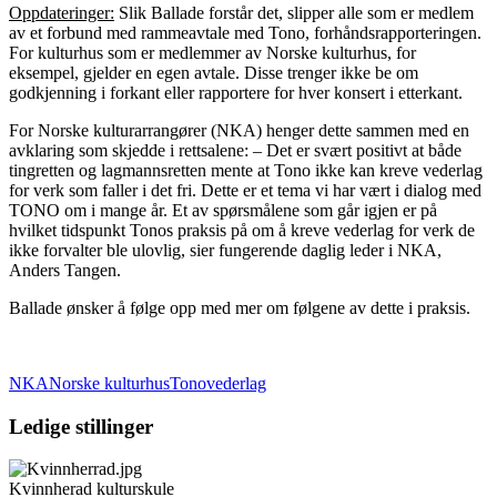
Oppdateringer:
Slik Ballade forstår det, slipper alle som er medlem
av et forbund med rammeavtale med Tono, forhåndsrapporteringen.
For kulturhus som er medlemmer av Norske kulturhus, for
eksempel, gjelder en egen avtale. Disse trenger ikke be om
godkjenning i forkant eller rapportere for hver konsert i etterkant.
For Norske kulturarrangører (NKA) henger dette sammen med en
avklaring som skjedde i rettsalene: – Det er svært positivt at både
tingretten og lagmannsretten mente at Tono ikke kan kreve vederlag
for verk som faller i det fri. Dette er et tema vi har vært i dialog med
TONO om i mange år. Et av spørsmålene som går igjen er på
hvilket tidspunkt Tonos praksis på om å kreve vederlag for verk de
ikke forvalter ble ulovlig, sier fungerende daglig leder i NKA,
Anders Tangen.
Ballade ønsker å følge opp med mer om følgene av dette i praksis.
NKA
Norske kulturhus
Tono
vederlag
Ledige stillinger
Kvinnherad kulturskule