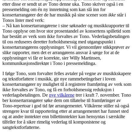
etter disse er sendt ut av Tono denne uka. Tono skriver også i en
pressemelding om én ny innretning som kan slå inn for
konsertarrangører der de har musikk på sine scener som
ikke
står i
Tonos lister med verk:
– Nå kan konsertarrangørene i sine søknader og musikkrapporter til
Tono opplyse om hvor stor prosentandel av konsertens spilletid som
har bestått av verk som ikke forvaltes av Tono. Vederlagsbetalingen
til oss reduseres deretter forholdsmessig med utgangspunkt i
konsertarrangørens opplysninger. Vi vil gjennomføre stikkprøver av
slike rapporter, men det er arrangørens ansvar å sørge for at de
opplysninger vi får er korrekte, sier Willy Martinsen,
kommunikasjonsdirektør i Tono i pressemeldinga.
I følge Tono, som forvalter felles avtaler på vegne av musikkskapere
og tekstforfattere i musikk, gir nye rammebetingelser i loven
konsertarrangører ny mulighet til å registrere framføring av verk som
ikke forvaltes av Tono, og få en forholdsmessig reduksjon i
vederlagsbetalingen. De
nye vilkårene
trer i kraft 7. november. Tono
ber konsertarrangører søke dem om tillatelse til framføringer av
Tono-repertoar i god tid før arrangementet. Vilkårene stiller nå også
strengere kvar til rapportering etter at arrangementet har funnet sted
og at andre inntekter enn billettinntekter kan hensyntas i særskilte
tilfeller for å sikre rimelig vederlag til komponistene og
sangtekstforfatterne.