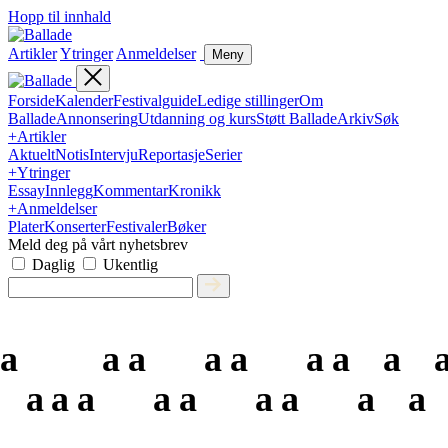
Hopp til innhald
Artikler
Ytringer
Anmeldelser
Meny
Forside
Kalender
Festivalguide
Ledige stillinger
Om
Ballade
Annonsering
Utdanning og kurs
Støtt Ballade
Arkiv
Søk
+
Artikler
Aktuelt
Notis
Intervju
Reportasje
Serier
+
Ytringer
Essay
Innlegg
Kommentar
Kronikk
+
Anmeldelser
Plater
Konserter
Festivaler
Bøker
Meld deg på vårt nyhetsbrev
Daglig
Ukentlig
a
a
a
a
a
a
a
a
a
a
a
a
a
a
a
a
a