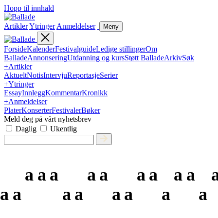
Hopp til innhald
Artikler
Ytringer
Anmeldelser
Meny
Forside
Kalender
Festivalguide
Ledige stillinger
Om
Ballade
Annonsering
Utdanning og kurs
Støtt Ballade
Arkiv
Søk
+
Artikler
Aktuelt
Notis
Intervju
Reportasje
Serier
+
Ytringer
Essay
Innlegg
Kommentar
Kronikk
+
Anmeldelser
Plater
Konserter
Festivaler
Bøker
Meld deg på vårt nyhetsbrev
Daglig
Ukentlig
a
a
a
a
a
a
a
a
a
a
a
a
a
a
a
a
a