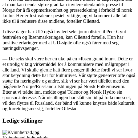
at man kan i enda større grad kan invitere utenlandsk presse til
Norge for å få oppmerksomhet og pressedekning i forhold til norsk
kultur. Her er festivalene spesielt viktige, og vi kommer i alle fall
ikke til å redusere disse midlene, forteller Ollestad.
I disse dager har UD også invitert seks journalister til Peer Gynt
festivalen og Ibsenmarkeringen, kan Ollestad fortelle. Hun har
positive erfaringer med at UD-støtte ofte også fører med seg
næringslivspenger.
— De seks skal være her en uke på en «Ibsen grand tour». Dette er
et utrolig viktig virkemiddel for å kommunisere med målgrupper i
alle land. Vi skulle gjerne hatt flere penger til dette fordi vi ser hvor
stor betydning dette har for kulturlivet. Vår støtte genererer ofte også
støtte fra næringsliv og andre, slik vi ser har vært tilfellet med den
pågående Norge/Russland-utstillingen på Norsk Folkemuseum.
Etter at vi trådte inn, meldte også Telenor og Norsk Hydro sin
sponsor-interesse. Når utstillingen har stått sin tid på folkemusseet,
vil den flyttes til Russland, der bånd vil kunne knyttes både kulturelt
og forretningsmessig, forteller Ollestad.
Ledige stillinger
Kvinnherad kulturskule