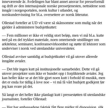
inneværende år. Avdelingen har blant annet ansvar for presseformål
og drift av den internasjonale norske pressetjenesten, nettsidene som
inngår i norgesportalen, norsk kultur i utlandet, og
norskundervisning for bl.a. oversettere av norsk litteratur.
Ollestad forteller at UD vil være så skånsomme som mulig når det
gjelder å administrere budsjettkuttet:
— Fem millioner er ikke et veldig stort beløp, men vi må bl.a. kutte
ned på en del trykket materiale, noen omreisende utstillinger om
arkitektur, seminarer, konferansevirksomhet og støtte til lektorer som
underviser i norsk ved utenlandske universiteter.
Ollestad avviser samtidig at budsjettkuttet vil gå utover allerede
inngåtte avtaler.
— Det blir ingen kutt på institusjonelle samarbeider. Dette vil gå
utover prosjekter som ikke er bundet opp i forpliktende avtaler. Jeg
kan heller ikke se at det blir gjort noen kutt i forhold til musikk, men
det er enda for tidlig å love noe – vi må få vårt budsjett godkjent før
jeg kan svare på det.
Så langt er det heller ikke planlagt kutt i pressestøtten til utenlandske
journalister, forteller Ollestad:
— Her har ambassadene faktisk fått flere midler til disposisjon, slik