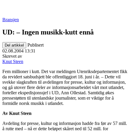
Bransjen
UD: – Ingen musikk-kutt ennå
Publisert
Del artikkel
02.08.2004 13:31
Skrevet av
Knut Steen
Fem millioner i kutt. Det var meldingen Utenriksdepartementet fikk
da revidert satsbudsjett ble offentliggjort 18. juni i år. – Dette vil
svekke slagkraften til avdelingen for presse, kultur og informasjon,
og gå utover flere deler av informasjonsarbeidet vårt mot utlandet,
forteller ekspedisjonssjef i UD, Ann Ollestad. Samtidig økes
pressestøtten til utenlandske journalister, som er viktige for å
formidle norsk musikk i utlandet.
Av Knut Steen
Avdeling for presse, kultur og informasjon hadde fra før av 57 mill.
å rutte med – nå er dette beløpet skåret ned til 52 mill. for