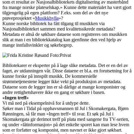
som et resultat av Nasjonalbibliotekets digitalisering av masterbånd
fra mange norske plateselskap.» Kunne dette materialet ha vært gjort
tilgjengelig på egen plattform? F.eks. som del av det nye
prøveprosjektet «
Musikkhylla
»?
Kunne norske bibliotek ha fått tilgang til musikken via
Nasjonalbiblioteket sammen med kvalitetssikrede metadata?
Metadata er altså de søkbare dataene som registreres om musikken
slik at man i en bibliotekkatalog kan gjenfinne den ved hjelp av
mange innfallsvinkler og søkebegrep.
Bibliotekarer er eksperter på å lage slike metadata. Det er en del av
faget, av utdanningen vår. Disse dataene er bl.a. en forutsetning for å
kunne forske på innspilt musikk. De kommersielle
strømmetjenestene legger ikke vekt på produksjon av metadata.
Dataene som de legger inn er så dårlige at mange komponister og
andre rettighetshavere ikke en gang er søkbare i basen.
«Ingen treff»
Vi må ned på eksempelnivå for å utdype dette.
Søker man i Tidal på opphavsmannen til Jul i Skomakergata, Bjørn
Rønningen, så får man «Ingen treff» til svar. Et søk på Jul i
Skomakergata gir derimot treff på plata med sangene fra TV-serien,
og under «låtinformasjon» på det enkelte sporet kan man lese hvem
som er forfatter og komponist, men navnet er ikke gjort søkbart.