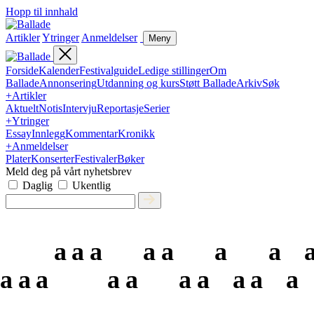
Hopp til innhald
Artikler
Ytringer
Anmeldelser
Meny
Forside
Kalender
Festivalguide
Ledige stillinger
Om
Ballade
Annonsering
Utdanning og kurs
Støtt Ballade
Arkiv
Søk
+
Artikler
Aktuelt
Notis
Intervju
Reportasje
Serier
+
Ytringer
Essay
Innlegg
Kommentar
Kronikk
+
Anmeldelser
Plater
Konserter
Festivaler
Bøker
Meld deg på vårt nyhetsbrev
Daglig
Ukentlig
a
a
a
a
a
a
a
a
a
a
a
a
a
a
a
a
a