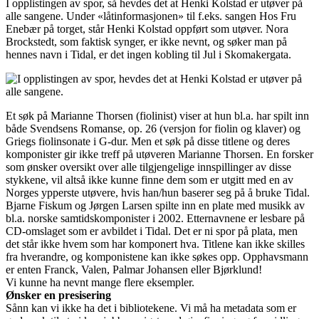
I opplistingen av spor, så hevdes det at Henki Kolstad er utøver på
alle sangene. Under «låtinformasjonen» til f.eks. sangen Hos Fru
Enebær på torget, står Henki Kolstad oppført som utøver. Nora
Brockstedt, som faktisk synger, er ikke nevnt, og søker man på
hennes navn i Tidal, er det ingen kobling til Jul i Skomakergata.
Et søk på Marianne Thorsen (fiolinist) viser at hun bl.a. har spilt inn
både Svendsens Romanse, op. 26 (versjon for fiolin og klaver) og
Griegs fiolinsonate i G-dur. Men et søk på disse titlene og deres
komponister gir ikke treff på utøveren Marianne Thorsen. En forsker
som ønsker oversikt over alle tilgjengelige innspillinger av disse
stykkene, vil altså ikke kunne finne dem som er utgitt med en av
Norges ypperste utøvere, hvis han/hun baserer seg på å bruke Tidal.
Bjarne Fiskum og Jørgen Larsen spilte inn en plate med musikk av
bl.a. norske samtidskomponister i 2002. Etternavnene er lesbare på
CD-omslaget som er avbildet i Tidal. Det er ni spor på plata, men
det står ikke hvem som har komponert hva. Titlene kan ikke skilles
fra hverandre, og komponistene kan ikke søkes opp. Opphavsmann
er enten Franck, Valen, Palmar Johansen eller Bjørklund!
Vi kunne ha nevnt mange flere eksempler.
Ønsker en presisering
Sånn kan vi ikke ha det i bibliotekene. Vi må ha metadata som er