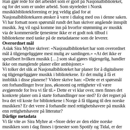
Han gjør rede for det arbeidet som er gjort på Nasjonalbiblioteket,
og for det som er under arbeid. Som styreleder i Norsk
musikkbibliotekforening er jeg veldig glad for at
Nasjonalbibliotekaren ønsker å være i dialog med oss i denne saken.
Vi har fortsatt noen spørsmål rundt det han skriver angående innspilt
musikk. Jeg vil også komme inn på hvorfor strømming av musikk
via de kommersielle tjenestene ikke er et godt nok tilbud i
bibliotekene med tanke på de metadataene som de leverer.
Overordnet mål
Aslak Sira Myhre skriver: «Nasjonalbiblioteket har som overordnet
mål å tilgjengeliggjøre mest mulig av samlingen.» «At det ikke er
spesifisert hvilken musikk […] som skal gjøres tilgjengelig, handler
ikke om manglende planer eller ambisjoner.»
Vi tolker det slik at Nasjonalbiblioteket har planer for å digitalisere
og tilgjengeliggjøre musikk i bibliotekene. Er det mulig å få et
innblikk i disse planene? Videre skrive han: «Dette er et spørsmål
om forhandlinger hvor juss, økonomi og rettigheter vil være
avgjørende for hva vi får til.» Dette er vi klar over, men finnes det
konkrete planer om å starte forhandlinger noe sted? Er det regnet på
hva det vil koste for bibliotekene i Norge å få tilgang til den norske
musikken? Er det verre å forhandle med rettighetshavere på musikk
enn rettighetshavere på litteratur?
Dårlige metadata
Vi får vite av Sira Myhre at «Store deler av den eldre norske
musikken som i dag finnes i tjenester som Spotify og Tidal, er der