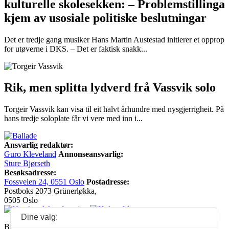
kulturelle skolesekken: – Problemstillinga
kjem av usosiale politiske beslutningar
Det er tredje gang musiker Hans Martin Austestad initierer et opprop
for utøverne i DKS. – Det er faktisk snakk...
Rik, men splitta lydverd frå Vassvik solo
Torgeir Vassvik kan visa til eit halvt århundre med nysgjerrigheit. På
hans tredje soloplate får vi vere med inn i...
Ansvarlig redaktør:
Guro Kleveland
Annonseansvarlig:
Sture Bjørseth
Besøksadresse:
Fossveien 24, 0551 Oslo
Postadresse:
Postboks 2073 Grünerløkka,
0505 Oslo
Dine valg:
Ballade mottar tilskudd fra Norsk kulturråd, i tillegg til økonomisk