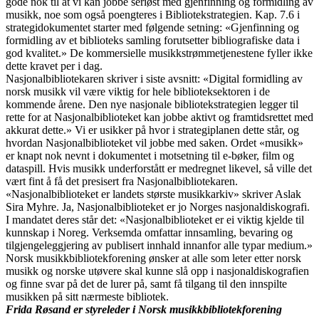
gode nok til at vi kan jobbe seriøst med gjenfinning og formidling av
musikk, noe som også poengteres i Bibliotekstrategien. Kap. 7.6 i
strategidokumentet starter med følgende setning: «Gjenfinning og
formidling av et biblioteks samling forutsetter bibliografiske data i
god kvalitet.» De kommersielle musikkstrømmetjenestene fyller ikke
dette kravet per i dag.
Nasjonalbibliotekaren skriver i siste avsnitt: «Digital formidling av
norsk musikk vil være viktig for hele biblioteksektoren i de
kommende årene. Den nye nasjonale bibliotekstrategien legger til
rette for at Nasjonalbiblioteket kan jobbe aktivt og framtidsrettet med
akkurat dette.» Vi er usikker på hvor i strategiplanen dette står, og
hvordan Nasjonalbiblioteket vil jobbe med saken. Ordet «musikk»
er knapt nok nevnt i dokumentet i motsetning til e-bøker, film og
dataspill. Hvis musikk underforstått er medregnet likevel, så ville det
vært fint å få det presisert fra Nasjonalbibliotekaren.
«Nasjonalbiblioteket er landets største musikkarkiv» skriver Aslak
Sira Myhre. Ja, Nasjonalbiblioteket er jo Norges nasjonaldiskografi.
I mandatet deres står det: «Nasjonalbiblioteket er ei viktig kjelde til
kunnskap i Noreg. Verksemda omfattar innsamling, bevaring og
tilgjengeleggjering av publisert innhald innanfor alle typar medium.»
Norsk musikkbibliotekforening ønsker at alle som leter etter norsk
musikk og norske utøvere skal kunne slå opp i nasjonaldiskografien
og finne svar på det de lurer på, samt få tilgang til den innspilte
musikken på sitt nærmeste bibliotek.
Frida Røsand er s
tyreleder i Norsk musikkbibliotekforening