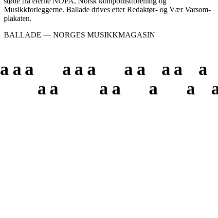
støtte fra eierne NOPA, Norsk komponistforening og
Musikkforleggerne. Ballade drives etter Redaktør- og Vær Varsom-
plakaten.
BALLADE — NORGES MUSIKKMAGASIN
a
a
a
a
a
a
a
a
a
a
a
a
a
a
a
a
a