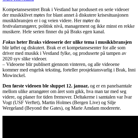
Kompetansesentret Brak i Vestland har produsert en serie videoer
der musikklivet møtes for blant annet å diskutere krisesituasjonen
musikkbransjen er i og veien videre. Her møter du
festivalarrangører, politisk nivå, management og ikke minst en rekke
musikere. Hele serien finner du på Braks egen kanal.
Fokus
heter Braks videoserie der ulike tema i musikkbransjen
blir løftet og diskutert. Brak er et kompetansesenter for alle som
driver med musikk i Vestland fylke, og produserte på tampen av
2020 syv slike videoer.
– Videoene blir publisert gjennom vinteren, og alle videoene
kommer med engelsk teksting, forteller prosjektansvarlig i Brak, Inni
Mowinckel.
Den første videoen ble sluppet 12. januar,
og er en panelsamtale
mellom ulike arrangører om året som gikk, hva man tar med seg
videre, og planer for tiden fremover. Deltakerne i samtalen var Ivar
Vogt (USF Verftet), Martin Holmes (Bergen Live) og Silje
Wergeland (Beyond the Gates), og Marie Amdam modererte.