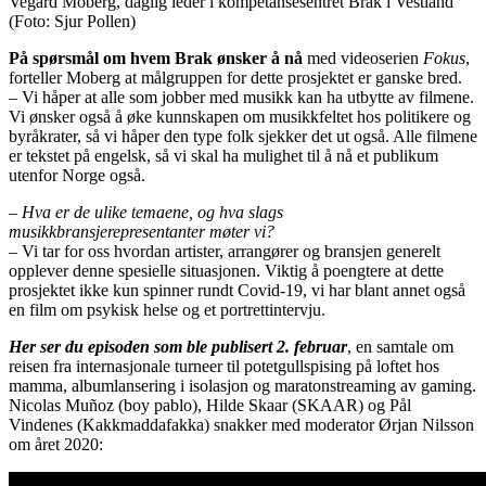
Vegard Moberg, daglig leder i kompetansesentret Brak i Vestland
(Foto: Sjur Pollen)
På spørsmål om hvem Brak ønsker å nå
med videoserien
Fokus
,
forteller Moberg at målgruppen for dette prosjektet er ganske bred.
– Vi håper at alle som jobber med musikk kan ha utbytte av filmene.
Vi ønsker også å øke kunnskapen om musikkfeltet hos politikere og
byråkrater, så vi håper den type folk sjekker det ut også. Alle filmene
er tekstet på engelsk, så vi skal ha mulighet til å nå et publikum
utenfor Norge også.
– Hva er de ulike temaene, og hva slags
musikkbransjerepresentanter møter vi?
– Vi tar for oss hvordan artister, arrangører og bransjen generelt
opplever denne spesielle situasjonen. Viktig å poengtere at dette
prosjektet ikke kun spinner rundt Covid-19, vi har blant annet også
en film om psykisk helse og et portrettintervju.
Her ser du episoden som ble publisert 2. februar
, en samtale om
reisen fra internasjonale turneer til potetgullspising på loftet hos
mamma, albumlansering i isolasjon og maratonstreaming av gaming.
Nicolas Muñoz (boy pablo), Hilde Skaar (SKAAR) og Pål
Vindenes (Kakkmaddafakka) snakker med moderator Ørjan Nilsson
om året 2020: