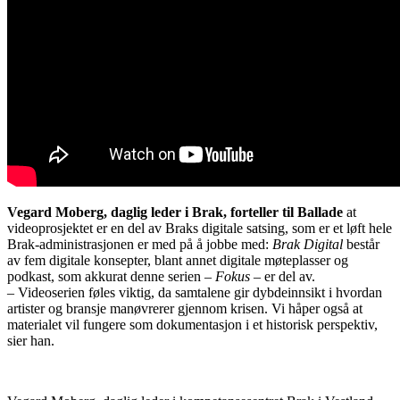
Vegard Moberg, daglig leder i Brak, forteller til Ballade
at
videoprosjektet er en del av Braks digitale satsing, som er et løft hele
Brak-administrasjonen er med på å jobbe med:
Brak Digital
består
av fem digitale konsepter, blant annet digitale møteplasser og
podkast, som akkurat denne serien –
Fokus
– er del av.
– Videoserien føles viktig, da samtalene gir dybdeinnsikt i hvordan
artister og bransje manøvrerer gjennom krisen. Vi håper også at
materialet vil fungere som dokumentasjon i et historisk perspektiv,
sier han.