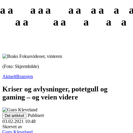
a
a
a
a
a
a
a
a
a
a
a
a
a
a
a
a
a
(Foto: Skjermbilde)
Aktuelt
Bransjen
Kriser og avlysninger, potetgull og
gaming – og veien videre
Publisert
Del artikkel
03.02.2021 10:48
Skrevet av
Guro Kleveland