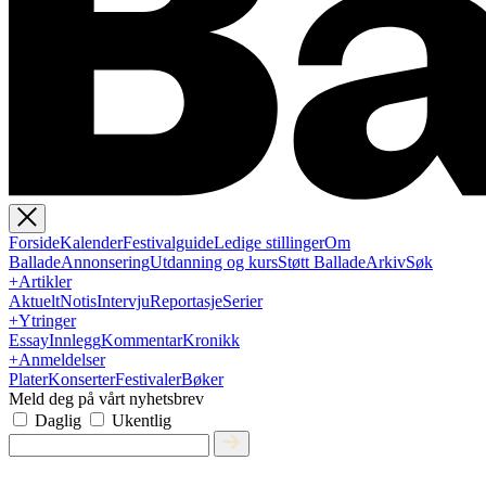
Forside
Kalender
Festivalguide
Ledige stillinger
Om
Ballade
Annonsering
Utdanning og kurs
Støtt Ballade
Arkiv
Søk
+
Artikler
Aktuelt
Notis
Intervju
Reportasje
Serier
+
Ytringer
Essay
Innlegg
Kommentar
Kronikk
+
Anmeldelser
Plater
Konserter
Festivaler
Bøker
Meld deg på vårt nyhetsbrev
Daglig
Ukentlig