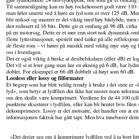
Til sammenligning kan en høy rockekonsert godt være 110-
man føler smerte ved å høre en lyd som er over 125 dB. Men
blir mikset og mastret er det viktig med høy bitdybde, men s
den redusert til 16 bits. Dette gir et omfang på 96 dB, cirka
på en motorsag. Dette er et mer enn stort nok dynamisk omf
fleste lyttesituasjoner, spesielt med tanke på alle refleksjon
de fleste rom – vi hører på musikk med veldig mye støy og 
oss i hverdagen.
Det er også viktig å huske at desibelskalaen (eller dB) er lo
Det vil si at hver gang man har en økning på 6 dB, har lydni
doblet. For eksempel er 66 dB dobbelt så høyt som 60 dB.
Lossless eller lossy og filformater
Et begrep som har blitt veldig trendy å bruke i det siste er «
lyd», som betyr at lydfilen din ikke har mistet noen informa
om den skulle være komprimert. Verdiene for de 44 100 (elle
punktene eksisterer i lydfilen, eller kan bli hentet hvis filen 
dekomprimeres. Lossy er det motsatte, det handler om at en
informasjonen faktisk har gått tapt. Men hva innebærer dett
Det dreier seg om å komprimere lydfilen ved å ta bort litt