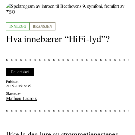
INNLEGG
BRANSJEN
Hva innebærer “HiFi-lyd”?
Del artikkel
Publisert
21.05.2015 09:35
Skrevet av
Mathieu Lacroix
Ikke la deg lure av strømmetjenestenes