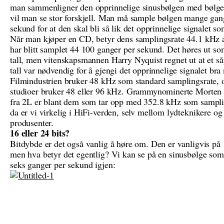
man sammenligner den opprinnelige sinusbølgen med bølge
vil man se stor forskjell. Man må sample bølgen mange gan
sekund for at den skal bli så lik det opprinnelige signalet s
Når man kjøper en CD, betyr dens samplingsrate 44.1 kHz 
har blitt samplet 44 100 ganger per sekund. Det høres ut so
tall, men vitenskapsmannen Harry Nyquist regnet ut at et så
tall var nødvendig for å gjengi det opprinnelige signalet bra
Filmindustrien bruker 48 kHz som standard samplingsrate,
studioer bruker 48 eller 96 kHz. Grammynominerte Morten
fra 2L er blant dem som tar opp med 352.8 kHz som sampli
da er vi virkelig i HiFi-verden, selv mellom lydteknikere og
produsenter.
16 eller 24 bits?
Bitdybde er det også vanlig å høre om. Den er vanligvis på 
men hva betyr det egentlig? Vi kan se på en sinusbølge som
seks ganger per sekund igjen: