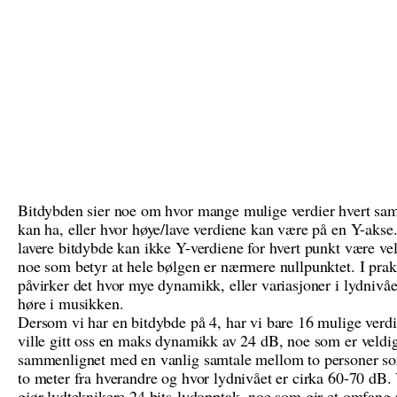
Bitdybden sier noe om hvor mange mulige verdier hvert sam
kan ha, eller hvor høye/lave verdiene kan være på en Y-aks
lavere bitdybde kan ikke Y-verdiene for hvert punkt være ve
noe som betyr at hele bølgen er nærmere nullpunktet. I prak
påvirker det hvor mye dynamikk, eller variasjoner i lydnivå
høre i musikken.
Dersom vi har en bitdybde på 4, har vi bare 16 mulige verdi
ville gitt oss en maks dynamikk av 24 dB, noe som er veldig 
sammenlignet med en vanlig samtale mellom to personer so
to meter fra hverandre og hvor lydnivået er cirka 60-70 dB.
gjør lydteknikere 24 bits-lydopptak, noe som gir et omfang