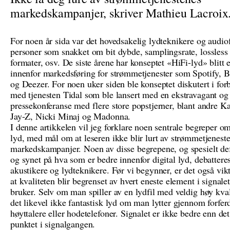
markedskampanjer, skriver Mathieu Lacroix
For noen år sida var det hovedsakelig lydteknikere og audiof
personer som snakket om bit dybde, samplingsrate, lossless
formater, osv. De siste årene har konseptet «HiFi-lyd» blitt e
innenfor markedsføring for strømmetjenester som Spotify, 
og Deezer. For noen uker siden ble konseptet diskutert i for
med tjenesten Tidal som ble lansert med en ekstravagant og
pressekonferanse med flere store popstjerner, blant andre K
Jay-Z, Nicki Minaj og Madonna.
I denne artikkelen vil jeg forklare noen sentrale begreper om
lyd, med mål om at leseren ikke blir lurt av strømmetjenest
markedskampanjer. Noen av disse begrepene, og spesielt de
og synet på hva som er bedre innenfor digital lyd, debattere
akustikere og lydteknikere. Før vi begynner, er det også vik
at kvaliteten blir begrenset av hvert eneste element i signal
bruker. Selv om man spiller av en lydfil med veldig høy kvali
det likevel ikke fantastisk lyd om man lytter gjennom forfer
høyttalere eller hodetelefoner. Signalet er ikke bedre enn de
punktet i signalgangen.