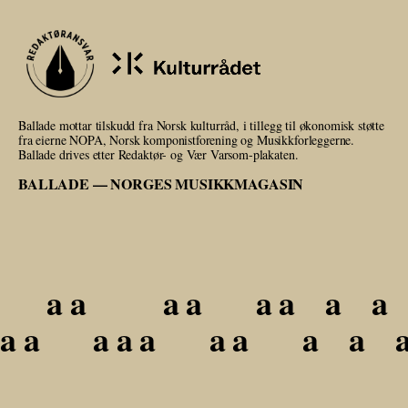
Ballade mottar tilskudd fra Norsk kulturråd, i tillegg til økonomisk støtte
fra eierne NOPA, Norsk komponistforening og Musikkforleggerne.
Ballade drives etter Redaktør- og Vær Varsom-plakaten.
BALLADE — NORGES MUSIKKMAGASIN
a
a
a
a
a
a
a
a
a
a
a
a
a
a
a
a
a