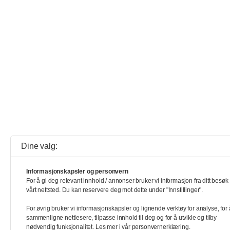
Dine valg:
Informasjonskapsler og personvern
For å gi deg relevant innhold / annonser bruker vi informasjon fra ditt besøk
vårt nettsted. Du kan reservere deg mot dette under "Innstillinger".
For øvrig bruker vi informasjonskapsler og lignende verktøy for analyse, for 
sammenligne nettlesere, tilpasse innhold til deg og for å utvikle og tilby
nødvendig funksjonalitet. Les mer i vår personvernerklæring.