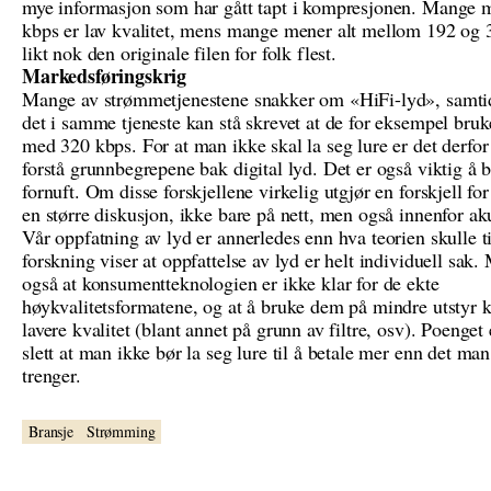
mye informasjon som har gått tapt i kompresjonen. Mange 
kbps er lav kvalitet, mens mange mener alt mellom 192 og 
likt nok den originale filen for folk flest.
Markedsføringskrig
Mange av strømmetjenestene snakker om «HiFi-lyd», samti
det i samme tjeneste kan stå skrevet at de for eksempel br
med 320 kbps. For at man ikke skal la seg lure er det derfor 
forstå grunnbegrepene bak digital lyd. Det er også viktig å 
fornuft. Om disse forskjellene virkelig utgjør en forskjell for 
en større diskusjon, ikke bare på nett, men også innenfor ak
Vår oppfatning av lyd er annerledes enn hva teorien skulle ti
forskning viser at oppfattelse av lyd er helt individuell sak.
også at konsumentteknologien er ikke klar for de ekte
høykvalitetsformatene, og at å bruke dem på mindre utstyr ka
lavere kvalitet (blant annet på grunn av filtre, osv). Poenget 
slett at man ikke bør la seg lure til å betale mer enn det man
trenger.
Bransje
Strømming