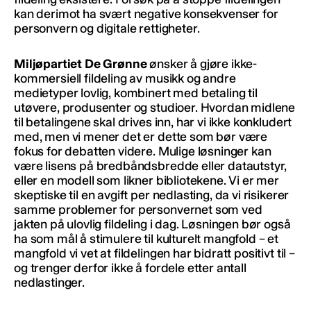
kan derimot ha svært negative konsekvenser for
personvern og digitale rettigheter.
Miljøpartiet De Grønne
ønsker å gjøre ikke-
kommersiell fildeling av musikk og andre
medietyper lovlig, kombinert med betaling til
utøvere, produsenter og studioer. Hvordan midlene
til betalingene skal drives inn, har vi ikke konkludert
med, men vi mener det er dette som bør være
fokus for debatten videre. Mulige løsninger kan
være lisens på bredbåndsbredde eller datautstyr,
eller en modell som likner bibliotekene. Vi er mer
skeptiske til en avgift per nedlasting, da vi risikerer
samme problemer for personvernet som ved
jakten på ulovlig fildeling i dag. Løsningen bør også
ha som mål å stimulere til kulturelt mangfold – et
mangfold vi vet at fildelingen har bidratt positivt til –
og trenger derfor ikke å fordele etter antall
nedlastinger.