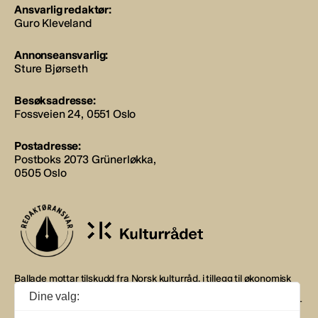
Ansvarlig redaktør:
Guro Kleveland
Annonseansvarlig:
Sture Bjørseth
Besøksadresse:
Fossveien 24, 0551 Oslo
Postadresse:
Postboks 2073 Grünerløkka,
0505 Oslo
Ballade mottar tilskudd fra Norsk kulturråd, i tillegg til økonomisk
støtte fra eierne NOPA, Norsk komponistforening og
Dine valg:
Musikkforleggerne. Ballade drives etter Redaktør- og Vær Varsom-
plakaten.