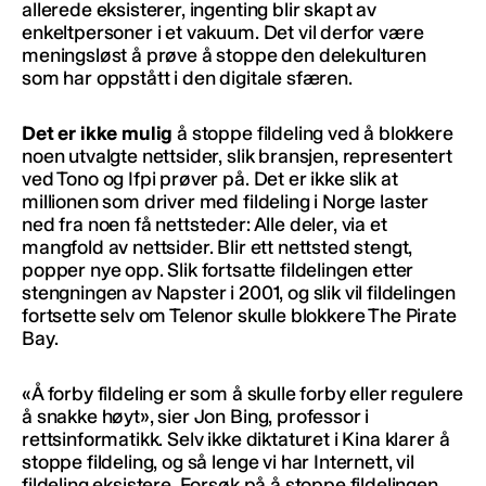
allerede eksisterer, ingenting blir skapt av
enkeltpersoner i et vakuum. Det vil derfor være
meningsløst å prøve å stoppe den delekulturen
som har oppstått i den digitale sfæren.
Det er ikke mulig
å stoppe fildeling ved å blokkere
noen utvalgte nettsider, slik bransjen, representert
ved Tono og Ifpi prøver på. Det er ikke slik at
millionen som driver med fildeling i Norge laster
ned fra noen få nettsteder: Alle deler, via et
mangfold av nettsider. Blir ett nettsted stengt,
popper nye opp. Slik fortsatte fildelingen etter
stengningen av Napster i 2001, og slik vil fildelingen
fortsette selv om Telenor skulle blokkere The Pirate
Bay.
«Å forby fildeling er som å skulle forby eller regulere
å snakke høyt», sier Jon Bing, professor i
rettsinformatikk. Selv ikke diktaturet i Kina klarer å
stoppe fildeling, og så lenge vi har Internett, vil
fildeling eksistere. Forsøk på å stoppe fildelingen