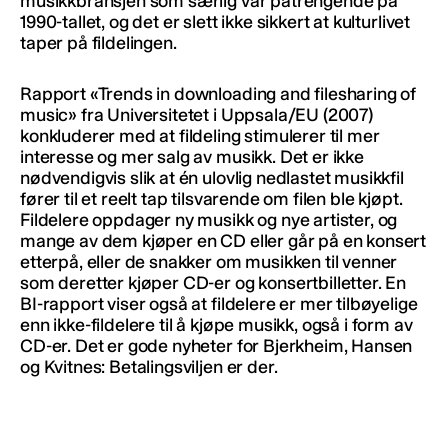
musikkbransjen som særlig var påtrengende på
1990-tallet, og det er slett ikke sikkert at kulturlivet
taper på fildelingen.
Rapport «Trends in downloading and filesharing of
music» fra Universitetet i Uppsala/EU (2007)
konkluderer med at fildeling stimulerer til mer
interesse og mer salg av musikk. Det er ikke
nødvendigvis slik at én ulovlig nedlastet musikkfil
fører til et reelt tap tilsvarende om filen ble kjøpt.
Fildelere oppdager ny musikk og nye artister, og
mange av dem kjøper en CD eller går på en konsert
etterpå, eller de snakker om musikken til venner
som deretter kjøper CD-er og konsertbilletter. En
BI-rapport viser også at fildelere er mer tilbøyelige
enn ikke-fildelere til å kjøpe musikk, også i form av
CD-er. Det er gode nyheter for Bjerkheim, Hansen
og Kvitnes: Betalingsviljen er der.