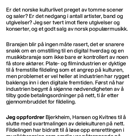
Er det norske kulturlivet preget av tomme scener
og saler? Er det nedgang i antall artister, band og
utgivelser? Jeg ser tvert imot flere utgivelser og
konserter, og et godt salg av norsk populærmusikk.
Bransjen blir på ingen måte rasert, det er snarere
snakk om en omstilling til en digital hverdag og en
musikkbransje som ikke bare er kontrollert av noen
få store aktører. Plate- og filmindustrien er dyktige
til å fremstille fildeling som et angrep på kulturen,
men problemet er vel heller at industrien har rygget
baklengs inn i den digitale fremtiden. Først nå har
industrien begynt å skjønne nødvendigheten av å
tilby gode betalingsordninger på nett, ti år etter
gjennombruddet for fildeling.
Jeg oppfordrer
Bjerkheim, Hansen og Kvitnes til å
slutte med svartmalingen av delekulturen på nett.
Fildelingen har bidratt til å løse opp ensrettingen i