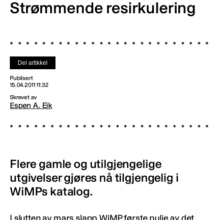
Strømmende resirkulering
Del artikkel
Publisert
15.04.2011 11:32
Skrevet av
Espen A. Eik
Flere gamle og utilgjengelige
utgivelser gjøres nå tilgjengelig i
WiMPs katalog.
I slutten av mars slapp WiMP
første pulje av det