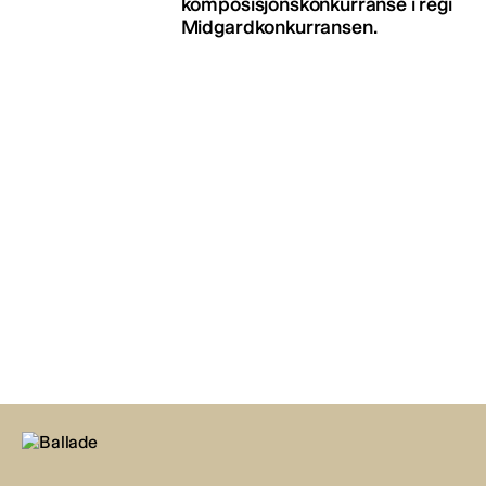
komposisjonskonkurranse i regi
Midgardkonkurransen.