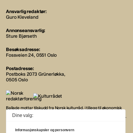
Ansvarlig redaktør:
Guro Kleveland
Annonseansvarlig:
Sture Bjørseth
Besøksadresse:
Fossveien 24, 0551 Oslo
Postadresse:
Postboks 2073 Grünerløkka,
0505 Oslo
Ballade mottar tilskudd fra Norsk kulturråd, i tillegg til økonomisk
støtte fra eierne NOPA, Norsk komponistforening og
Dine valg:
Musikkforleggerne. Ballade drives etter Redaktør- og Vær Varsom-
plakaten.
Informasjonskapsler og personvern
BALLADE — NORGES MUSIKKMAGASIN