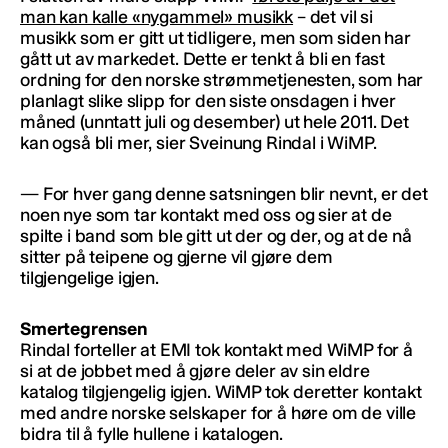
man kan kalle «nygammel» musikk
– det vil si
musikk som er gitt ut tidligere, men som siden har
gått ut av markedet. Dette er tenkt å bli en fast
ordning for den norske strømmetjenesten, som har
planlagt slike slipp for den siste onsdagen i hver
måned (unntatt juli og desember) ut hele 2011. Det
kan også bli mer, sier Sveinung Rindal i WiMP.
— For hver gang denne satsningen blir nevnt, er det
noen nye som tar kontakt med oss og sier at de
spilte i band som ble gitt ut der og der, og at de nå
sitter på teipene og gjerne vil gjøre dem
tilgjengelige igjen.
Smertegrensen
Rindal forteller at EMI tok kontakt med WiMP for å
si at de jobbet med å gjøre deler av sin eldre
katalog tilgjengelig igjen. WiMP tok deretter kontakt
med andre norske selskaper for å høre om de ville
bidra til å fylle hullene i katalogen.