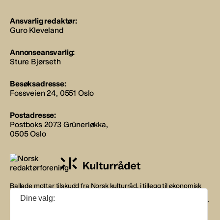
Ansvarlig redaktør:
Guro Kleveland
Annonseansvarlig:
Sture Bjørseth
Besøksadresse:
Fossveien 24, 0551 Oslo
Postadresse:
Postboks 2073 Grünerløkka,
0505 Oslo
Ballade mottar tilskudd fra Norsk kulturråd, i tillegg til økonomisk
støtte fra eierne NOPA, Norsk komponistforening og
Dine valg:
Musikkforleggerne. Ballade drives etter Redaktør- og Vær Varsom-
plakaten.