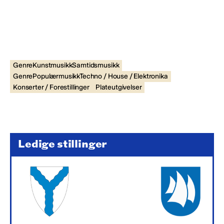
GenreKunstmusikkSamtidsmusikk
GenrePopulærmusikkTechno / House / Elektronika
Konserter / Forestillinger
Plateutgivelser
Ledige stillinger