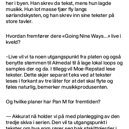
her i byen. Han skrev da tekst, mens hun lagde
musikk. Hun lot masse fjær fly langs
sørlandskysten, og han skrev inn sine tekster på
store tavler.
Hvordan fremfører dere «Going Nine Ways…» live i
kveld?
–Live vil vi ta noen utgangspunkt fra platen og også
benytte stemmen til Almedal til å lage lokal loops og
samples der og da. I tillegg vil Moe-Repstad lese
tekster. Dette skjer separat f.eks ved at tekster
leses i forkant av tre låter for at det skal flyte og
føles naturlig, bemerker musikkprodusenten.
Og hvilke planer har Pan M for fremtiden?
— Akkurat nå holder vi på med planlegging av den
tredje skiva i serien. Den vil ta utgangspunkt i
tekster om hva som rører seg bak stakittgjerder i