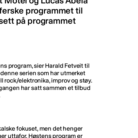
at Motel og Lucas Abela
t ferske programmet til
 sett på programmet
ns program, sier Harald Fetveit til
til denne serien som har utmerket
 rock/elektronika, improv og støy.
gangen har satt sammen et tilbud
.
ikalske fokuset, men det henger
er uttafor. Høstens program er