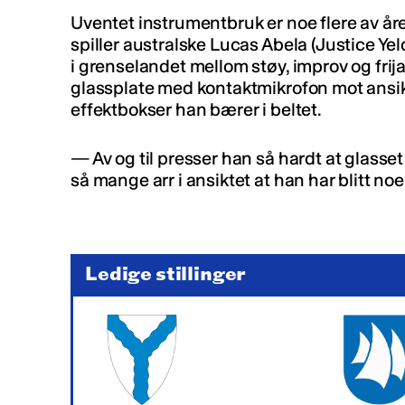
Uventet instrumentbruk er noe flere av årets
spiller australske Lucas Abela (Justice Ye
i grenselandet mellom støy, improv og frija
glassplate med kontaktmikrofon mot ansik
effektbokser han bærer i beltet.
— Av og til presser han så hardt at glasse
så mange arr i ansiktet at han har blitt noe 
Ledige stillinger