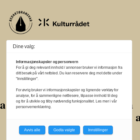
Ballade mottar tilskudd fra Norsk kulturråd, i tillegg til økonomisk støtte
Dine valg:
fra eierne NOPA, Norsk komponistforening og Musikkforleggerne.
Ballade drives etter Redaktør- og Vær Varsom-plakaten.
Informasjonskapsler og personvern
BALLADE — NORGES MUSIKKMAGASIN
For å gi deg relevant innhold / annonser bruker vi informasjon fra
ditt besøk på vårt nettsted. Du kan reservere deg mot dette under
"Innstillinger".
For øvrig bruker vi informasjonskapsler og lignende verktøy for
analyse, for å sammenligne nettlesere, tilpasse innhold til deg
a
a
a
a
a
a
a
og for å utvikle og tilby nødvendig funksjonalitet. Les mer i vår
personvernerklæring.
a
a
a
a
a
a
a
a
a
a
Avvis alle
Godta valgte
Innstillinger