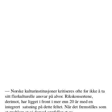
— Norske kulturinstitusjoner kritiseres ofte for ikke å ta
sitt flerkulturelle ansvar på alvor. Rikskonsertene,
derimot, har ligget i front i mer enn 20 år med en
integrert satsning på dette feltet. Når det fremstilles som
et problem at vi derved oppfyller et av