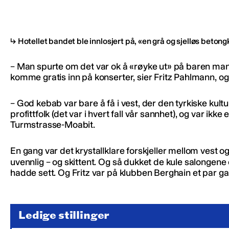
Hotellet bandet ble innlosjert på, «en grå og sjelløs betong
– Man spurte om det var ok å «røyke ut» på baren man 
komme gratis inn på konserter, sier Fritz Pahlmann, og 
– God kebab var bare å få i vest, der den tyrkiske kult
profittfolk (det var i hvert fall vår sannhet), og var i
Turmstrasse-Moabit.
En gang var det krystallklare forskjeller mellom vest og 
uvennlig – og skittent. Og så dukket de kule salongene 
hadde sett. Og Fritz var på klubben Berghain et par ga
Ledige stillinger