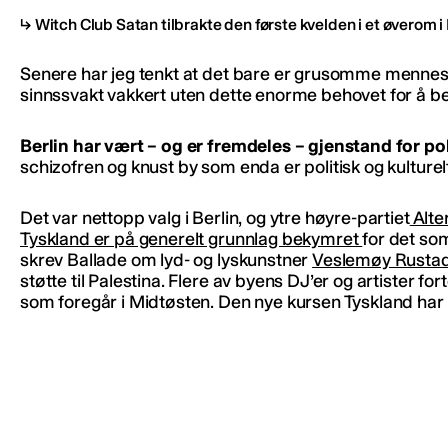
Witch Club Satan tilbrakte den første kvelden i et øverom i 
Senere har jeg tenkt at det bare er grusomme mennesk
sinnssvakt vakkert uten dette enorme behovet for å b
Berlin har vært – og er fremdeles – gjenstand for po
schizofren og knust by som enda er politisk og kulturel
Det var nettopp valg i Berlin, og ytre høyre-partiet
Alte
Tyskland er på generelt grunnlag bekymret
for det so
skrev Ballade om lyd- og lyskunstner
Veslemøy Rustad 
støtte til Palestina. Flere av byens DJ’er og artister f
som foregår i Midtøsten. Den nye kursen Tyskland har 