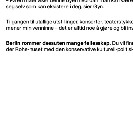
– På en måte viser denne byen hvordan man kan være 
seg selv som kan eksistere i deg, sier Gyn.
Tilgangen til utallige utstillinger, konserter, teaterstykk
mener min venninne – det er alltid noe å gjøre og bli ins
Berlin rommer dessuten mange fellesskap.
Du vil fi
der Rohe-huset med den konservative kulturell-politis