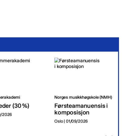
erakademi
Norges musikkhøgskole (NMH)
Tr
eder (30 %)
Førsteamanuensis i
Da
komposisjon
09/2026
Tr
Oslo | 01/09/2026