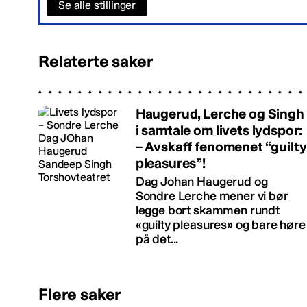
Se alle stillinger
Relaterte saker
Haugerud, Lerche og Singh
i samtale om livets lydspor:
– Avskaff fenomenet “guilty
pleasures”!
Dag Johan Haugerud og
Sondre Lerche mener vi bør
legge bort skammen rundt
«guilty pleasures» og bare høre
på det...
Flere saker