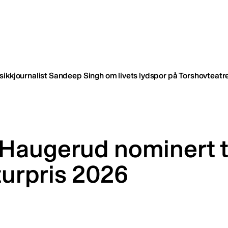
ikkjournalist Sandeep Singh om livets lydspor på Torshovteatret
Haugerud nominert ti
aturpris 2026