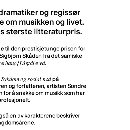
 dramatiker og regissør
 om musikken og livet.
 største litteraturpris.
te
til den prestisjetunge prisen for
Sigbjørn Skåden fra det samiske
terhaug
Láŋtdievvá
/
.
Sykdom og sosial nød
e
på
ren og forfatteren, artisten Sondre
h for å snakke om musikk som har
profesjonelt.
 også en av karakterene beskriver
 ungdomsårene.