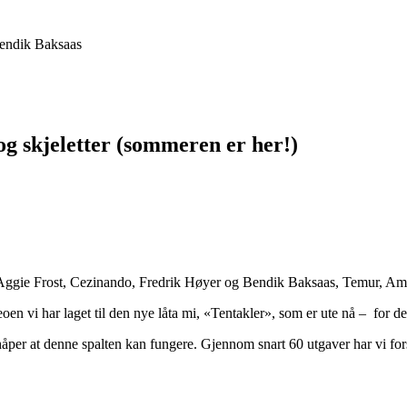
og skjeletter (sommeren er her!)
e fra Aggie Frost, Cezinando, Fredrik Høyer og Bendik Baksaas, Temur
n vi har laget til den nye låta mi, «Tentakler», som er ute nå – for de
håper at denne spalten kan fungere. Gjennom snart 60 utgaver har vi fors