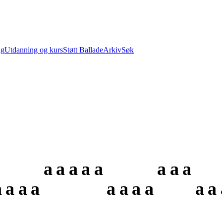
ng
Utdanning og kurs
Støtt Ballade
Arkiv
Søk
a
a
a
a
a
a
a
a
a
a
a
a
a
a
a
a
a
a