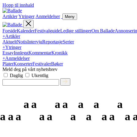
Hopp til innhald
Artikler
Ytringer
Anmeldelser
Meny
Forside
Kalender
Festivalguide
Ledige stillinger
Om Ballade
Annonseri
+
Artikler
Aktuelt
Notis
Intervju
Reportasje
Serier
+
Ytringer
Essay
Innlegg
Kommentar
Kronikk
+
Anmeldelser
Plater
Konserter
Festivaler
Bøker
Meld deg på vårt nyhetsbrev
Daglig
Ukentlig
a
a
a
a
a
a
a
a
a
a
a
a
a
a
a
a
a