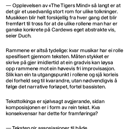
— Opplevelsen av «The Tigers Mind» så langt er at
det gir et usedvanlig stort rom for ulike tolkninger.
Musikken blir helt forskjellig fra hver gang det blir
fremført til tross for at de ulike rollene man har er
ganske konkrete på Cardews eget abstrakte vis,
seier Duch.
Rammene er altså tydelige: kvar musikar har ei rolle
spesifisert gjennom teksten. Måten stykket er
skrive på gjer imidlertid at ein gradvis kan løysa
opp rammene mot ein høvevis fri improvisasjon.
Slik kan ein ta utgangspunkt i rollene og sjå korleis
dei forheld seg til kvarandre, utan nødvendigvis å
følge det narrative forløpet, fortel bassisten.
Teksttolkinga er sjølvsagt avgjerande, sidan
komposisjonen er i form av rein tekst. Kva
konsekvensar har dette for framføringa?
— Teksten gir assosiasjoner til både