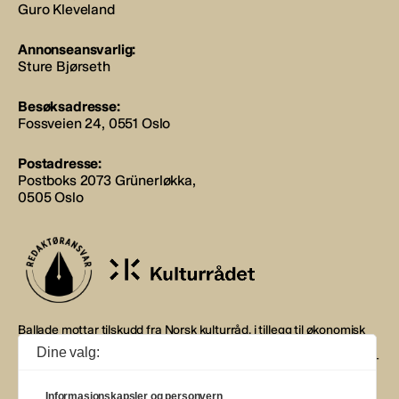
Guro Kleveland
Annonseansvarlig:
Sture Bjørseth
Besøksadresse:
Fossveien 24, 0551 Oslo
Postadresse:
Postboks 2073 Grünerløkka,
0505 Oslo
Ballade mottar tilskudd fra Norsk kulturråd, i tillegg til økonomisk
støtte fra eierne NOPA, Norsk komponistforening og
Dine valg:
Musikkforleggerne. Ballade drives etter Redaktør- og Vær Varsom-
plakaten.
Informasjonskapsler og personvern