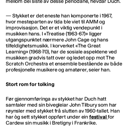
mellom dei siste av desse periodane, hevdar Duch.
— Stykket er det eneste han komponerte i 1967,
hvor mesteparten av tida ble viet til AMM og
improvisasjon. Det er et viktig vendepunkt i
musikken hans. I «Treatise (1963-67)» ligger
utgangspunktet nærmere John Cage og hans
tilfeldighetsmusikk. I korverket «The Great
Learning» (1968-70), har de sosiale aspektene ved
musikken gradvis tatt over og ledet opp mot The
Scratch Orchestra et ensemble bestående av både
profesjonelle musikere og amatører, seier han.
Stort rom for tolking
Før gjennomføringa av stykket har Duch hatt
samtaler med sin bivegleiar John Tilbury som har
røynsler med stykket frå slutten av 1960-tallet. Han
har òg sett stykket oppført under ein
festival
for
Cardew sin musikk i Bretigny i Frankrike.