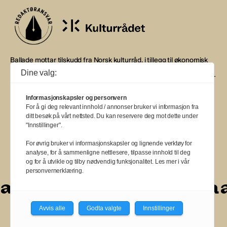
Ballade mottar tilskudd fra Norsk kulturråd, i tillegg til økonomisk
støtte fra eierne NOPA, Norsk komponistforening og
Dine valg:
Musikkforleggerne. Ballade drives etter Redaktør- og Vær Varsom-
plakaten.
Informasjonskapsler og personvern
BALLADE — NORGES MUSIKKMAGASIN
For å gi deg relevant innhold / annonser bruker vi informasjon fra
ditt besøk på vårt nettsted. Du kan reservere deg mot dette under
"Innstillinger".
For øvrig bruker vi informasjonskapsler og lignende verktøy for
analyse, for å sammenligne nettlesere, tilpasse innhold til deg
a
a
a
a
a
a
a
a
a
og for å utvikle og tilby nødvendig funksjonalitet. Les mer i vår
personvernerklæring.
a
a
a
a
a
a
a
a
Avvis alle
Godta valgte
Innstillinger