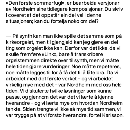
«Den første sommerfugl», er bearbeida versjonar
av Nordheim sine tidlegare komposisjonar. Du skriv
i coveret at det oppstår ein del val i denne
situasjonen; kan du fortelja noko om dei?
— På synth kan man ikke spille det samme som på
kirkeorgelet, men til gjengjeld kan jeg gjøre en del
ting som orgelet ikke kan. Derfor var det ikke, da vi
skulle fremføre «Link», bare å transkribere
orgelstemmen direkte over til synth, men vi måtte
hele tiden gjøre vurderinger. Noe måtte repeteres,
noe måtte legges til for å få det til å låte bra. Da vi
arbeidet med det første verket – og vi arbeidet
virkelig mye med det – var Nordheim med oss hele
tiden. Vi diskuterte hvilke løsninger som kunne
passe, og gjennom det var det vi lærte å kjenne
hverandre – og vi lærte mye om hvordan Nordheim
tenkte. Siden trengte vi ikke så mye tid sammen, vi
var trygge på at vi forsto hverandre, fortel Karlsson.