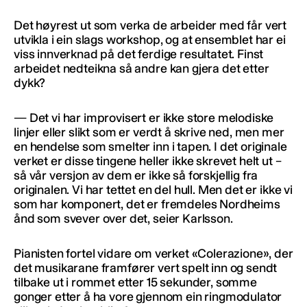
Det høyrest ut som verka de arbeider med får vert
utvikla i ein slags workshop, og at ensemblet har ei
viss innverknad på det ferdige resultatet. Finst
arbeidet nedteikna så andre kan gjera det etter
dykk?
— Det vi har improvisert er ikke store melodiske
linjer eller slikt som er verdt å skrive ned, men mer
en hendelse som smelter inn i tapen. I det originale
verket er disse tingene heller ikke skrevet helt ut –
så vår versjon av dem er ikke så forskjellig fra
originalen. Vi har tettet en del hull. Men det er ikke vi
som har komponert, det er fremdeles Nordheims
ånd som svever over det, seier Karlsson.
Pianisten fortel vidare om verket «Colerazione», der
det musikarane framfører vert spelt inn og sendt
tilbake ut i rommet etter 15 sekunder, somme
gonger etter å ha vore gjennom ein ringmodulator