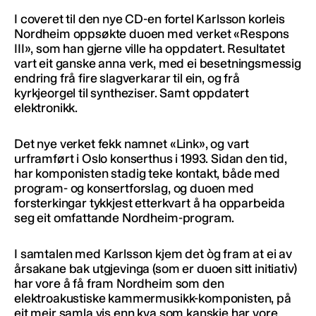
I coveret til den nye CD-en fortel Karlsson korleis
Nordheim oppsøkte duoen med verket «Respons
III», som han gjerne ville ha oppdatert. Resultatet
vart eit ganske anna verk, med ei besetningsmessig
endring frå fire slagverkarar til ein, og frå
kyrkjeorgel til syntheziser. Samt oppdatert
elektronikk.
Det nye verket fekk namnet «Link», og vart
urframført i Oslo konserthus i 1993. Sidan den tid,
har komponisten stadig teke kontakt, både med
program- og konsertforslag, og duoen med
forsterkingar tykkjest etterkvart å ha opparbeida
seg eit omfattande Nordheim-program.
I samtalen med Karlsson kjem det òg fram at ei av
årsakane bak utgjevinga (som er duoen sitt initiativ)
har vore å få fram Nordheim som den
elektroakustiske kammermusikk-komponisten, på
eit meir samla vis enn kva som kanskje har vore