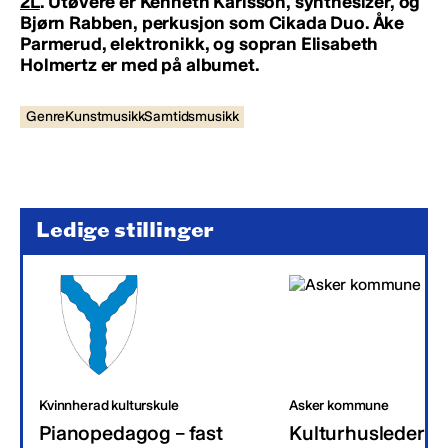
2L
. Utøvere er Kenneth Karlsson, synthesizer, og
Bjørn Rabben, perkusjon som Cikada Duo. Åke
Parmerud, elektronikk, og sopran Elisabeth
Holmertz er med på albumet.
GenreKunstmusikkSamtidsmusikk
Ledige stillinger
Kvinnherad kulturskule
Asker kommune
Pianopedagog – fast
Kulturhusleder