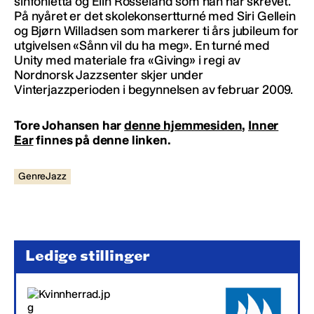
sinfonietta og Elin Rosseland som han har skrevet.
På nyåret er det skolekonsertturné med Siri Gellein
og Bjørn Willadsen som markerer ti års jubileum for
utgivelsen «Sånn vil du ha meg». En turné med
Unity med materiale fra «Giving» i regi av
Nordnorsk Jazzsenter skjer under
Vinterjazzperioden i begynnelsen av februar 2009.
Tore Johansen har
denne hjemmesiden
,
Inner
Ear
finnes på denne linken.
GenreJazz
Ledige stillinger