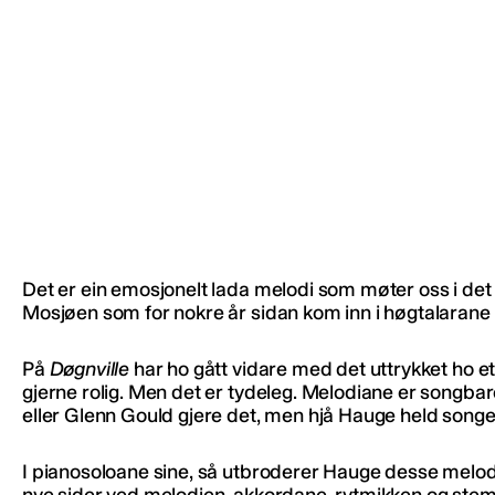
Det er ein emosjonelt lada melodi som møter oss i det 
Mosjøen som for nokre år sidan kom inn i høgtalarane 
På
Døgnville
har ho gått vidare med det uttrykket ho 
gjerne rolig. Men det er tydeleg. Melodiane er songbar
eller Glenn Gould gjere det, men hjå Hauge held songen
I pianosoloane sine, så utbroderer Hauge desse melodia
nye sider ved melodien, akkordane, rytmikken og stemni