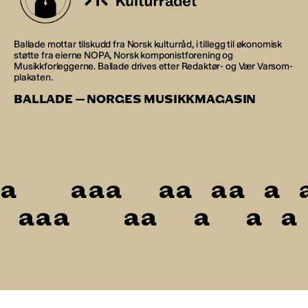
Ballade mottar tilskudd fra Norsk kulturråd, i tillegg til økonomisk
støtte fra eierne NOPA, Norsk komponistforening og
Musikkforleggerne. Ballade drives etter Redaktør- og Vær Varsom-
plakaten.
BALLADE — NORGES MUSIKKMAGASIN
a
a
a
a
a
a
a
a
a
a
a
a
a
a
a
a
a