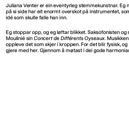
Juliana Venter er ein eventyrleg stemmekunstnar. Eg m
på si side har eit enormt overskot på instrumentet, so
idé som skulle falle han inn.
Eg stoppar opp, og eg løftar blikket. Saksofonisten o
Moulinié sin
Concert de Différents Oyseaux
. Musikken 
oppleve det som skjer i kroppen. For det blir fysisk, o
gjere med her. Gjennom å møtast i dei gode harmoniane, el