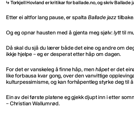
Torkjell Hovland er kritikar for ballade.no, og skriv Ballade
Etter ei altfor lang pause, er spalta
Ballade jazz
tilbake
Og eg opnar hausten med å gjenta meg sjølv:
lytt
til m
Då skal du sjå du lærer både det eine og andre om deg
ikkje hjelpe – eg er desperat etter håp om dagen.
For det er vanskeleg å finne håp, men
håpet
er det eina
like forbausa kvar gong, over den vanvittige oppleving
kulturpessimisme, og kan forhåpentleg styrke deg til å 
Ein av dei første platene eg gjekk djupt inn i etter som
– Christian Wallumrød.