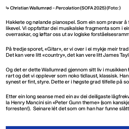
Christian Wallumrød –
Percolation
(SOFA 2025)
(Foto: )
Hakkete og nølande pianospel. Som ein som prøvar å fo
likevel. Vi oppfattar dei musikalske fragmenta som i e
overraskar, og løftar oss ut av logiske forståelsesram
På tredje sporet, «Gitar», er vi over i ei mykje meir t
Det kan vere litt «country», det kan vere litt James Tayl
Og det er dette Wallumrød gjennom sitt liv i musikken 
rart og det vi opplever som noko tidlaust, klassisk. Han
synest er fint, styre. Dette er i høgste grad tilfelle på 
Etter ein long seanse med ein av dei deiligaste lågfr
la Henry Mancini sin «Peter Gunn theme» (som kanskje 
forresten!). Seinare lét det som om han har funne slått