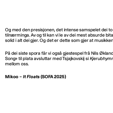
Og med den presisjonen, det intense samspelet dei t
tilnærminga. Av og til kan vi le av dei mest absurde b
solid i alt dei gjer. Og det er dette som gjer at musikken
På dei siste spora får vi også gjestespel frå Nils Økl
Song» til plata avsluttar med Tsjajkovskij si
Kjerubhym
mellom oss.
Mikoo –
It Floats
(SOFA 2025)