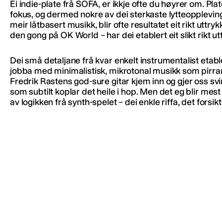
Ei indie-plate frå SOFA, er ikkje ofte du høyrer om. P
fokus, og dermed nokre av dei sterkaste lytteopplevin
meir låtbasert musikk, blir ofte resultatet eit rikt uttr
den gong på OK World – har dei etablert eit slikt rikt u
Dei små detaljane frå kvar enkelt instrumentalist etablere
jobba med minimalistisk, mikrotonal musikk som pirrar 
Fredrik Rastens god-sure gitar kjem inn og gjer oss sv
som subtilt koplar det heile i hop. Men det eg blir me
av logikken frå synth-spelet – dei enkle riffa, det forsik