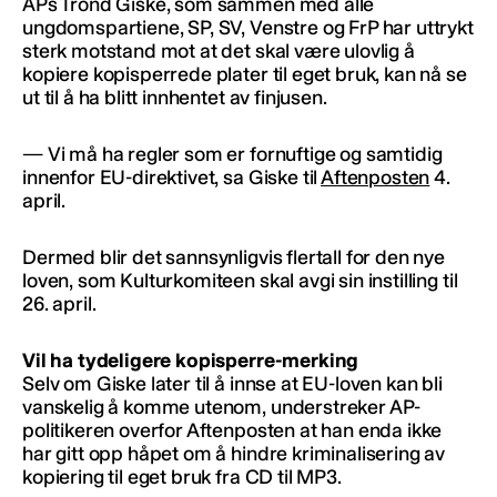
APs Trond Giske, som sammen med alle
ungdomspartiene, SP, SV, Venstre og FrP har uttrykt
sterk motstand mot at det skal være ulovlig å
kopiere kopisperrede plater til eget bruk, kan nå se
ut til å ha blitt innhentet av finjusen.
— Vi må ha regler som er fornuftige og samtidig
innenfor EU-direktivet, sa Giske til
Aftenposten
4.
april.
Dermed blir det sannsynligvis flertall for den nye
loven, som Kulturkomiteen skal avgi sin instilling til
26. april.
Vil ha tydeligere kopisperre-merking
Selv om Giske later til å innse at EU-loven kan bli
vanskelig å komme utenom, understreker AP-
politikeren overfor Aftenposten at han enda ikke
har gitt opp håpet om å hindre kriminalisering av
kopiering til eget bruk fra CD til MP3.