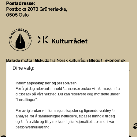
Postadresse:
Postboks 2073 Grünerløkka,
0505 Oslo
Ballade mottar tilskudd fra Norsk kulturråd, i tillegg til økonomisk
støtte fra eierne NOPA, Norsk komponistforening og
Dine valg:
Musikkforleggerne. Ballade drives etter Redaktør- og Vær Varsom-
plakaten.
Informasjonskapsler og personvern
BALLADE — NORGES MUSIKKMAGASIN
For å gi deg relevant innhold / annonser bruker vi informasjon fra
ditt besøk på vårt nettsted. Du kan reservere deg mot dette under
"Innstillinger".
For øvrig bruker vi informasjonskapsler og lignende verktøy for
analyse, for å sammenligne nettlesere, tilpasse innhold til deg
a
a
a
a
a
a
a
a
a
a
og for å utvikle og tilby nødvendig funksjonalitet. Les mer i vår
personvernerklæring.