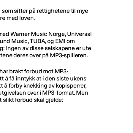
 som sitter på rettighetene til mye
øre med loven.
 med Warner Music Norge, Universal
ound Music, TUBA, og EMI om
g: Ingen av disse selskapene er ute
atene deres over på MP3-spilleren.
i har brakt forbud mot MP3-
t å få inntykk at i den siste ukens
t å forby knekking av kopisperrer,
kutgivelsen over i MP3-format. Men
et slikt forbud skal gjelde: