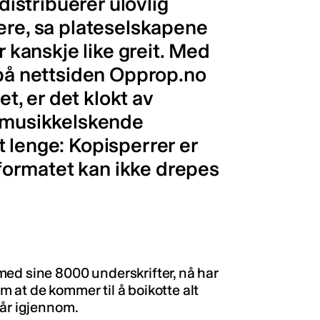
 distribuerer ulovlig
ere, sa plateselskapene
r kanskje like greit. Med
 på nettsiden Opprop.no
et, er det klokt av
t musikkelskende
 lenge: Kopisperrer er
ormatet kan ikke drepes
ed sine 8000 underskrifter, nå har
 at de kommer til å boikotte alt
går igjennom.