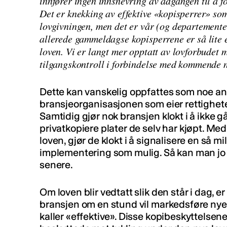
innfører ingen innsnevring av adgangen til å fo
Det er knekking av effektive «kopisperrer» som
lovgivningen, men det er vår (og departementet
allerede gammeldagse kopisperrene er så lite e
loven. Vi er langt mer opptatt av lovforbudet 
tilgangskontroll i forbindelse med kommende n
Dette kan vanskelig oppfattes som noe ann
bransjeorganisasjonen som eier rettighete
Samtidig gjør nok bransjen klokt i å ikke gå 
privatkopiere plater de selv har kjøpt. Med 
loven, gjør de klokt i å signalisere en så m
implementering som mulig. Så kan man jo 
senere.
Om loven blir vedtatt slik den står i dag, er
bransjen om en stund vil markedsføre nye
kaller «effektive». Disse kopibeskyttelsen