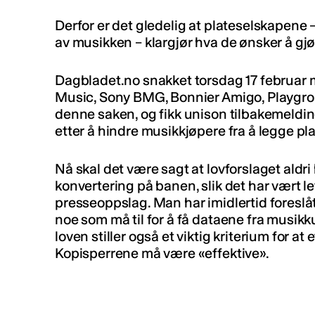
Derfor er det gledelig at plateselskapene –
av musikken – klargjør hva de ønsker å gj
Dagbladet.no snakket torsdag 17 februar
Music, Sony BMG, Bonnier Amigo, Playgr
denne saken, og fikk unison tilbakemeldin
etter å hindre musikkjøpere fra å legge pl
Nå skal det være sagt at lovforslaget aldr
konvertering på banen, slik det har vært let
presseoppslag. Man har imidlertid foreslåt
noe som må til for å få dataene fra musik
loven stiller også et viktig kriterium for at 
Kopisperrene må være «effektive».