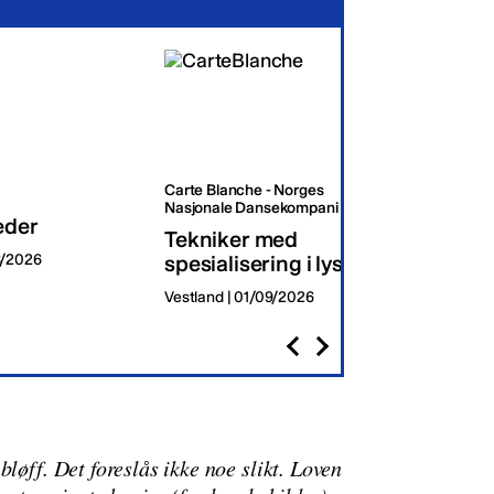
Carte Blanche - Norges
Oslo K
Nasjonale Dansekompani
eder
Dagli
Tekniker med
8/2026
spesialisering i lys
Oslo | 
Vestland | 01/09/2026
løff. Det foreslås ikke noe slikt. Loven