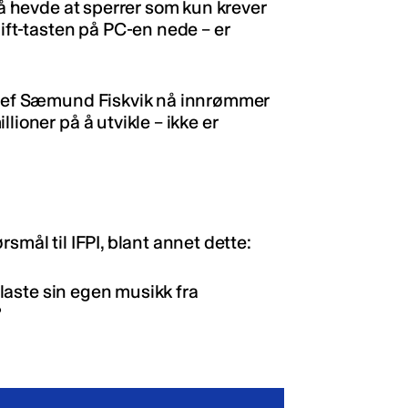
i å hevde at sperrer som kun krever
hift-tasten på PC-en nede – er
-sjef Sæmund Fiskvik nå innrømmer
lioner på å utvikle – ikke er
smål til IFPI, blant annet dette:
å laste sin egen musikk fra
?