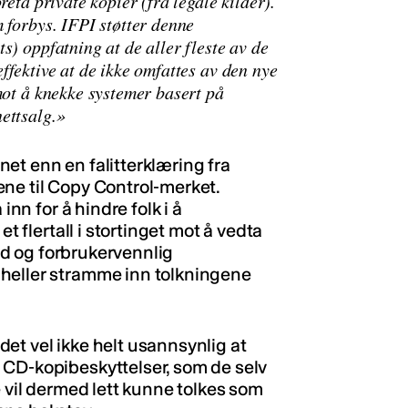
reta private kopier (fra legale kilder).
 forbys. IFPI støtter denne
s) oppfatning at de aller fleste av de
ffektive at de ikke omfattes av den nye
mot å knekke systemer basert på
ettsalg.»
et enn en falitterklæring fra
ne til Copy Control-merket.
inn for å hindre folk i å
et flertall i stortinget mot å vedta
ild og forbrukervennlig
heller stramme inn tolkningene
 det vel ikke helt usannsynlig at
 CD-kopibeskyttelser, som de selv
e vil dermed lett kunne tolkes som