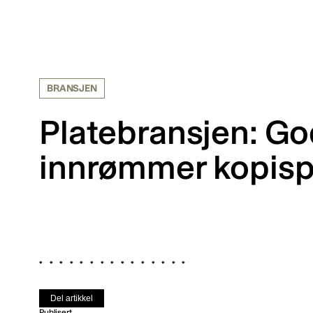
BRANSJEN
Platebransjen: Go
innrømmer kopisper
Del artikkel
Publisert