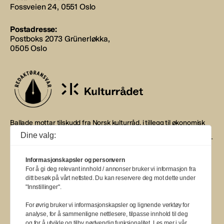
Fossveien 24, 0551 Oslo
Postadresse:
Postboks 2073 Grünerløkka,
0505 Oslo
Ballade mottar tilskudd fra Norsk kulturråd, i tillegg til økonomisk
støtte fra eierne NOPA, Norsk komponistforening og
Dine valg:
Musikkforleggerne. Ballade drives etter Redaktør- og Vær Varsom-
plakaten.
Informasjonskapsler og personvern
BALLADE — NORGES MUSIKKMAGASIN
For å gi deg relevant innhold / annonser bruker vi informasjon fra
ditt besøk på vårt nettsted. Du kan reservere deg mot dette under
"Innstillinger".
For øvrig bruker vi informasjonskapsler og lignende verktøy for
analyse, for å sammenligne nettlesere, tilpasse innhold til deg
og for å utvikle og tilby nødvendig funksjonalitet. Les mer i vår