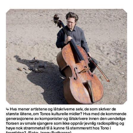
Hva mener artistene og låtskriverne selv, de som skriver de
største låtene, om Tonos kulturelle midler? Hva med de kommende
generasjonene av komponister og låtskrivere innen den uendelige
floraen av smale sjangere som ikke oppnår jevnlig radiospilling og
høye nok strømmetall til å kunne få stemmerett hos Tono i
fremtiden?
(Foto: Jenny Rydhagen)