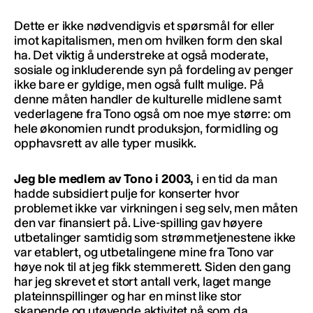
Dette er ikke nødvendigvis et spørsmål for eller
imot kapitalismen, men om hvilken form den skal
ha. Det viktig å understreke at også moderate,
sosiale og inkluderende syn på fordeling av penger
ikke bare er gyldige, men også fullt mulige. På
denne måten handler de kulturelle midlene samt
vederlagene fra Tono også om noe mye større: om
hele økonomien rundt produksjon, formidling og
opphavsrett av alle typer musikk.
Jeg ble medlem av Tono i 2003,
i en tid da man
hadde subsidiert pulje for konserter hvor
problemet ikke var virkningen i seg selv, men måten
den var finansiert på. Live-spilling gav høyere
utbetalinger samtidig som strømmetjenestene ikke
var etablert, og utbetalingene mine fra Tono var
høye nok til at jeg fikk stemmerett. Siden den gang
har jeg skrevet et stort antall verk, laget mange
plateinnspillinger og har en minst like stor
skapende og utøvende aktivitet nå som da.