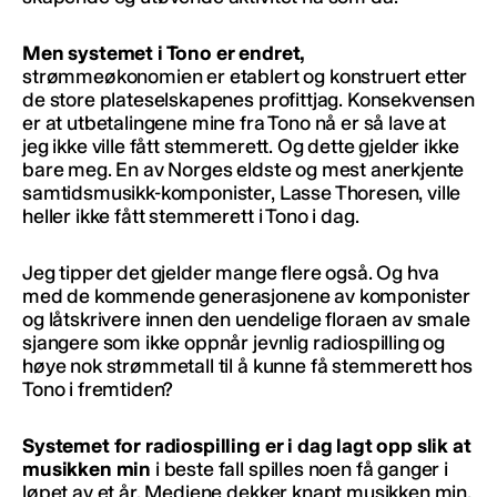
Men systemet i Tono er endret,
strømmeøkonomien er etablert og konstruert etter
de store plateselskapenes profittjag. Konsekvensen
er at utbetalingene mine fra Tono nå er så lave at
jeg ikke ville fått stemmerett. Og dette gjelder ikke
bare meg. En av Norges eldste og mest anerkjente
samtidsmusikk-komponister, Lasse Thoresen, ville
heller ikke fått stemmerett i Tono i dag.
Jeg tipper det gjelder mange flere også. Og hva
med de kommende generasjonene av komponister
og låtskrivere innen den uendelige floraen av smale
sjangere som ikke oppnår jevnlig radiospilling og
høye nok strømmetall til å kunne få stemmerett hos
Tono i fremtiden?
Systemet for radiospilling er i dag lagt opp slik at
musikken min
i beste fall spilles noen få ganger i
løpet av et år. Mediene dekker knapt musikken min,