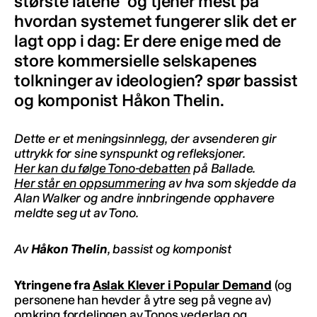
største låtene" og tjener mest på
hvordan systemet fungerer slik det er
lagt opp i dag: Er dere enige med de
store kommersielle selskapenes
tolkninger av ideologien? spør bassist
og komponist Håkon Thelin.
Dette er et meningsinnlegg, der avsenderen gir
uttrykk for sine synspunkt og refleksjoner.
Her kan du følge Tono-debatten
på Ballade.
Her står en oppsummering
av hva som skjedde da
Alan Walker og andre innbringende opphavere
meldte seg ut av Tono.
Av
Håkon Thelin
, bassist og komponist
Ytringene fra
Aslak Klever i Popular Demand
(og
personene han hevder å ytre seg på vegne av)
omkring fordelingen av Tonos vederlag og