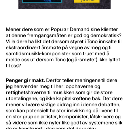
Mener dere som er Popular Demand sine klienter
at denne fremgangsmåten er god og demokratisk?
Ville dere ha likt det dersom styret i Tono innkalte til
ekstraordinært årsmøte på vegne av meg og ti
samtidsmusikk-komponister som truet med å
melde oss ut dersom Tono (og årsmøtet) ikke lyttet
til oss?
Penger gir makt.
Derfor teller meningene til dere
jeg henvender meg til her: opphaverne og
rettighetshaverne til musikken som gir de store
utbetalingene, og ikke kapitalkreftene bak. Det dere
mener vil være viktige bidrag inn i denne debatten,
som kan potensielt ha stor innvirkning på livene til
en stor gruppe artister, komponister, låtskrivere og
så videre som ikke nyter like godt av systemene slik
de er konstruert i dag som det dere gjør.