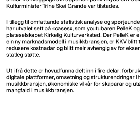
Kulturminister Trine Skei Grande var tilstades.
I tillegg til omfattande statistisk analyse og spørjeund
har utvalet sett på «cases», som youtubaren PelleK og
plateselskapet Kirkelig Kulturverksted. Der PelleK er 
ein ny marknadsmodell i musikkbransjen, er KKV blitt tv
redusere kostnadar og blitt meir avhengig av for eks
statleg støtte.
Ut i frå dette er hovudfunna delt inn i fire delar: forbru
digitale plattformer, omsetning og strukturendringar i 
musikkbransjen, økonomiske vilkår for skaparar og ut
mangfald i musikkbransjen.