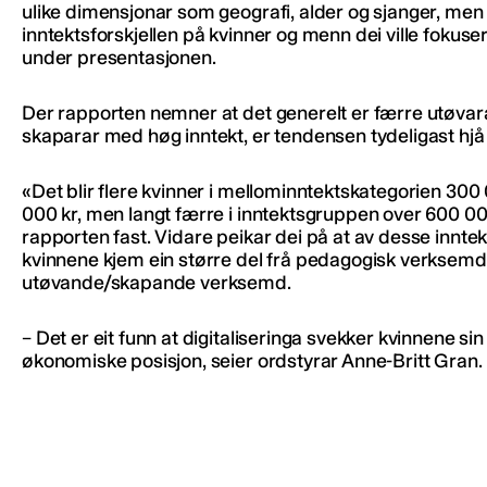
ulike dimensjonar som geografi, alder og sjanger, men
inntektsforskjellen på kvinner og menn dei ville fokuse
under presentasjonen.
Der rapporten nemner at det generelt er færre utøvar
skaparar med høg inntekt, er tendensen tydeligast hjå
«Det blir flere kvinner i mellominntektskategorien 30
000 kr, men langt færre i inntektsgruppen over 600 000
rapporten fast. Vidare peikar dei på at av desse innte
kvinnene kjem ein større del frå pedagogisk verksemd
utøvande/skapande verksemd.
– Det er eit funn at digitaliseringa svekker kvinnene sin
økonomiske posisjon, seier ordstyrar Anne-Britt Gran.