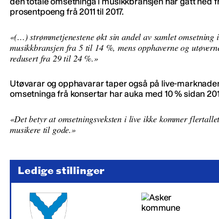
den totale omsetninga i musikkbransjen har gått ned frå
prosentpoeng frå 2011 til 2017.
«(…) strømmetjenestene økt sin andel av samlet omsetning i
musikkbransjen fra 5 til 14 %, mens opphaverne og utøvern
redusert fra 29 til 24 %.»
Utøvarar og opphavarar taper også på live-marknaden
omsetninga frå konsertar har auka med 10 % sidan 201
«Det betyr at omsetningsveksten i live ikke kommer flertalle
musikere til gode.»
Ledige stillinger