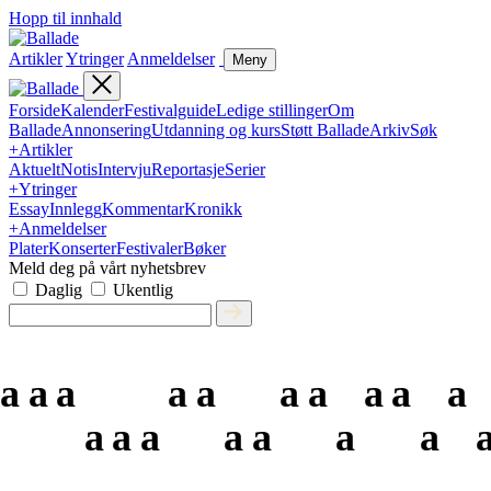
Hopp til innhald
Artikler
Ytringer
Anmeldelser
Meny
Forside
Kalender
Festivalguide
Ledige stillinger
Om
Ballade
Annonsering
Utdanning og kurs
Støtt Ballade
Arkiv
Søk
+
Artikler
Aktuelt
Notis
Intervju
Reportasje
Serier
+
Ytringer
Essay
Innlegg
Kommentar
Kronikk
+
Anmeldelser
Plater
Konserter
Festivaler
Bøker
Meld deg på vårt nyhetsbrev
Daglig
Ukentlig
a
a
a
a
a
a
a
a
a
a
a
a
a
a
a
a
a