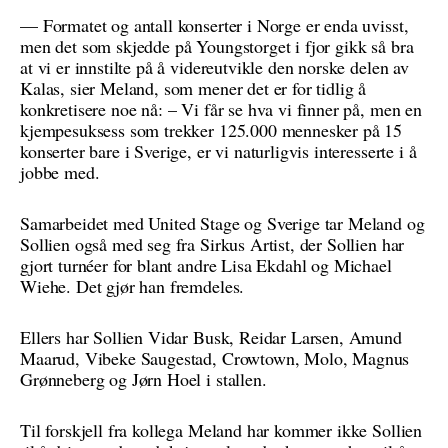
— Formatet og antall konserter i Norge er enda uvisst,
men det som skjedde på Youngstorget i fjor gikk så bra
at vi er innstilte på å videreutvikle den norske delen av
Kalas, sier Meland, som mener det er for tidlig å
konkretisere noe nå: – Vi får se hva vi finner på, men en
kjempesuksess som trekker 125.000 mennesker på 15
konserter bare i Sverige, er vi naturligvis interesserte i å
jobbe med.
Samarbeidet med United Stage og Sverige tar Meland og
Sollien også med seg fra Sirkus Artist, der Sollien har
gjort turnéer for blant andre Lisa Ekdahl og Michael
Wiehe. Det gjør han fremdeles.
Ellers har Sollien Vidar Busk, Reidar Larsen, Amund
Maarud, Vibeke Saugestad, Crowtown, Molo, Magnus
Grønneberg og Jørn Hoel i stallen.
Til forskjell fra kollega Meland har kommer ikke Sollien