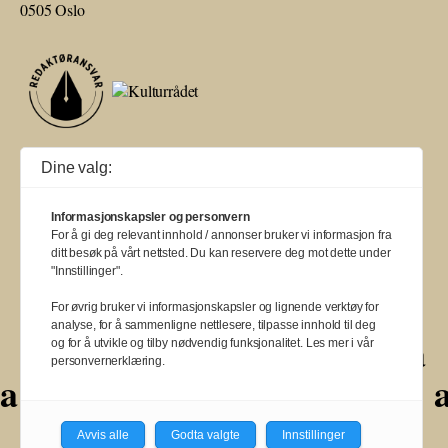
0505 Oslo
Ballade mottar tilskudd fra Norsk kulturråd, i tillegg til økonomisk støtte
Dine valg:
fra eierne NOPA, Norsk komponistforening og Musikkforleggerne.
Ballade drives etter Redaktør- og Vær Varsom-plakaten.
Informasjonskapsler og personvern
BALLADE — NORGES MUSIKKMAGASIN
For å gi deg relevant innhold / annonser bruker vi informasjon fra
ditt besøk på vårt nettsted. Du kan reservere deg mot dette under
"Innstillinger".
For øvrig bruker vi informasjonskapsler og lignende verktøy for
analyse, for å sammenligne nettlesere, tilpasse innhold til deg
a
a
a
a
a
a
a
a
og for å utvikle og tilby nødvendig funksjonalitet. Les mer i vår
personvernerklæring.
a
a
a
a
a
a
a
a
a
Avvis alle
Godta valgte
Innstillinger