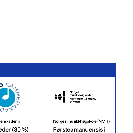
erakademi
Norges musikkhøgskole (NMH)
Tr
eder (30 %)
Førsteamanuensis i
Da