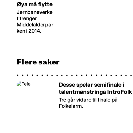
Øya må flytte
Jernbaneverke
t trenger
Middelalderpar
ken i 2014.
Flere saker
Desse spelar semifinale i
talentmønstringa IntroFolk
Tre går vidare til finale på
Folkelarm.