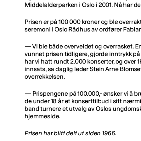
Middelalderparken i Oslo i 2001. Nå har d
Prisen er på 100 000 kroner og ble overrak
seremoni i Oslo Rådhus av ordfører Fabia
— Vi ble både overveldet og overrasket. En
vunnet prisen tidligere, gjorde inntrykk på 
har vi hatt rundt 2.000 konserter, og over 16
innsats, sa daglig leder Stein Arne Blomset
overrekkelsen.
— Prispengene på 100.000,- ønsker vi å bru
de under 18 år et konserttilbud i sitt nærmil
band turnere et utvalg av Oslos ungdomskl
hjemmeside
.
Prisen har blitt delt ut siden 1966.