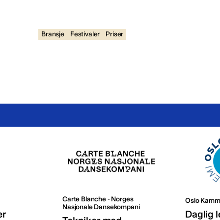
Bransje
Festivaler
Priser
Carte Blanche - Norges
Oslo Kamm
Nasjonale Dansekompani
er
Daglig l