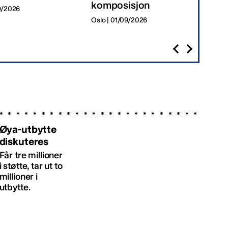
komposisjon
09/2026
Tr
Oslo | 01/09/2026
Øya-utbytte
diskuteres
Får tre millioner
i støtte, tar ut to
millioner i
utbytte.