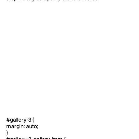
#gallery-3 {
margin: auto;
}