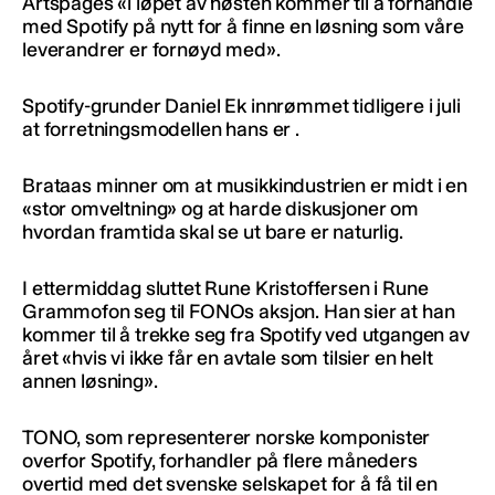
Artspages «i løpet av høsten kommer til å forhandle
med Spotify på nytt for å finne en løsning som våre
leverandrer er fornøyd med».
Spotify-grunder Daniel Ek innrømmet tidligere i juli
at forretningsmodellen hans er .
Brataas minner om at musikkindustrien er midt i en
«stor omveltning» og at harde diskusjoner om
hvordan framtida skal se ut bare er naturlig.
I ettermiddag sluttet Rune Kristoffersen i Rune
Grammofon seg til FONOs aksjon. Han sier at han
kommer til å trekke seg fra Spotify ved utgangen av
året «hvis vi ikke får en avtale som tilsier en helt
annen løsning».
TONO, som representerer norske komponister
overfor Spotify, forhandler på flere måneders
overtid med det svenske selskapet for å få til en