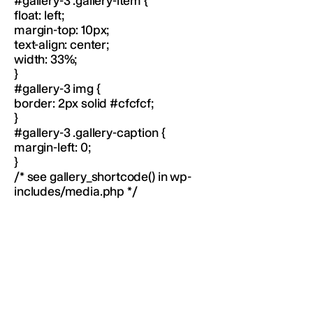
#gallery-3 .gallery-item {
float: left;
margin-top: 10px;
text-align: center;
width: 33%;
}
#gallery-3 img {
border: 2px solid #cfcfcf;
}
#gallery-3 .gallery-caption {
margin-left: 0;
}
/* see gallery_shortcode() in wp-
includes/media.php */