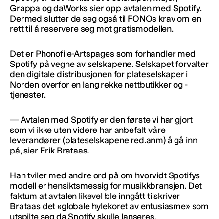
Grappa og daWorks sier opp avtalen med Spotify.
Dermed slutter de seg også til FONOs krav om en
rett til å reservere seg mot gratismodellen.
Det er Phonofile-Artspages som forhandler med
Spotify på vegne av selskapene. Selskapet forvalter
den digitale distribusjonen for plateselskaper i
Norden overfor en lang rekke nettbutikker og -
tjenester.
— Avtalen med Spotify er den første vi har gjort
som vi ikke uten videre har anbefalt våre
leverandører (plateselskapene red.anm) å gå inn
på, sier Erik Brataas.
Han tviler med andre ord på om hvorvidt Spotifys
modell er hensiktsmessig for musikkbransjen. Det
faktum at avtalen likevel ble inngått tilskriver
Brataas det «globale hylekoret av entusiasme» som
utspilte seg da Spotify skulle lanseres.