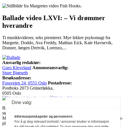
Ballade video LXVI: – Vi drømmer
hverandre
Ti musikkvideoer, seks premierer. Mye lekker psykomagi fra
Margrete, Doddo, Ava Freddy, Mathias Eick, Kate Havnevik,
Donner, Jørgen Dretvik, Lorenzo,...
Ansvarlig redaktør:
Guro Kleveland
Annonseansvarlig:
Sture Bjørseth
Besøksadresse:
Fossveien 24, 0551 Oslo
Postadresse:
Postboks 2073 Grünerløkka,
0505 Oslo
Dine valg:
Ballade mottar tilskudd fra Norsk kulturråd, i tillegg til økonomisk
støtte fra eierne NOPA, Norsk komponistforening og
Informasjonskapsler og personvern
Musikkforleggerne. Ballade drives etter Redaktør- og Vær Varsom-
For å gi deg relevant innhold / annonser bruker vi informasjon
plakaten.
fra ditt besøk på vårt nettsted. Du kan reservere deg mot dette