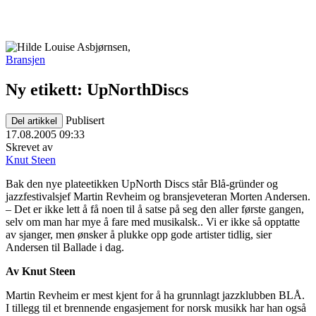
Bransjen
Ny etikett: UpNorthDiscs
Publisert
Del artikkel
17.08.2005 09:33
Skrevet av
Knut Steen
Bak den nye plateetikken UpNorth Discs står Blå-gründer og
jazzfestivalsjef Martin Revheim og bransjeveteran Morten Andersen.
– Det er ikke lett å få noen til å satse på seg den aller første gangen,
selv om man har mye å fare med musikalsk.. Vi er ikke så opptatte
av sjanger, men ønsker å plukke opp gode artister tidlig, sier
Andersen til Ballade i dag.
Av Knut Steen
Martin Revheim er mest kjent for å ha grunnlagt jazzklubben BLÅ.
I tillegg til et brennende engasjement for norsk musikk har han også