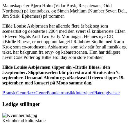
Mannskapet er Bjørn Holm (Vidar Busk, Respatexans, Odd
Nordstoga) på kontrabass, og Simen Mæhlum (Number Seven Deli,
Jim Stärk, Ephemera) på trommer.
Hilde Louise Asbjørnsen har allerede flere år bak seg som
sceneartist og debuterte i 2004 med den svært så kritikerroste CDen
«Eleven Nights And Two Early Mornings». Hennes nye CD
«Birdie Blues», er nettopp unnfanget i Rainbow Studio med Karin
Krog som co-produsent. Asbjørnsen, som selv står for all musikk og
tekst, har bakgrunn fra revy- og kabaretscenen. Hun har tidligere
nevnt Cole Porter og Billie Holiday som store forbilder.
Hilde Louise Asbjørnsen slipper sin «Birdie Blues» den
5.september. Slippkonserten blir på resturant Stratos den 7.
september. Ornanad Altenburgs «Backseat Driver» slippes 19.
september, med konsert på Mono samme dag.
Bransje
GenreJazz
GenrePopulærmusikk
Intervjuer
Plateutgivelser
Ledige stillinger
Kvinnherad kulturskule