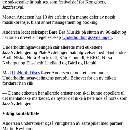
tre suksessrike år bak seg som festivalsjef for Kongsberg
Jazzfestival.
Morten Andersen har 10 års erfaring fra mange deler av norsk
musikkbransje, blant annet management og booking.
Andersen ledet selskapet Bare Bra Musikk på slutten av 90-tallet og
har siden drevet sitt eget selskap
Underholdningsavdelingen
.
Underholdningsavdelingen står allerede med etikettene
JazzAvdelingen og PlateAvdelingen bak utgivelser med blant andre
Bodil Niska, Nora Brockstedt, Kåre Conradi, HERO, Nissa
Nyberget og Elisabeth Lindland og Bård og Harald.
Med
UpNorth Discs
føyer Andersen til nok et navn under
Underholdningsavdelingens paraply. Behovet for en ny etikett
forklarer han slik:
— Denne etiketten har allerede artister som skal kunne appellere til
det utenlandske markedet, da nytter det ikke å hete noe så norsk som
JazzAvdelingen.
Viktig kontaktflate
Andersen understreker også viktigheten av samspillet med partner
Martin Revheim: