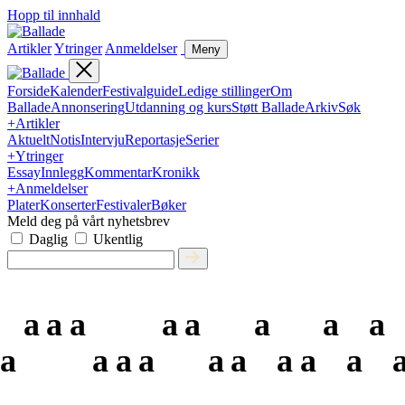
Hopp til innhald
Artikler
Ytringer
Anmeldelser
Meny
Forside
Kalender
Festivalguide
Ledige stillinger
Om
Ballade
Annonsering
Utdanning og kurs
Støtt Ballade
Arkiv
Søk
+
Artikler
Aktuelt
Notis
Intervju
Reportasje
Serier
+
Ytringer
Essay
Innlegg
Kommentar
Kronikk
+
Anmeldelser
Plater
Konserter
Festivaler
Bøker
Meld deg på vårt nyhetsbrev
Daglig
Ukentlig
a
a
a
a
a
a
a
a
a
a
a
a
a
a
a
a
a