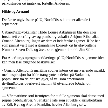
på kostnader og inntekter, forteller Andersen.
Hilde og Arnand
De første utgivelsene på UpNorthDiscs kommer allerede i
september:
Cabaret/jazz-vokalisten Hilde Louise Asbjørnsen blir den aller
første, tett etterfulgt av og pianist og vokalist Asbjørn Ribe, alias
Ornand Altenburg. Ingen av dem er helt ferske i gamet. Ribe har
som pianist vært med å grunnlegge konsert- og listefavorittene
Number Seven Deli, og årets store gjennombrudd, Jim Stärk.
Fra Alterburgs «programerklæring» på UpNorthDiscs hjemmesider,
kan men lese følgende beskrivelse:
«Ornand Altenburgs maritime soul er intens og nærværende musikk
med inspirasjon fra både trangsynte bedehus på Sørlandet,
popmusikk fra de britiske øyer, så vel som amerikansk
rhythm&blues overlevert muntlig til utvandrede bønder og
sjømenn.»
— Vår maritime soul fremføres for at fulle sjømenn skal danse med
pripne bedehusfruer. Vi ønsker å låte som et uekte kjærlighetsbarn
av Erik Bye og Aretha Franklin, hevder Altenburg selv.