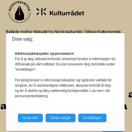
Ballade mottar tilskudd fra Norsk kulturråd, i tillegg til økonomisk
støtte fra eierne NOPA, Norsk komponistforening og
Dine valg:
Musikkforleggerne. Ballade drives etter Redaktør- og Vær Varsom-
plakaten.
Informasjonskapsler og personvern
BALLADE — NORGES MUSIKKMAGASIN
For å gi deg relevant innhold / annonser bruker vi informasjon fra
ditt besøk på vårt nettsted. Du kan reservere deg mot dette under
"Innstillinger".
For øvrig bruker vi informasjonskapsler og lignende verktøy for
analyse, for å sammenligne nettlesere, tilpasse innhold til deg
a
a
a
a
a
a
a
a
og for å utvikle og tilby nødvendig funksjonalitet. Les mer i vår
personvernerklæring.
a
a
a
a
a
a
a
a
a
Avvis alle
Godta valgte
Innstillinger