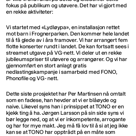
fokus på publikum og utøvere. Det har vi gjort med
en rekke aktiviteter:
Vi startet med «Lydløypa», en installasjon rettet
mot barn i Frognerparken. Den kommer hele landet
til å få glede av i åra framover. Vi har arrangert fem
flotte konserter rundt i landet. De kan fortsatt sees i
streamet utgave på VG-nett. Vi deler ut en rekke
jubileumspriser til utøvere og arrangører. Og vi har
gjennomført en stort anlagt gratis
nedlastingskampanje i samarbeid med FONO,
Phonofile og VG- nett.
Dette siste prosjektet har Per Martinsen nå omtalt
som en fadese, han hevder at vi er blåøyde og
naive. Likevel syns han i prinsippet at TONO er en
kjekk ting å ha. Jørgen Larsson på sin side syns vi
bør legge ned, og at vi er inkompetente, arrogante
og har for mye makt. Jeg må få lov til å si at jeg ikke
kan se at TONO har opptrådt på en måte som