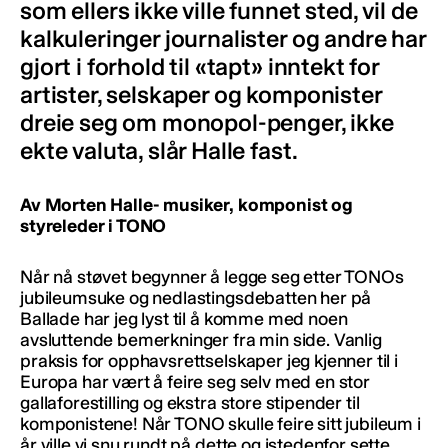
som ellers ikke ville funnet sted, vil de
kalkuleringer journalister og andre har
gjort i forhold til «tapt» inntekt for
artister, selskaper og komponister
dreie seg om monopol-penger, ikke
ekte valuta, slår Halle fast.
Av Morten Halle- musiker, komponist og
styreleder i TONO
Når nå støvet begynner å legge seg etter TONOs
jubileumsuke og nedlastingsdebatten her på
Ballade har jeg lyst til å komme med noen
avsluttende bemerkninger fra min side. Vanlig
praksis for opphavsrettselskaper jeg kjenner til i
Europa har vært å feire seg selv med en stor
gallaforestilling og ekstra store stipender til
komponistene! Når TONO skulle feire sitt jubileum i
år ville vi snu rundt på dette og istedenfor sette