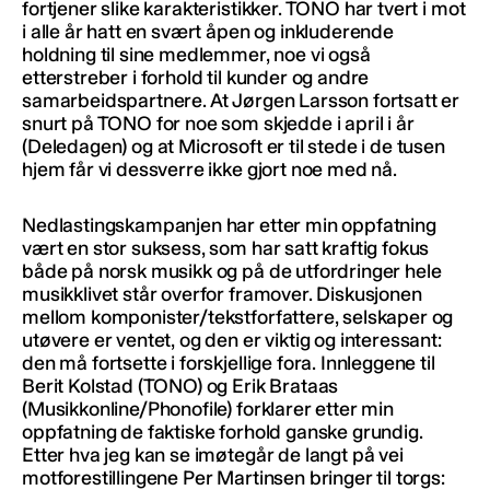
fortjener slike karakteristikker. TONO har tvert i mot
i alle år hatt en svært åpen og inkluderende
holdning til sine medlemmer, noe vi også
etterstreber i forhold til kunder og andre
samarbeidspartnere. At Jørgen Larsson fortsatt er
snurt på TONO for noe som skjedde i april i år
(Deledagen) og at Microsoft er til stede i de tusen
hjem får vi dessverre ikke gjort noe med nå.
Nedlastingskampanjen har etter min oppfatning
vært en stor suksess, som har satt kraftig fokus
både på norsk musikk og på de utfordringer hele
musikklivet står overfor framover. Diskusjonen
mellom komponister/tekstforfattere, selskaper og
utøvere er ventet, og den er viktig og interessant:
den må fortsette i forskjellige fora. Innleggene til
Berit Kolstad (TONO) og Erik Brataas
(Musikkonline/Phonofile) forklarer etter min
oppfatning de faktiske forhold ganske grundig.
Etter hva jeg kan se imøtegår de langt på vei
motforestillingene Per Martinsen bringer til torgs: