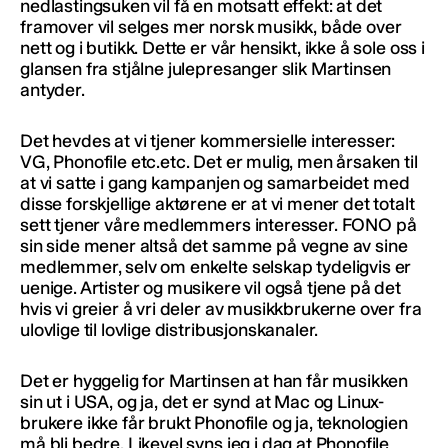
nedlastingsuken vil få en motsatt effekt: at det
framover vil selges mer norsk musikk, både over
nett og i butikk. Dette er vår hensikt, ikke å sole oss i
glansen fra stjålne julepresanger slik Martinsen
antyder.
Det hevdes at vi tjener kommersielle interesser:
VG, Phonofile etc.etc. Det er mulig, men årsaken til
at vi satte i gang kampanjen og samarbeidet med
disse forskjellige aktørene er at vi mener det totalt
sett tjener våre medlemmers interesser. FONO på
sin side mener altså det samme på vegne av sine
medlemmer, selv om enkelte selskap tydeligvis er
uenige. Artister og musikere vil også tjene på det
hvis vi greier å vri deler av musikkbrukerne over fra
ulovlige til lovlige distribusjonskanaler.
Det er hyggelig for Martinsen at han får musikken
sin ut i USA, og ja, det er synd at Mac og Linux-
brukere ikke får brukt Phonofile og ja, teknologien
må bli bedre. Likevel syns jeg i dag at Phonofile