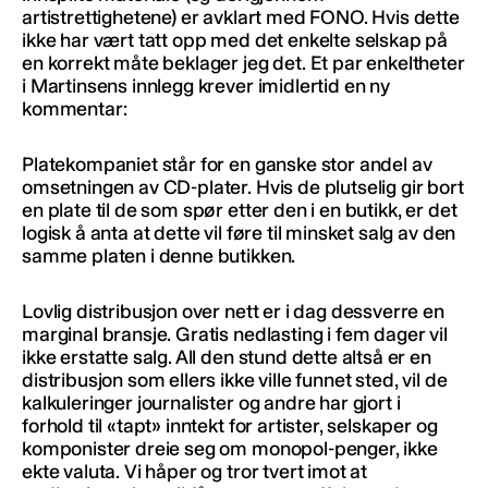
artistrettighetene) er avklart med FONO. Hvis dette
ikke har vært tatt opp med det enkelte selskap på
en korrekt måte beklager jeg det. Et par enkeltheter
i Martinsens innlegg krever imidlertid en ny
kommentar:
Platekompaniet står for en ganske stor andel av
omsetningen av CD-plater. Hvis de plutselig gir bort
en plate til de som spør etter den i en butikk, er det
logisk å anta at dette vil føre til minsket salg av den
samme platen i denne butikken.
Lovlig distribusjon over nett er i dag dessverre en
marginal bransje. Gratis nedlasting i fem dager vil
ikke erstatte salg. All den stund dette altså er en
distribusjon som ellers ikke ville funnet sted, vil de
kalkuleringer journalister og andre har gjort i
forhold til «tapt» inntekt for artister, selskaper og
komponister dreie seg om monopol-penger, ikke
ekte valuta. Vi håper og tror tvert imot at