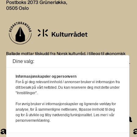
Postboks 2073 Grünerløkka,
0505 Oslo
Ballade mottar tilskudd fra Norsk kulturråd, i tillegg til økonomisk
støtte fra eierne NOPA, Norsk komponistforening og
Dine valg:
Musikkforleggerne. Ballade drives etter Redaktør- og Vær Varsom-
plakaten.
Informasjonskapsler og personvern
BALLADE — NORGES MUSIKKMAGASIN
For å gi deg relevant innhold / annonser bruker vi informasjon fra
ditt besøk på vårt nettsted. Du kan reservere deg mot dette under
"Innstillinger".
For øvrig bruker vi informasjonskapsler og lignende verktøy for
analyse, for å sammenligne nettlesere, tilpasse innhold til deg
a
a
a
a
a
a
a
a
a
a
og for å utvikle og tilby nødvendig funksjonalitet. Les mer i vår
personvernerklæring.
a
a
a
a
a
a
a