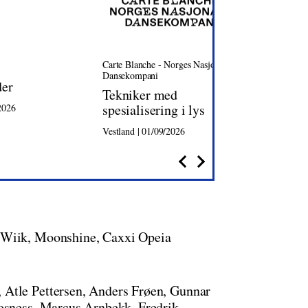
Carte Blanche - Norges Nasjonale
Oslo Ka
Dansekompani
der
Dagli
Tekniker med
spesialisering i lys
2026
Oslo | 0
Vestland | 01/09/2026
 Wiik, Moonshine, Caxxi Opeia
 Atle Pettersen, Anders Frøen, Gunnar
Rosness, Marcus Arnbekk, Fredrik