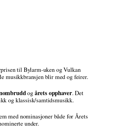
erprisen til Bylarm-uken og Vulkan
ele musikkbransjen blir med og feirer.
nnombrudd
årets opphaver
og
. Det
sikk og klassisk/samtidsmusikk.
lem med nominasjoner både for Årets
 nominerte under.