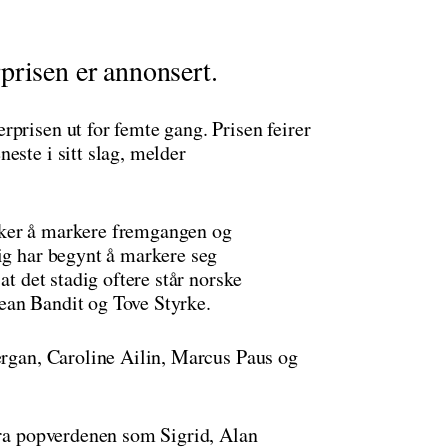
prisen er annonsert.
prisen ut for femte gang. Prisen feirer
este i sitt slag, melder
sker å markere fremgangen og
lig har begynt å markere seg
at det stadig oftere står norske
ean Bandit og Tove Styrke.
Bergan, Caroline Ailin, Marcus Paus og
 fra popverdenen som Sigrid, Alan