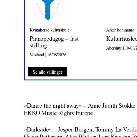
Kvinnherad kulturskule
Asker kommune
Pianopedagog – fast
Kulturhusle
stilling
Akershus | 10/08/
Vestland | 16/08/2026
Se alle stillinger
«Dance the night away» – Anne Judith Stokke
EKKO Music Rights Europe
«Darkside» – Jesper Borgen, Tommy La Verdi,
Greve Pettersen, Alan Walker, Lars Kristian 