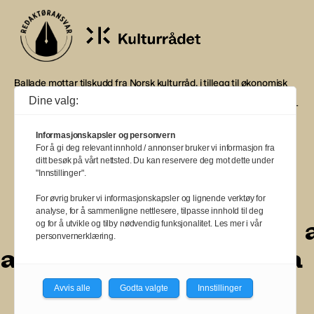
Ballade mottar tilskudd fra Norsk kulturråd, i tillegg til økonomisk
støtte fra eierne NOPA, Norsk komponistforening og
Dine valg:
Musikkforleggerne. Ballade drives etter Redaktør- og Vær Varsom-
plakaten.
Informasjonskapsler og personvern
BALLADE — NORGES MUSIKKMAGASIN
For å gi deg relevant innhold / annonser bruker vi informasjon fra
ditt besøk på vårt nettsted. Du kan reservere deg mot dette under
"Innstillinger".
For øvrig bruker vi informasjonskapsler og lignende verktøy for
analyse, for å sammenligne nettlesere, tilpasse innhold til deg
a
a
a
a
a
a
a
a
og for å utvikle og tilby nødvendig funksjonalitet. Les mer i vår
personvernerklæring.
a
a
a
a
a
a
a
a
a
Avvis alle
Godta valgte
Innstillinger