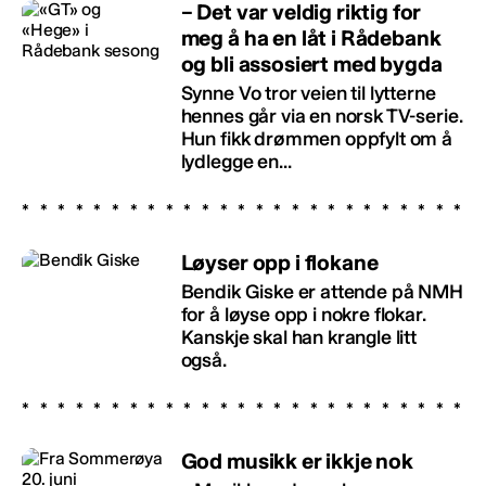
– Det var veldig riktig for
meg å ha en låt i Rådebank
og bli assosiert med bygda
Synne Vo tror veien til lytterne
hennes går via en norsk TV-serie.
Hun fikk drømmen oppfylt om å
lydlegge en...
Løyser opp i flokane
Bendik Giske er attende på NMH
for å løyse opp i nokre flokar.
Kanskje skal han krangle litt
også.
God musikk er ikkje nok