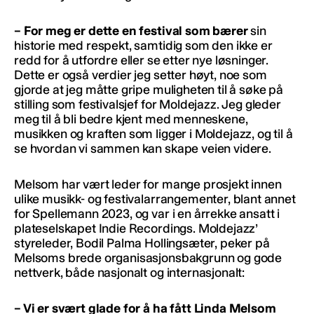
– For meg er dette en festival som bærer
sin
historie med respekt, samtidig som den ikke er
redd for å utfordre eller se etter nye løsninger.
Dette er også verdier jeg setter høyt, noe som
gjorde at jeg måtte gripe muligheten til å søke på
stilling som festivalsjef for Moldejazz. Jeg gleder
meg til å bli bedre kjent med menneskene,
musikken og kraften som ligger i Moldejazz, og til å
se hvordan vi sammen kan skape veien videre.
Melsom har vært leder for mange prosjekt innen
ulike musikk- og festivalarrangementer, blant annet
for Spellemann 2023, og var i en årrekke ansatt i
plateselskapet Indie Recordings. Moldejazz’
styreleder, Bodil Palma Hollingsæter, peker på
Melsoms brede organisasjonsbakgrunn og gode
nettverk, både nasjonalt og internasjonalt:
– Vi er svært glade for å ha fått Linda Melsom