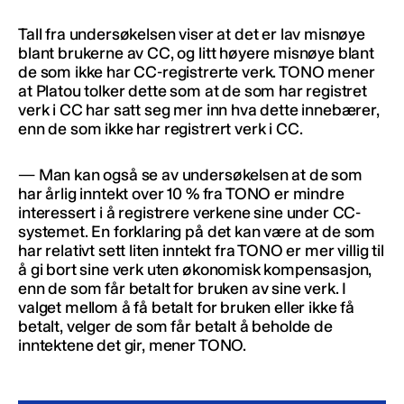
Tall fra undersøkelsen viser at det er lav misnøye
blant brukerne av CC, og litt høyere misnøye blant
de som ikke har CC-registrerte verk. TONO mener
at Platou tolker dette som at de som har registret
verk i CC har satt seg mer inn hva dette innebærer,
enn de som ikke har registrert verk i CC.
— Man kan også se av undersøkelsen at de som
har årlig inntekt over 10 % fra TONO er mindre
interessert i å registrere verkene sine under CC-
systemet. En forklaring på det kan være at de som
har relativt sett liten inntekt fra TONO er mer villig til
å gi bort sine verk uten økonomisk kompensasjon,
enn de som får betalt for bruken av sine verk. I
valget mellom å få betalt for bruken eller ikke få
betalt, velger de som får betalt å beholde de
inntektene det gir, mener TONO.