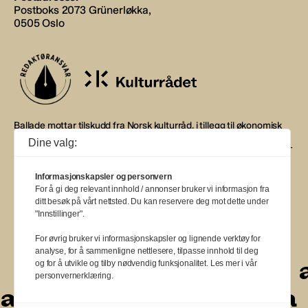
Postboks 2073 Grünerløkka,
0505 Oslo
Ballade mottar tilskudd fra Norsk kulturråd, i tillegg til økonomisk
støtte fra eierne NOPA, Norsk komponistforening og
Dine valg:
Musikkforleggerne. Ballade drives etter Redaktør- og Vær Varsom-
plakaten.
Informasjonskapsler og personvern
BALLADE — NORGES MUSIKKMAGASIN
For å gi deg relevant innhold / annonser bruker vi informasjon fra
ditt besøk på vårt nettsted. Du kan reservere deg mot dette under
"Innstillinger".
For øvrig bruker vi informasjonskapsler og lignende verktøy for
analyse, for å sammenligne nettlesere, tilpasse innhold til deg
a
a
a
a
a
a
a
a
a
og for å utvikle og tilby nødvendig funksjonalitet. Les mer i vår
personvernerklæring.
a
a
a
a
a
a
a
a