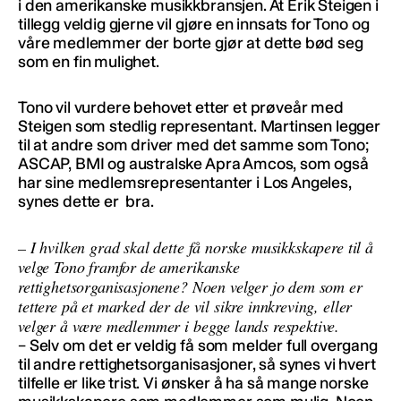
i den amerikanske musikkbransjen. At Erik Steigen i
tillegg veldig gjerne vil gjøre en innsats for Tono og
våre medlemmer der borte gjør at dette bød seg
som en fin mulighet.
Tono vil vurdere behovet etter et prøveår med
Steigen som stedlig representant. Martinsen legger
til at andre som driver med det samme som Tono;
ASCAP, BMI og australske Apra Amcos, som også
har sine medlemsrepresentanter i Los Angeles,
synes dette er bra.
– I hvilken grad skal dette få norske musikkskapere til å
velge Tono framfor de amerikanske
rettighetsorganisasjonene? Noen velger jo dem som er
tettere på et marked der de vil sikre innkreving, eller
velger å være medlemmer i begge lands respektive.
– Selv om det er veldig få som melder full overgang
til andre rettighetsorganisasjoner, så synes vi hvert
tilfelle er like trist. Vi ønsker å ha så mange norske