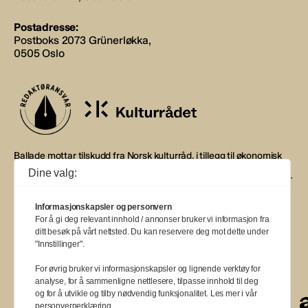
Postadresse:
Postboks 2073 Grünerløkka,
0505 Oslo
Ballade mottar tilskudd fra Norsk kulturråd, i tillegg til økonomisk
støtte fra eierne NOPA, Norsk komponistforening og
Dine valg:
Musikkforleggerne. Ballade drives etter Redaktør- og Vær Varsom-
plakaten.
Informasjonskapsler og personvern
BALLADE — NORGES MUSIKKMAGASIN
For å gi deg relevant innhold / annonser bruker vi informasjon fra
ditt besøk på vårt nettsted. Du kan reservere deg mot dette under
"Innstillinger".
For øvrig bruker vi informasjonskapsler og lignende verktøy for
analyse, for å sammenligne nettlesere, tilpasse innhold til deg
a
a
a
a
a
a
a
a
og for å utvikle og tilby nødvendig funksjonalitet. Les mer i vår
personvernerklæring.