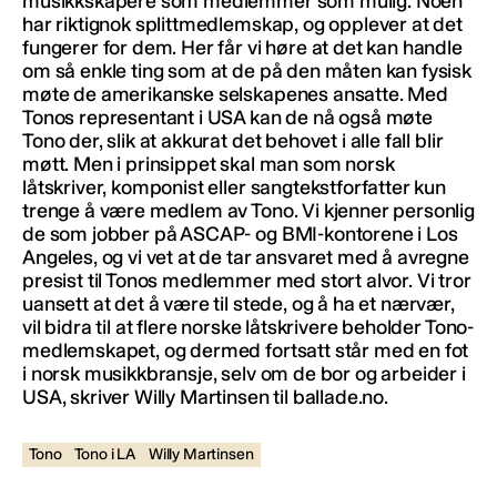
musikkskapere som medlemmer som mulig. Noen
har riktignok splittmedlemskap, og opplever at det
fungerer for dem. Her får vi høre at det kan handle
om så enkle ting som at de på den måten kan fysisk
møte de amerikanske selskapenes ansatte. Med
Tonos representant i USA kan de nå også møte
Tono der, slik at akkurat det behovet i alle fall blir
møtt. Men i prinsippet skal man som norsk
låtskriver, komponist eller sangtekstforfatter kun
trenge å være medlem av Tono. Vi kjenner personlig
de som jobber på ASCAP- og BMI-kontorene i Los
Angeles, og vi vet at de tar ansvaret med å avregne
presist til Tonos medlemmer med stort alvor. Vi tror
uansett at det å være til stede, og å ha et nærvær,
vil bidra til at flere norske låtskrivere beholder Tono-
medlemskapet, og dermed fortsatt står med en fot
i norsk musikkbransje, selv om de bor og arbeider i
USA, skriver Willy Martinsen til ballade.no.
Tono
Tono i LA
Willy Martinsen