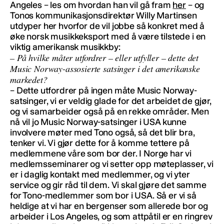
Angeles – les om hvordan han vil gå fram
her
– og
Tonos kommunikasjonsdirektør Willy Martinsen
utdyper her hvorfor de vil jobbe så konkret med å
øke norsk musikkeksport med å være tilstede i en
viktig amerikansk musikkby:
– På hvilke måter utfordrer – eller utfyller – dette det
Music Norway-assosierte satsinger i det amerikanske
markedet?
– Dette utfordrer på ingen måte Music Norway-
satsinger, vi er veldig glade for det arbeidet de gjør,
og vi samarbeider også på en rekke områder. Men
nå vil jo Music Norway-satsinger i USA kunne
involvere møter med Tono også, så det blir bra,
tenker vi. Vi gjør dette for å komme tettere på
medlemmene våre som bor der. I Norge har vi
medlemsseminarer og vi setter opp møteplasser, vi
er i daglig kontakt med medlemmer, og vi yter
service og gir råd til dem. Vi skal gjøre det samme
for Tono-medlemmer som bor i USA. Så er vi så
heldige at vi har en bergenser som allerede bor og
arbeider i Los Angeles, og som attpåtil er en ringrev