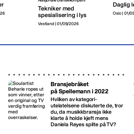
Nasjonale Dansekompani
er
Daglig l
Tekniker med
026
Oslo | 01/
spesialisering i lys
Vestland | 01/09/2026
Bransjebråket
på Spellemann i 2022
Hvilken av kategori-
utelatelsene diskuterte de, tror
du, da musikkbransja ikke
klarte å holde kjeft mens
Daniela Reyes spilte på TV?