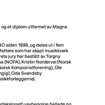
fé og et diplom utformet av Magne
NO siden 1998, og deles ut i fem
rfattere som har skapt musikkverk
rets jury har bestått av Torgny
 (NOPA), Kristin Norderval (Norsk
Norsk Komponistforening), Ole
engig), Oda Svendsby
sikkforleggerne).
redaksjonelt uavhengige ballade.no.