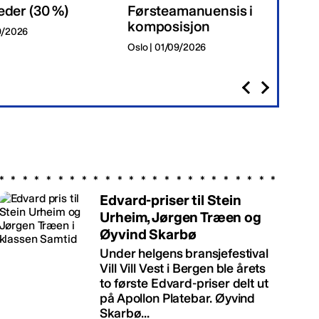
eder (30 %)
Førsteamanuensis i
Da
komposisjon
09/2026
Tr
Oslo | 01/09/2026
Edvard-priser til Stein
Urheim, Jørgen Træen og
Øyvind Skarbø
Under helgens bransjefestival
Vill Vill Vest i Bergen ble årets
to første Edvard-priser delt ut
på Apollon Platebar. Øyvind
Skarbø...