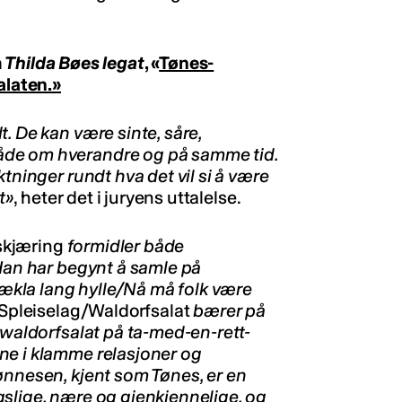
m
Thilda Bøes legat
, «
Tønes-
alaten.»
. De kan være sinte, såre,
åde om hverandre og på samme tid.
tninger rundt hva det vil si å være
t»
, heter det i juryens uttalelse.
skjæring
formidler både
«Han har begynt å samle på
 jækla lang hylle/Nå må folk være
Spleiselag/Waldorfsalat
bærer på
 waldorfsalat på ta-med-en-rett-
ne i klamme relasjoner og
ønnesen, kjent som Tønes, er en
slige, nære og gjenkjennelige, og