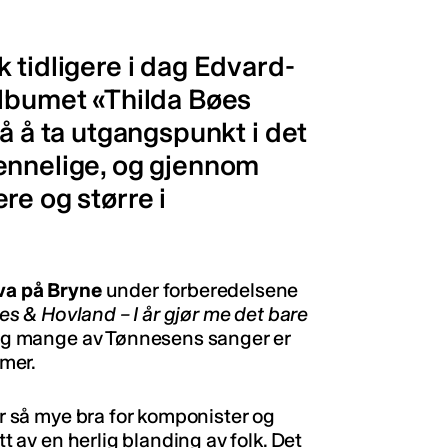
 tidligere i dag Edvard-
albumet «Thilda Bøes
å å ta utgangspunkt i det
ennelige, og gjennom
re og større i
ova på Bryne
under forberedelsene
es & Hovland – I år gjør me det bare
. Og mange av Tønnesens sanger er
mer.
ør så mye bra for komponister og
tt av en herlig blanding av folk. Det