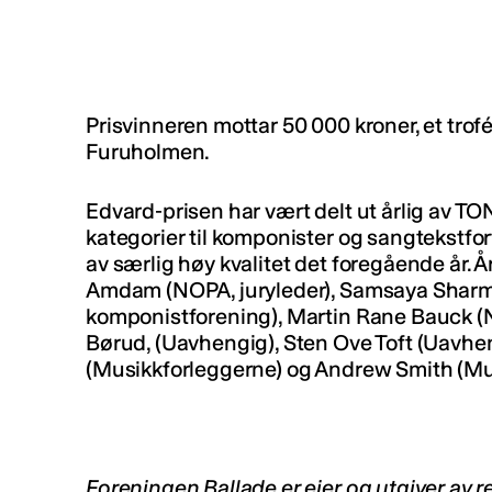
Prisvinneren mottar 50 000 kroner, et tro
Furuholmen.
Edvard-prisen har vært delt ut årlig av TO
kategorier til komponister og sangtekstfo
av særlig høy kvalitet det foregående år. Å
Amdam (NOPA, juryleder), Samsaya Sharma
komponistforening), Martin Rane Bauck (
Børud, (Uavhengig), Sten Ove Toft (Uavh
(Musikkforleggerne) og Andrew Smith (Mu
Foreningen Ballade er eier og utgiver av 