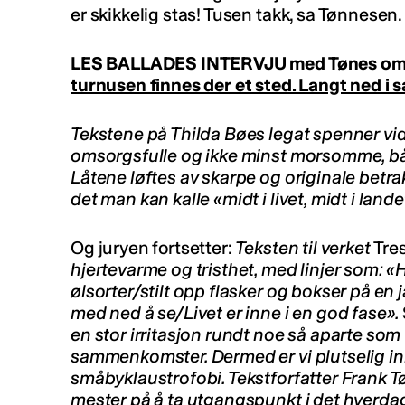
er skikkelig stas! Tusen takk, sa Tønnesen.
LES BALLADES INTERVJU med Tønes o
turnusen finnes der et sted. Langt ned i s
Tekstene på Thilda Bøes legat spenner vidt
omsorgsfulle og ikke minst morsomme, b
Låtene løftes av skarpe og originale betrak
det man kan kalle «midt i livet, midt i lande
Og juryen fortsetter:
Teksten til verket
Tre
hjertevarme og tristhet, med linjer som: 
ølsorter/stilt opp flasker og bokser på en
med ned å se/Livet er inne i en god fase».
en stor irritasjon rundt noe så aparte som
sammenkomster. Dermed er vi plutselig in
småbyklaustrofobi. Tekstforfatter Frank T
mester på å ta utgangspunkt i det hverdag