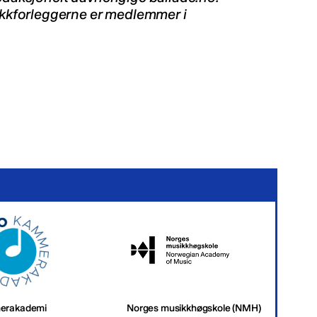
kkforleggerne er medlemmer i
erakademi
Norges musikkhøgskole (NMH)
Tr