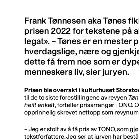
Frank Tønnesen aka Tønes fikk
prisen 2022 for tekstene på 
legat». – Tønes er en mester p
hverdagslige, nære og gjenkj
dette få frem noe som er dype
menneskers liv, sier juryen.
Prisen ble overrakt i kulturhuset Storst
til de to siste forestillingene av revyen
Tøn
heilt enkelt
, forteller prisarrangør TONO
opprinnelig skrevet nettopp som revynum
–
Jeg er stolt av å få pris av TONO, som gj
tekstforfattere. Jeg ser at juryen har bestå