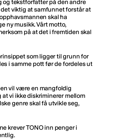
 og tekstforfatter på den andre
er det viktig at samfunnet forstår at
at opphavsmannen skal ha
ge ny musikk. Vårt motto,
merksom på at det i fremtiden skal
insippet som ligger til grunn for
s i samme pott før de fordeles ut
iden vil være en mangfoldig
 at vi ikke diskriminerer mellom
lske genre skal få utvikle seg,
ne krever TONO inn penger i
ntlig.