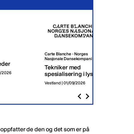
Carte Blanche - Norges
Oslo K
Nasjonale Dansekompani
eder
Dagli
Tekniker med
8/2026
spesialisering i lys
Oslo | 
Vestland | 01/09/2026
å oppfatter de den og det som er på