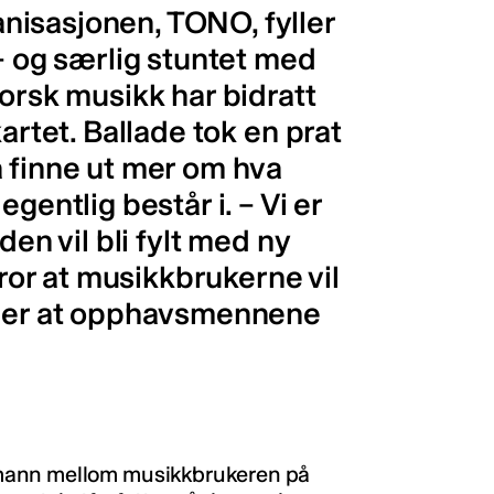
isasjonen, TONO, fyller
 – og særlig stuntet med
norsk musikk har bidratt
artet. Ballade tok en prat
å finne ut mer om hva
gentlig består i. – Vi er
den vil bli fylt med ny
tror at musikkbrukerne vil
ønner at opphavsmennene
mann mellom musikkbrukeren på