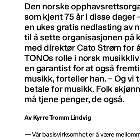
Den norske opphavsrettsorgan
som kjent 75 år i disse dager
en ukes gratis nedlasting av 
til å sette organisasjonen på k
med direktør Cato Strøm for 
TONOs rolle i norsk musikkliv e
en garantist for at også fremti
musikk, forteller han. – Og vi 
betale for musikk. Folk skj
må tjene penger, de også.
Av Kyrre Tromm Lindvig
— Vår basisvirksomhet er å være mellom