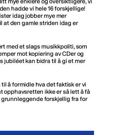
tt mye enklere og oversiktligere, vi
iden hadde vi hele 16 forskjellige!
ster idag jobber mye mer
l at den gamle striden idag er
rt med et slags musikkpoliti, som
kjemper mot kopiering av CDer og
 jubiléet kan bidra til å gi et mer
il å formidle hva det faktisk er vi
at opphavsretten ikke er så lett å få
r grunnleggende forskjellig fra for