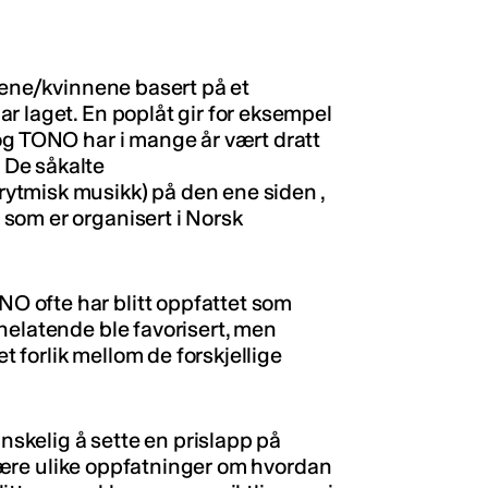
nnene/kvinnene basert på et
r laget. En poplåt gir for eksempel
og TONO har i mange år vært dratt
 De såkalte
ytmisk musikk) på den ene siden ,
som er organisert i Norsk
 ofte har blitt oppfattet som
nelatende ble favorisert, men
et forlik mellom de forskjellige
anskelig å sette en prislapp på
d være ulike oppfatninger om hvordan