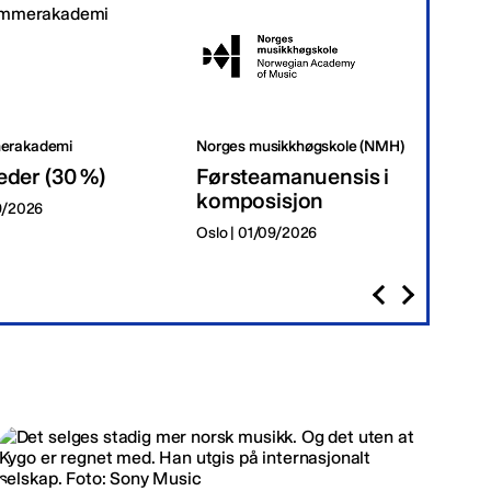
erakademi
Norges musikkhøgskole (NMH)
Tr
eder (30 %)
Førsteamanuensis i
Da
komposisjon
09/2026
Tr
Oslo | 01/09/2026