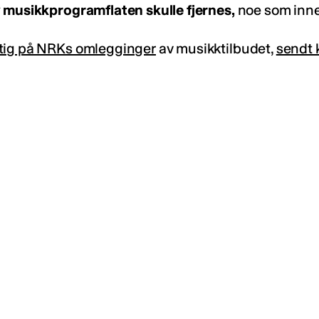
v musikkprogramflaten skulle fjernes,
noe som inneb
ftig på NRKs omlegginger
av musikktilbudet,
sendt 