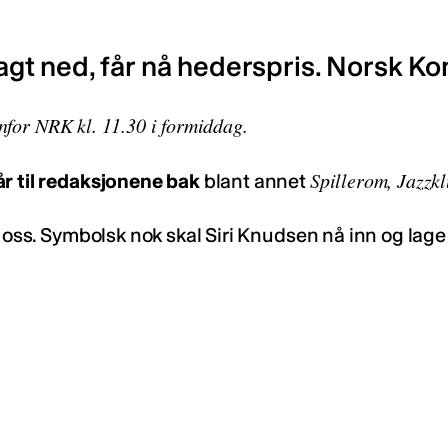
t ned, får nå hederspris. Norsk Kom
nfor NRK kl. 11.30 i formiddag.
Spillerom, Jazzkl
år til redaksjonene bak
blant annet
r oss. Symbolsk nok skal Siri Knudsen nå inn og lag