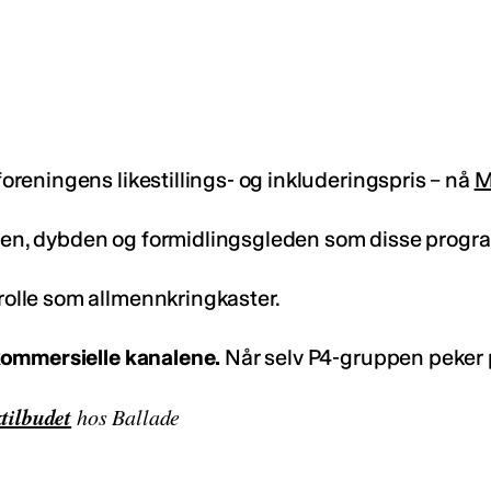
eningens likestillings- og inkluderingspris – nå
M
dden, dybden og formidlingsgleden som disse progra
lle som allmennkringkaster.
kommersielle kanalene.
Når selv P4-gruppen peker på
tilbudet
hos Ballade