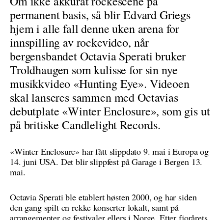
Om ikke akkurat rockescene på
permanent basis, så blir Edvard Griegs
hjem i alle fall denne uken arena for
innspilling av rockevideo, når
bergensbandet Octavia Sperati bruker
Troldhaugen som kulisse for sin nye
musikkvideo «Hunting Eye». Videoen
skal lanseres sammen med Octavias
debutplate «Winter Enclosure», som gis ut
på britiske Candlelight Records.
«Winter Enclosure» har fått slippdato 9. mai i Europa og
14. juni USA. Det blir slippfest på Garage i Bergen 13.
mai.
Octavia Sperati ble etablert høsten 2000, og har siden
den gang spilt en rekke konserter lokalt, samt på
arrangementer og festivaler ellers i Norge. Etter fjorårets