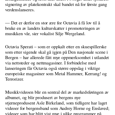
signering av platekontrakt skal bandet nå for første gang
verdenslanseres.
— Det er derfor en stor ære for Octavia å få lov til å
bruke en av landets kulturskatter i promoteringen av
musikken vår, sier vokalist Silje Wergeland.
Octavia Sperati – som er oppkalt etter en skuespillerske
som etter sigende skal gå igjen på Den nasjonale scene i
Bergen – har allerede fått mye oppmerksomhet i utlandet
via nettsteder og nettmagasiner. I forbindelse med
lanseringen får Octavia også større oppslag i viktige
europeiske magasiner som Metal Hammer, Kerrang! og
Terrorizer.
Musikkvideoen blir en sentral del av markedsføringen av
albumet, og blir produsert av bergens nye
stjerneprodusent Asle Birkeland, som tidligere har laget
videoer for bergensband som Audrey Horne og Enslaved;
videoer som har blitt vist mye i ulike programmer på