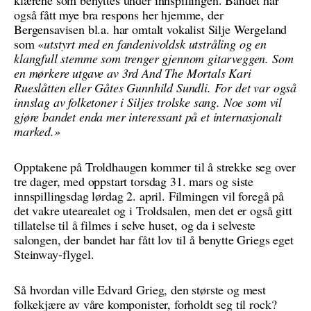
også fått mye bra respons her hjemme, der
Bergensavisen bl.a. har omtalt vokalist Silje Wergeland
som «
utstyrt med en fandenivoldsk utstråling og en
klangfull stemme som trenger gjennom gitarveggen. Som
en mørkere utgave av 3rd And The Mortals Kari
Rueslåtten eller Gåtes Gunnhild Sundli. For det var også
innslag av folketoner i Siljes trolske sang. Noe som vil
gjøre bandet enda mer interessant på et internasjonalt
marked.»
Opptakene på Troldhaugen kommer til å strekke seg over
tre dager, med oppstart torsdag 31. mars og siste
innspillingsdag lørdag 2. april. Filmingen vil foregå på
det vakre utearealet og i Troldsalen, men det er også gitt
tillatelse til å filmes i selve huset, og da i selveste
salongen, der bandet har fått lov til å benytte Griegs eget
Steinway-flygel.
Så hvordan ville Edvard Grieg, den største og mest
folkekjære av våre komponister, forholdt seg til rock?