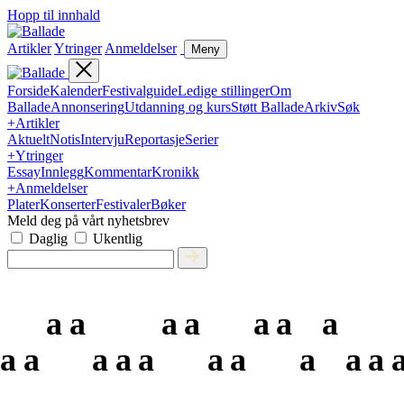
Hopp til innhald
Artikler
Ytringer
Anmeldelser
Meny
Forside
Kalender
Festivalguide
Ledige stillinger
Om
Ballade
Annonsering
Utdanning og kurs
Støtt Ballade
Arkiv
Søk
+
Artikler
Aktuelt
Notis
Intervju
Reportasje
Serier
+
Ytringer
Essay
Innlegg
Kommentar
Kronikk
+
Anmeldelser
Plater
Konserter
Festivaler
Bøker
Meld deg på vårt nyhetsbrev
Daglig
Ukentlig
a
a
a
a
a
a
a
a
a
a
a
a
a
a
a
a
a