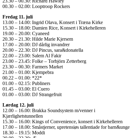
23.30 – 00.30: Richard Hawley
00.30 – 02.00: Looptroop Rockers
Fredag 11. juli
13.00 – 14.00: Ingrid Olava, Konsert i Træna Kirke
15.30 – 18.00: Damien Rice, Konsert i Kirkehelleren
19.00 – 20.00: Cyaneed
20.30 – 21.30: Hilde Marie Kjersem
17.00 – 20.00: DJ dårlig invandrer
20.00 – 22.30: DJ Pincus, sara&donatella
22.00 – 23.00: Salem Al Fakir
23.00 – 23.45: Folke – Torbjörn Zetterberg
23.30 – 00.30: Farmers Market
21.00 – 01.00: Kjempebra
00.22 – 01.00: *22*
01.00 – 02.15: Publiners
01.45 – 03.00: El Cuero
01.00 – 03.00: DJ Strangefruit
Lørdag 12. juli
12.00 – 16.00: Brakka Soundsystem m/venner i
Kjærlighetstunnellen
15.30 – 16.00: Kings of Convenience, konsert i Kirkehelleren
17.00 – 18.00: Småstjerner, upretensiøs tallentiade for barn&unge
18.30 – 19.15: Moddi