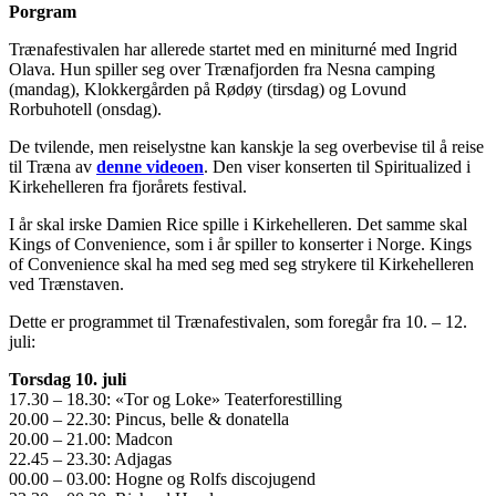
Porgram
Trænafestivalen har allerede startet med en miniturné med Ingrid
Olava. Hun spiller seg over Trænafjorden fra Nesna camping
(mandag), Klokkergården på Rødøy (tirsdag) og Lovund
Rorbuhotell (onsdag).
De tvilende, men reiselystne kan kanskje la seg overbevise til å reise
til Træna av
denne videoen
. Den viser konserten til Spiritualized i
Kirkehelleren fra fjorårets festival.
I år skal irske Damien Rice spille i Kirkehelleren. Det samme skal
Kings of Convenience, som i år spiller to konserter i Norge. Kings
of Convenience skal ha med seg med seg strykere til Kirkehelleren
ved Trænstaven.
Dette er programmet til Trænafestivalen, som foregår fra 10. – 12.
juli:
Torsdag 10. juli
17.30 – 18.30: «Tor og Loke» Teaterforestilling
20.00 – 22.30: Pincus, belle & donatella
20.00 – 21.00: Madcon
22.45 – 23.30: Adjagas
00.00 – 03.00: Hogne og Rolfs discojugend