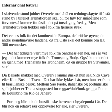
Internasjonal festival
I skrivende stund jobber Overelv med å få en redningsskøyte til å stå
stand by i tilfellet Trænafjorden skal bli for høy for småbåtene som
forventes å komme fra fastlandet på torsdag og fredag. Men
Trænafestivalen trekker også folk fra fjernere strøk.
Det ventes folk fra det kontinentale Europa, de britiske øyene, de
andre skandinaviske landene, og fra Oslo skal det komme om lag
300 mennesker.
— Det har tidligere vært mye folk fra Sandnessjøen her, og i år vet
jeg at det kommer mye folk fra Tromsø og Bodø. Også kommer det
en gjeng med Trænafans fra Trondheim, og en gruppe fra Stavanger,
sier hun.
Da Ballade snakket med Overelv i januar ønsket hun seg Nick Cave
eller Kate Bush til Træna. Det har ikke lykkes i år, men hun ser fram
til brasilianske besøk. Mellom Sao Paolo, italienske og portugisiske
spillejobber er Træna stoppested for reggae/dub/funk-gruppa Ponte
de Equilibrio fra Rio de Janeiro.
— For meg blir nok de brasilianske herrene et høydepunkt i år. Det
blir nok en relativt sær opplevelse for alle, sier Overelv.