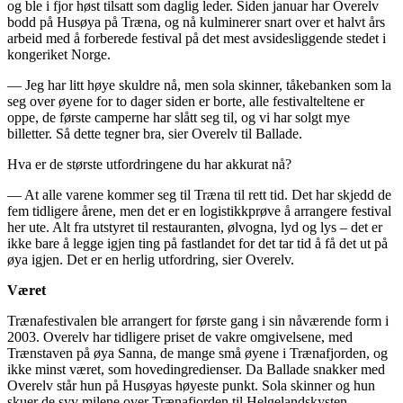
og ble i fjor høst tilsatt som daglig leder. Siden januar har Overelv
bodd på Husøya på Træna, og nå kulminerer snart over et halvt års
arbeid med å forberede festival på det mest avsidesliggende stedet i
kongeriket Norge.
— Jeg har litt høye skuldre nå, men sola skinner, tåkebanken som la
seg over øyene for to dager siden er borte, alle festivalteltene er
oppe, de første camperne har slått seg til, og vi har solgt mye
billetter. Så dette tegner bra, sier Overelv til Ballade.
Hva er de største utfordringene du har akkurat nå?
— At alle varene kommer seg til Træna til rett tid. Det har skjedd de
fem tidligere årene, men det er en logistikkprøve å arrangere festival
her ute. Alt fra utstyret til restauranten, ølvogna, lyd og lys – det er
ikke bare å legge igjen ting på fastlandet for det tar tid å få det ut på
øya igjen. Det er en herlig utfordring, sier Overelv.
Været
Trænafestivalen ble arrangert for første gang i sin nåværende form i
2003. Overelv har tidligere priset de vakre omgivelsene, med
Trænstaven på øya Sanna, de mange små øyene i Trænafjorden, og
ikke minst været, som hovedingredienser. Da Ballade snakker med
Overelv står hun på Husøyas høyeste punkt. Sola skinner og hun
skuer de syv milene over Trænafjorden til Helgelandskysten.