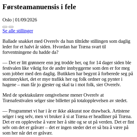
Førsteamanuensis i fele
Oslo | 01/09/2026
Se alle stillinger
Ballade snakket med Overelv da hun tiltrådte stillingen som daglig
leder for et halvt år siden. Hvordan har Træna svart til
forventningene du hadde da?
— Det er litt grønnere enn jeg trodde her, og for 14 dager siden ble
festivalen like viktig for de andre innbyggerne som den er for meg
som jobber med den daglig. Butikken har begynt å forberede seg på
storinnrykket, det er mye trafikk her og folk ordner og pynter i
hagene – man får jo gjester og skal ta i mot folk, sier Overelv.
Med de spektakulære omgivelsene mener Overelv at
Trænafestivalen selger sine billetter på totalopplevelsen av stedet.
— Programmet vi har i år er ikke akkurat noe drawback. Artistene
selger i seg selv, men vi bruker å si at Træna er headliner på Træna.
Det er en opplevelse å være her å sitte og se ut på verden. Det er fint
selv om det er gråvær – det er ingen steder det er så bra å være på
som her når det er gråvær.